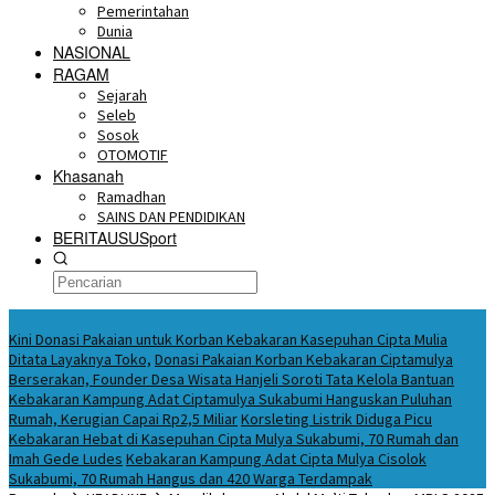
Pemerintahan
Dunia
NASIONAL
RAGAM
Sejarah
Seleb
Sosok
OTOMOTIF
Khasanah
Ramadhan
SAINS DAN PENDIDIKAN
BERITAUSUSport
BERITA HARI INI
Kini Donasi Pakaian untuk Korban Kebakaran Kasepuhan Cipta Mulia
Ditata Layaknya Toko,
Donasi Pakaian Korban Kebakaran Ciptamulya
Berserakan, Founder Desa Wisata Hanjeli Soroti Tata Kelola Bantuan
Kebakaran Kampung Adat Ciptamulya Sukabumi Hanguskan Puluhan
Rumah, Kerugian Capai Rp2,5 Miliar
Korsleting Listrik Diduga Picu
Kebakaran Hebat di Kasepuhan Cipta Mulya Sukabumi, 70 Rumah dan
Imah Gede Ludes
Kebakaran Kampung Adat Cipta Mulya Cisolok
Sukabumi, 70 Rumah Hangus dan 420 Warga Terdampak