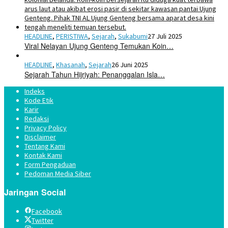
HEADLINE
,
PERISTIWA
,
Sejarah
,
Sukabumi
27 Juli 2025
Viral Nelayan Ujung Genteng Temukan Koin…
HEADLINE
,
Khasanah
,
Sejarah
26 Juni 2025
Sejarah Tahun Hijriyah: Penanggalan Isla…
Indeks
Kode Etik
Karir
Redaksi
Privacy Policy
Disclaimer
Tentang Kami
Kontak Kami
Form Pengaduan
Pedoman Media Siber
Jaringan Social
Facebook
Twitter