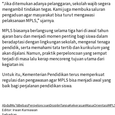
“Jika ditemukan adanya pelanggaran, sekolah wajib segera
mengambil tindakan tegas. Kami juga membuka saluran
pengaduan agar masyarakat bisa turut mengawasi
pelaksanaan MPLS,” ujarnya.
MPLS biasanya berlangsung selama tiga hari di awal tahun
ajaran baru dan menjadi momen penting bagi siswa dalam
beradaptasi dengan lingkungan sekolah, mengenal tenaga
pendidik, serta memahami tata tertib dan kurikulum yang
akan dijalani. Namun, praktik perpeloncoan yang sempat
terjadi di masa lalu kerap mencoreng tujuan utama dari
kegiatan ini.
Untuk itu, Kementerian Pendidikan terus memperkuat
regulasi dan pengawasan agar MPLS bisa menjadi awal yang
baik bagi perjalanan pendidikan siswa.
AbdulMu’ti
BebasPerpeloncoan
DisiplinTanpaKekerasan
MasaOrientasi
MPL
Editor: Irwan Kurniawan
Sebarkan