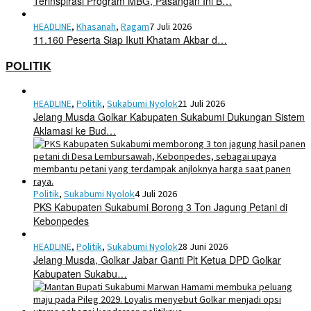
Terinspirasi Program MBG, Pasangan Ini B…
HEADLINE
,
Khasanah
,
Ragam
7 Juli 2026
11.160 Peserta Siap Ikuti Khatam Akbar d…
POLITIK
HEADLINE
,
Politik
,
Sukabumi Nyolok
21 Juli 2026
Jelang Musda Golkar Kabupaten Sukabumi Dukungan Sistem
Aklamasi ke Bud…
Politik
,
Sukabumi Nyolok
4 Juli 2026
PKS Kabupaten Sukabumi Borong 3 Ton Jagung Petani di
Kebonpedes
HEADLINE
,
Politik
,
Sukabumi Nyolok
28 Juni 2026
Jelang Musda, Golkar Jabar Ganti Plt Ketua DPD Golkar
Kabupaten Sukabu…