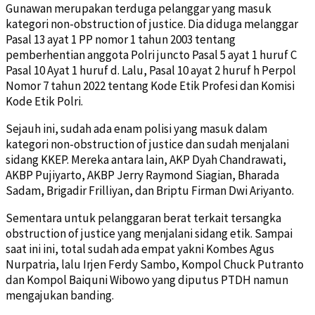
Gunawan merupakan terduga pelanggar yang masuk
kategori non-obstruction of justice. Dia diduga melanggar
Pasal 13 ayat 1 PP nomor 1 tahun 2003 tentang
pemberhentian anggota Polri juncto Pasal 5 ayat 1 huruf C
Pasal 10 Ayat 1 huruf d. Lalu, Pasal 10 ayat 2 huruf h Perpol
Nomor 7 tahun 2022 tentang Kode Etik Profesi dan Komisi
Kode Etik Polri.
Sejauh ini, sudah ada enam polisi yang masuk dalam
kategori non-obstruction of justice dan sudah menjalani
sidang KKEP. Mereka antara lain, AKP Dyah Chandrawati,
AKBP Pujiyarto, AKBP Jerry Raymond Siagian, Bharada
Sadam, Brigadir Frilliyan, dan Briptu Firman Dwi Ariyanto.
Sementara untuk pelanggaran berat terkait tersangka
obstruction of justice yang menjalani sidang etik. Sampai
saat ini ini, total sudah ada empat yakni Kombes Agus
Nurpatria, lalu Irjen Ferdy Sambo, Kompol Chuck Putranto
dan Kompol Baiquni Wibowo yang diputus PTDH namun
mengajukan banding.