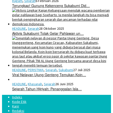
Ragam
,
Sejarah
6 Februari 2026
Terungkap! Gunung Kekenceng Sukabumi Did…
HEADLINE
,
Sejarah
28 Oktober 2025
Aktivis Sukabumi Tolak Gelar Pahlawan un…
HEADLINE
,
PERISTIWA
,
Sejarah
,
Sukabumi
27 Juli 2025
Viral Nelayan Ujung Genteng Temukan Koin…
HEADLINE
,
Khasanah
,
Sejarah
26 Juni 2025
Sejarah Tahun Hijriyah: Penanggalan Isla…
Indeks
Kode Etik
Karir
Redaksi