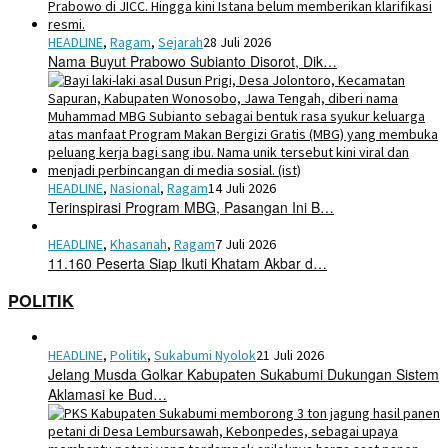
HEADLINE
,
Ragam
,
Sejarah
28 Juli 2026
Nama Buyut Prabowo Subianto Disorot, Dik…
HEADLINE
,
Nasional
,
Ragam
14 Juli 2026
Terinspirasi Program MBG, Pasangan Ini B…
HEADLINE
,
Khasanah
,
Ragam
7 Juli 2026
11.160 Peserta Siap Ikuti Khatam Akbar d…
POLITIK
HEADLINE
,
Politik
,
Sukabumi Nyolok
21 Juli 2026
Jelang Musda Golkar Kabupaten Sukabumi Dukungan Sistem
Aklamasi ke Bud…