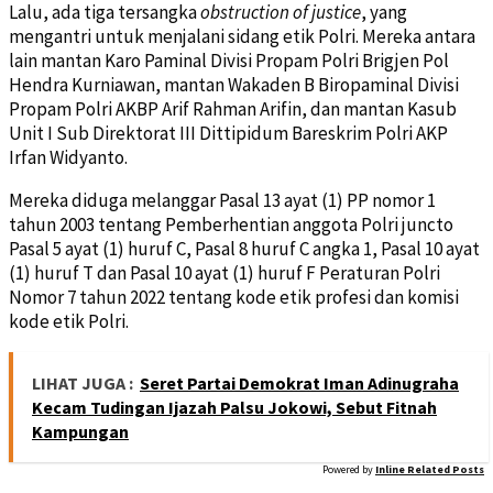
Lalu, ada tiga tersangka
obstruction of justice
, yang
mengantri untuk menjalani sidang etik Polri. Mereka antara
lain mantan Karo Paminal Divisi Propam Polri Brigjen Pol
Hendra Kurniawan, mantan Wakaden B Biropaminal Divisi
Propam Polri AKBP Arif Rahman Arifin, dan mantan Kasub
Unit I Sub Direktorat III Dittipidum Bareskrim Polri AKP
Irfan Widyanto.
Mereka diduga melanggar Pasal 13 ayat (1) PP nomor 1
tahun 2003 tentang Pemberhentian anggota Polri juncto
Pasal 5 ayat (1) huruf C, Pasal 8 huruf C angka 1, Pasal 10 ayat
(1) huruf T dan Pasal 10 ayat (1) huruf F Peraturan Polri
Nomor 7 tahun 2022 tentang kode etik profesi dan komisi
kode etik Polri.
LIHAT JUGA :
Seret Partai Demokrat Iman Adinugraha
Kecam Tudingan Ijazah Palsu Jokowi, Sebut Fitnah
Kampungan
Powered by
Inline Related Posts