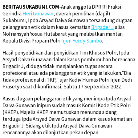
BERITAUSUKABUMI.COM
-Anak anggota DPR RI Fraksi
Gerindra
Heri Gunawan
, daerah pemilihan (dapil)
Sukabumi, Ipda Arsyad Daiva Gunawan tersandung dugaan
pelanggaran etik dalam kasus kematian
Brigader J
alias
Nofriansyah Yosua Hutabarat yang melibatkan mantan
Kepala Divisi Propam Polri
Irjen Ferdy Sambo
.
Hasil penyelidikan dan penyidikan Tim Khusus Polri, Ipda
Arsyad Daiva Gunawan dalam kasus pembunuhan berencana
Brigadir J, diduga tidak menjalankan tugas secara
profesional atau ada pelanggaran etik yang ia lakukan.”Dia
tidak profesional di TKP,” ujar Kadiv Humas Polri Irjen Dedi
Prasetyo saat dikonfirmasi, Sabtu 17 September 2022.
Kasus dugaan pelanggaran etik yang menimpa Ipda Arsyad
Daiva Gunawan inipun sudah masuk Komisi Kode Etik Polri
(KKEP). Majelis KKEP memutuskan menunda sidang
terduga Ipda Arsyad Daiva Gunawan dalam kasus kematian
Brigadir J. Sidang etik Ipda Arsyad Daiva Gunawan
rencanannya akan dilanjutkan pekan depan.