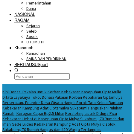
Pemerintahan
Dunia
NASIONAL
RAGAM
Sejarah
Seleb
Sosok
OTOMOTIF
Khasanah
Ramadhan
SAINS DAN PENDIDIKAN
BERITAUSUSport
BERITA HARI INI
Kini Donasi Pakaian untuk Korban Kebakaran Kasepuhan Cipta Mulia
Ditata Layaknya Toko,
Donasi Pakaian Korban Kebakaran Ciptamulya
Berserakan, Founder Desa Wisata Hanjeli Soroti Tata Kelola Bantuan
Kebakaran Kampung Adat Ciptamulya Sukabumi Hanguskan Puluhan
Rumah, Kerugian Capai Rp2,5 Miliar
Korsleting Listrik Diduga Picu
Kebakaran Hebat di Kasepuhan Cipta Mulya Sukabumi, 70 Rumah dan
Imah Gede Ludes
Kebakaran Kampung Adat Cipta Mulya Cisolok
Sukabumi, 70 Rumah Hangus dan 420 Warga Terdampak