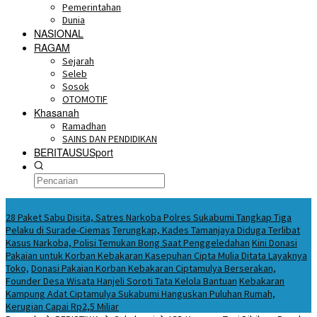
Pemerintahan
Dunia
NASIONAL
RAGAM
Sejarah
Seleb
Sosok
OTOMOTIF
Khasanah
Ramadhan
SAINS DAN PENDIDIKAN
BERITAUSUSport
BERITA HARI INI
28 Paket Sabu Disita, Satres Narkoba Polres Sukabumi Tangkap Tiga
Pelaku di Surade-Ciemas
Terungkap, Kades Tamanjaya Diduga Terlibat
Kasus Narkoba, Polisi Temukan Bong Saat Penggeledahan
Kini Donasi
Pakaian untuk Korban Kebakaran Kasepuhan Cipta Mulia Ditata Layaknya
Toko,
Donasi Pakaian Korban Kebakaran Ciptamulya Berserakan,
Founder Desa Wisata Hanjeli Soroti Tata Kelola Bantuan
Kebakaran
Kampung Adat Ciptamulya Sukabumi Hanguskan Puluhan Rumah,
Kerugian Capai Rp2,5 Miliar