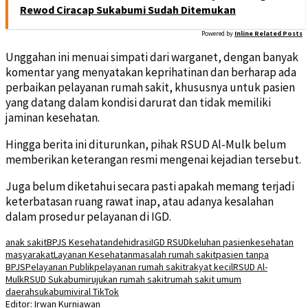
Rewod Ciracap Sukabumi Sudah Ditemukan
Powered by
Inline Related Posts
Unggahan ini menuai simpati dari warganet, dengan banyak
komentar yang menyatakan keprihatinan dan berharap ada
perbaikan pelayanan rumah sakit, khususnya untuk pasien
yang datang dalam kondisi darurat dan tidak memiliki
jaminan kesehatan.
Hingga berita ini diturunkan, pihak RSUD Al-Mulk belum
memberikan keterangan resmi mengenai kejadian tersebut.
Juga belum diketahui secara pasti apakah memang terjadi
keterbatasan ruang rawat inap, atau adanya kesalahan
dalam prosedur pelayanan di IGD.
anak sakit
BPJS Kesehatan
dehidrasi
IGD RSUD
keluhan pasien
kesehatan
masyarakat
Layanan Kesehatan
masalah rumah sakit
pasien tanpa
BPJS
Pelayanan Publik
pelayanan rumah sakit
rakyat kecil
RSUD Al-
Mulk
RSUD Sukabumi
rujukan rumah sakit
rumah sakit umum
daerah
sukabumi
viral TikTok
Editor: Irwan Kurniawan