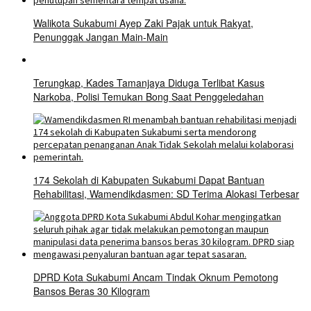
Walikota Sukabumi Ayep Zaki Pajak untuk Rakyat,
Penunggak Jangan Main-Main
Terungkap, Kades Tamanjaya Diduga Terlibat Kasus
Narkoba, Polisi Temukan Bong Saat Penggeledahan
174 Sekolah di Kabupaten Sukabumi Dapat Bantuan
Rehabilitasi, Wamendikdasmen: SD Terima Alokasi Terbesar
DPRD Kota Sukabumi Ancam Tindak Oknum Pemotong
Bansos Beras 30 Kilogram