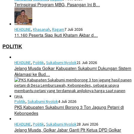
Terinspirasi Program MBG, Pasangan Ini B…
HEADLINE
,
Khasanah
,
Ragam
7 Juli 2026
11.160 Peserta Siap Ikuti Khatam Akbar d…
POLITIK
HEADLINE
,
Politik
,
Sukabumi Nyolok
21 Juli 2026
Jelang Musda Golkar Kabupaten Sukabumi Dukungan Sistem
Aklamasi ke Bud…
Politik
,
Sukabumi Nyolok
4 Juli 2026
PKS Kabupaten Sukabumi Borong 3 Ton Jagung Petani di
Kebonpedes
HEADLINE
,
Politik
,
Sukabumi Nyolok
28 Juni 2026
Jelang Musda, Golkar Jabar Ganti Plt Ketua DPD Golkar