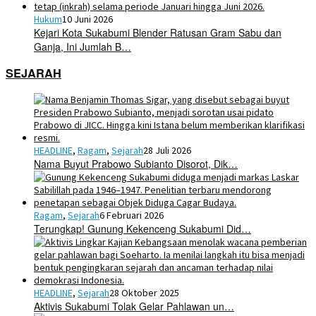
Hukum
10 Juni 2026
Kejari Kota Sukabumi Blender Ratusan Gram Sabu dan
Ganja, Ini Jumlah B…
SEJARAH
HEADLINE
,
Ragam
,
Sejarah
28 Juli 2026
Nama Buyut Prabowo Subianto Disorot, Dik…
Ragam
,
Sejarah
6 Februari 2026
Terungkap! Gunung Kekenceng Sukabumi Did…
HEADLINE
,
Sejarah
28 Oktober 2025
Aktivis Sukabumi Tolak Gelar Pahlawan un…