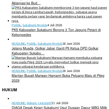
Aklamasi ke Bud…
Politik
,
Sukabumi Nyolok
4 Juli 2026
PKS Kabupaten Sukabumi Borong 3 Ton Jagung Petani di
Kebonpedes
HEADLINE
,
Politik
,
Sukabumi Nyolok
28 Juni 2026
Jelang Musda, Golkar Jabar Ganti Plt Ketua DPD Golkar
Kabupaten Sukabu…
HEADLINE
,
Politik
,
Sukabumi Nyolok
28 Juni 2026
Mantan Bupati Marwan Hamami Buka Peluang Maju di Pileg
2029
HUKUM
HEADLINE
,
Hukum
,
Legislatif
11 Juli 2026
DIAGA Desak Kejari Sukabumi Usut Dugaan Dapur MBG Milik