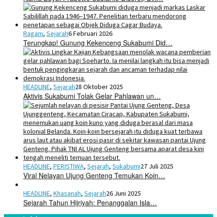
Ragam
,
Sejarah
6 Februari 2026
Terungkap! Gunung Kekenceng Sukabumi Did…
HEADLINE
,
Sejarah
28 Oktober 2025
Aktivis Sukabumi Tolak Gelar Pahlawan un…
HEADLINE
,
PERISTIWA
,
Sejarah
,
Sukabumi
27 Juli 2025
Viral Nelayan Ujung Genteng Temukan Koin…
HEADLINE
,
Khasanah
,
Sejarah
26 Juni 2025
Sejarah Tahun Hijriyah: Penanggalan Isla…