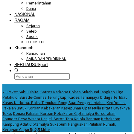
Pemerintahan
Dunia
NASIONAL
RAGAM
Sejarah
Seleb
Sosok
OTOMOTIF
Khasanah
Ramadhan
SAINS DAN PENDIDIKAN
BERITAUSUSport
BERITA HARI INI
28 Paket Sabu Disita, Satres Narkoba Polres Sukabumi Tangkap Tiga
Pelaku di Surade-Ciemas
Terungkap, Kades Tamanjaya Diduga Terlibat
Kasus Narkoba, Polisi Temukan Bong Saat Penggeledahan
Kini Donasi
Pakaian untuk Korban Kebakaran Kasepuhan Cipta Mulia Ditata Layaknya
Toko,
Donasi Pakaian Korban Kebakaran Ciptamulya Berserakan,
Founder Desa Wisata Hanjeli Soroti Tata Kelola Bantuan
Kebakaran
Kampung Adat Ciptamulya Sukabumi Hanguskan Puluhan Rumah,
Kerugian Capai Rp2,5 Miliar