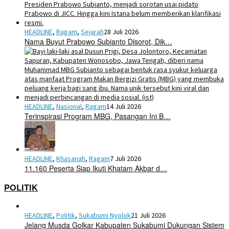
HEADLINE
,
Ragam
,
Sejarah
28 Juli 2026
Nama Buyut Prabowo Subianto Disorot, Dik…
HEADLINE
,
Nasional
,
Ragam
14 Juli 2026
Terinspirasi Program MBG, Pasangan Ini B…
HEADLINE
,
Khasanah
,
Ragam
7 Juli 2026
11.160 Peserta Siap Ikuti Khatam Akbar d…
POLITIK
HEADLINE
,
Politik
,
Sukabumi Nyolok
21 Juli 2026
Jelang Musda Golkar Kabupaten Sukabumi Dukungan Sistem