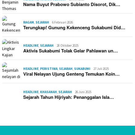
Nama Buyut Prabowo Subianto Disorot, Dik…
RAGAM
,
SEJARAH
6 Februari 2026
Terungkap! Gunung Kekenceng Sukabumi Did…
HEADLINE
,
SEJARAH
28 Oktober 2025
Aktivis Sukabumi Tolak Gelar Pahlawan un…
HEADLINE
,
PERISTIWA
,
SEJARAH
,
SUKABUMI
27 Juli 2025
Viral Nelayan Ujung Genteng Temukan Koin…
HEADLINE
,
KHASANAH
,
SEJARAH
26 Juni 2025
Sejarah Tahun Hijriyah: Penanggalan Isla…