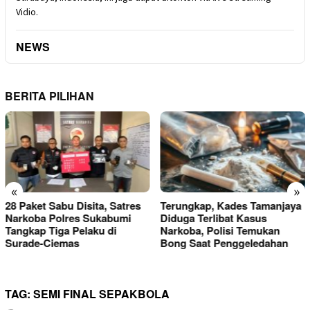
Vidio.
NEWS
BERITA PILIHAN
«
»
Terungkap, Kades Tamanjaya
Kini Donasi Pakaian untuk
Diduga Terlibat Kasus
Korban Kebakaran
Narkoba, Polisi Temukan
Kasepuhan Cipta Mulia Ditata
Bong Saat Penggeledahan
Layaknya Toko,
TAG:
SEMI FINAL SEPAKBOLA