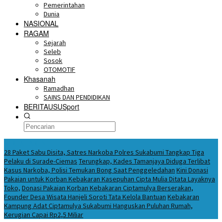
Pemerintahan
Dunia
NASIONAL
RAGAM
Sejarah
Seleb
Sosok
OTOMOTIF
Khasanah
Ramadhan
SAINS DAN PENDIDIKAN
BERITAUSUSport
BERITA HARI INI
28 Paket Sabu Disita, Satres Narkoba Polres Sukabumi Tangkap Tiga
Pelaku di Surade-Ciemas
Terungkap, Kades Tamanjaya Diduga Terlibat
Kasus Narkoba, Polisi Temukan Bong Saat Penggeledahan
Kini Donasi
Pakaian untuk Korban Kebakaran Kasepuhan Cipta Mulia Ditata Layaknya
Toko,
Donasi Pakaian Korban Kebakaran Ciptamulya Berserakan,
Founder Desa Wisata Hanjeli Soroti Tata Kelola Bantuan
Kebakaran
Kampung Adat Ciptamulya Sukabumi Hanguskan Puluhan Rumah,
Kerugian Capai Rp2,5 Miliar