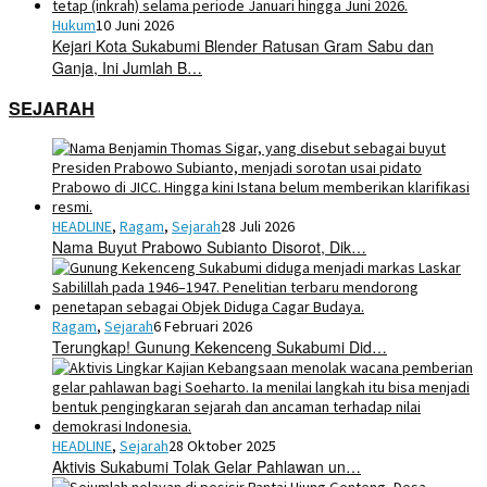
Hukum
10 Juni 2026
Kejari Kota Sukabumi Blender Ratusan Gram Sabu dan
Ganja, Ini Jumlah B…
SEJARAH
HEADLINE
,
Ragam
,
Sejarah
28 Juli 2026
Nama Buyut Prabowo Subianto Disorot, Dik…
Ragam
,
Sejarah
6 Februari 2026
Terungkap! Gunung Kekenceng Sukabumi Did…
HEADLINE
,
Sejarah
28 Oktober 2025
Aktivis Sukabumi Tolak Gelar Pahlawan un…