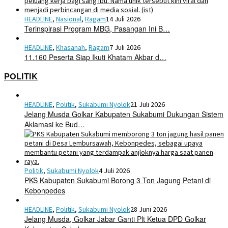
HEADLINE
,
Nasional
,
Ragam
14 Juli 2026
Terinspirasi Program MBG, Pasangan Ini B…
HEADLINE
,
Khasanah
,
Ragam
7 Juli 2026
11.160 Peserta Siap Ikuti Khatam Akbar d…
POLITIK
HEADLINE
,
Politik
,
Sukabumi Nyolok
21 Juli 2026
Jelang Musda Golkar Kabupaten Sukabumi Dukungan Sistem
Aklamasi ke Bud…
Politik
,
Sukabumi Nyolok
4 Juli 2026
PKS Kabupaten Sukabumi Borong 3 Ton Jagung Petani di
Kebonpedes
HEADLINE
,
Politik
,
Sukabumi Nyolok
28 Juni 2026
Jelang Musda, Golkar Jabar Ganti Plt Ketua DPD Golkar