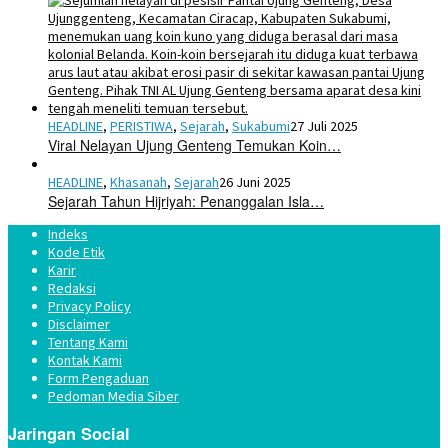
HEADLINE
,
PERISTIWA
,
Sejarah
,
Sukabumi
27 Juli 2025
Viral Nelayan Ujung Genteng Temukan Koin…
HEADLINE
,
Khasanah
,
Sejarah
26 Juni 2025
Sejarah Tahun Hijriyah: Penanggalan Isla…
Indeks
Kode Etik
Karir
Redaksi
Privacy Policy
Disclaimer
Tentang Kami
Kontak Kami
Form Pengaduan
Pedoman Media Siber
Jaringan Social