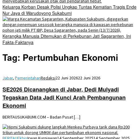
Keluarga Korban Desak Polisi Ungkap Tuntas Kematian Tragis Ende
Nur Jaya di Warudoyong Sukabumi
Kerangka Manusia Ditemukan di Perkebunan Jati Sagaranten, Ini
Fakta-Faktanya
Tag:
Pertumbuhan Ekonomi
Jabar
,
Pemerintahan
Redaksi
22 Juni 2026
22 Juni 2026
SE2026 Dicanangkan di Jabar, Dedi Mulyadi
Tegaskan Data Jadi Kunci Arah Pembangunan
Ekonomi
BERITAUSUKABUMI.COM – Badan Pusat […]
BERITAUEkbis
Irwan Kurniawan
14 September 2025
14 September 2025