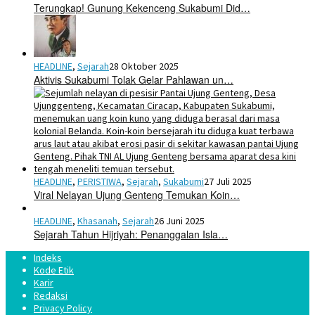
Terungkap! Gunung Kekenceng Sukabumi Did…
HEADLINE
,
Sejarah
28 Oktober 2025
Aktivis Sukabumi Tolak Gelar Pahlawan un…
HEADLINE
,
PERISTIWA
,
Sejarah
,
Sukabumi
27 Juli 2025
Viral Nelayan Ujung Genteng Temukan Koin…
HEADLINE
,
Khasanah
,
Sejarah
26 Juni 2025
Sejarah Tahun Hijriyah: Penanggalan Isla…
Indeks
Kode Etik
Karir
Redaksi
Privacy Policy