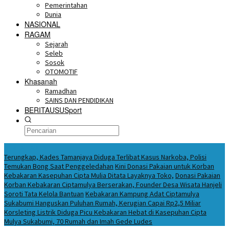
Pemerintahan
Dunia
NASIONAL
RAGAM
Sejarah
Seleb
Sosok
OTOMOTIF
Khasanah
Ramadhan
SAINS DAN PENDIDIKAN
BERITAUSUSport
BERITA HARI INI
Terungkap, Kades Tamanjaya Diduga Terlibat Kasus Narkoba, Polisi
Temukan Bong Saat Penggeledahan
Kini Donasi Pakaian untuk Korban
Kebakaran Kasepuhan Cipta Mulia Ditata Layaknya Toko,
Donasi Pakaian
Korban Kebakaran Ciptamulya Berserakan, Founder Desa Wisata Hanjeli
Soroti Tata Kelola Bantuan
Kebakaran Kampung Adat Ciptamulya
Sukabumi Hanguskan Puluhan Rumah, Kerugian Capai Rp2,5 Miliar
Korsleting Listrik Diduga Picu Kebakaran Hebat di Kasepuhan Cipta
Mulya Sukabumi, 70 Rumah dan Imah Gede Ludes