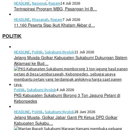
HEADLINE
,
Nasional
,
Ragam
14 Juli 2026
Terinspirasi Program MBG, Pasangan Ini B…
HEADLINE
,
Khasanah
,
Ragam
7 Juli 2026
11.160 Peserta Siap Ikuti Khatam Akbar d…
POLITIK
HEADLINE
,
Politik
,
Sukabumi Nyolok
21 Juli 2026
Jelang Musda Golkar Kabupaten Sukabumi Dukungan Sistem
Aklamasi ke Bud…
Politik
,
Sukabumi Nyolok
4 Juli 2026
PKS Kabupaten Sukabumi Borong 3 Ton Jagung Petani di
Kebonpedes
HEADLINE
,
Politik
,
Sukabumi Nyolok
28 Juni 2026
Jelang Musda, Golkar Jabar Ganti Plt Ketua DPD Golkar
Kabupaten Sukabu…