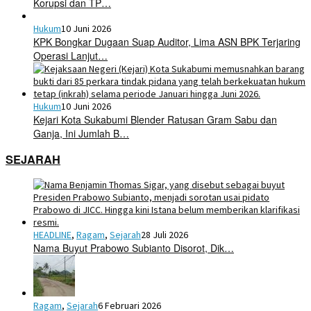
Korupsi dan TP…
Hukum
10 Juni 2026
KPK Bongkar Dugaan Suap Auditor, Lima ASN BPK Terjaring
Operasi Lanjut…
Hukum
10 Juni 2026
Kejari Kota Sukabumi Blender Ratusan Gram Sabu dan
Ganja, Ini Jumlah B…
SEJARAH
HEADLINE
,
Ragam
,
Sejarah
28 Juli 2026
Nama Buyut Prabowo Subianto Disorot, Dik…
Ragam
,
Sejarah
6 Februari 2026