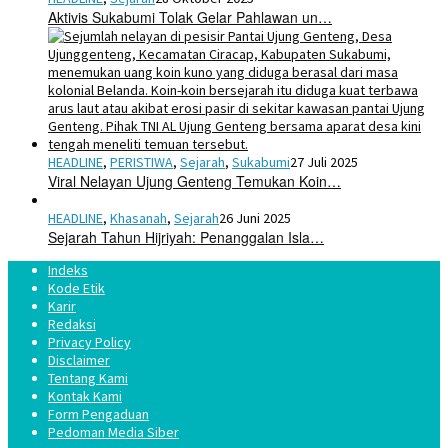
Aktivis Sukabumi Tolak Gelar Pahlawan un…
HEADLINE
,
PERISTIWA
,
Sejarah
,
Sukabumi
27 Juli 2025
Viral Nelayan Ujung Genteng Temukan Koin…
HEADLINE
,
Khasanah
,
Sejarah
26 Juni 2025
Sejarah Tahun Hijriyah: Penanggalan Isla…
Indeks
Kode Etik
Karir
Redaksi
Privacy Policy
Disclaimer
Tentang Kami
Kontak Kami
Form Pengaduan
Pedoman Media Siber