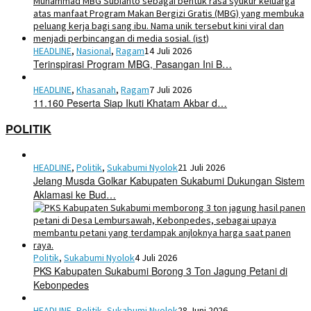
HEADLINE
,
Nasional
,
Ragam
14 Juli 2026
Terinspirasi Program MBG, Pasangan Ini B…
HEADLINE
,
Khasanah
,
Ragam
7 Juli 2026
11.160 Peserta Siap Ikuti Khatam Akbar d…
POLITIK
HEADLINE
,
Politik
,
Sukabumi Nyolok
21 Juli 2026
Jelang Musda Golkar Kabupaten Sukabumi Dukungan Sistem
Aklamasi ke Bud…
Politik
,
Sukabumi Nyolok
4 Juli 2026
PKS Kabupaten Sukabumi Borong 3 Ton Jagung Petani di
Kebonpedes
HEADLINE
,
Politik
,
Sukabumi Nyolok
28 Juni 2026