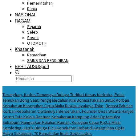
Pemerintahan
Dunia
NASIONAL
RAGAM
Sejarah
Seleb
Sosok
OTOMOTIF
Khasanah
Ramadhan
SAINS DAN PENDIDIKAN
BERITAUSUSport
BERITA HARI INI
Terungkap, Kades Tamanjaya Diduga Terlibat Kasus Narkoba, Polisi
Temukan Bong Saat Penggeledahan
Kini Donasi Pakaian untuk Korban
Kebakaran Kasepuhan Cipta Mulia Ditata Layaknya Toko,
Donasi Pakaian
Korban Kebakaran Ciptamulya Berserakan, Founder Desa Wisata Hanjeli
Soroti Tata Kelola Bantuan
Kebakaran Kampung Adat Ciptamulya
Sukabumi Hanguskan Puluhan Rumah, Kerugian Capai Rp2,5 Miliar
Korsleting Listrik Diduga Picu Kebakaran Hebat di Kasepuhan Cipta
Mulya Sukabumi, 70 Rumah dan Imah Gede Ludes