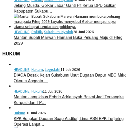
Jelang Musda, Golkar Jabar Ganti Plt Ketua DPD Golkar
Kabupaten Sukabu…
HEADLINE
,
Politik
,
Sukabumi Nyolok
28 Juni 2026
Mantan Bupati Marwan Hamami Buka Peluang Maju di Pileg
2029
HUKUM
HEADLINE
,
Hukum
,
Legislatif
11 Juli 2026
DIAGA Desak Kejari Sukabumi Usut Dugaan Dapur MBG Milik
Oknum Anggota …
HEADLINE
,
Hukum
11 Juli 2026
Mantan Jampidsus Febrie Adriansyah Resmi Jadi Tersangka
Korupsi dan TP…
Hukum
10 Juni 2026
KPK Bongkar Dugaan Suap Auditor, Lima ASN BPK Terjaring
Operasi Lanjut…