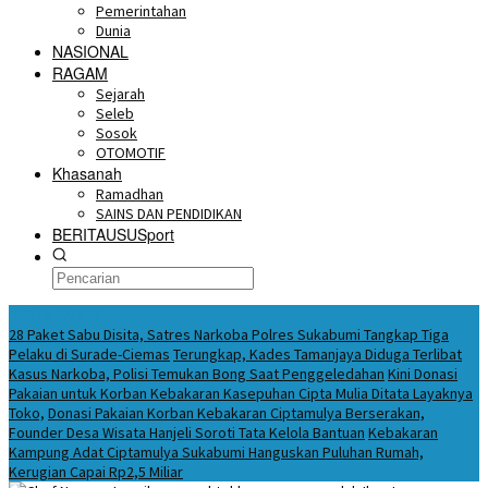
Pemerintahan
Dunia
NASIONAL
RAGAM
Sejarah
Seleb
Sosok
OTOMOTIF
Khasanah
Ramadhan
SAINS DAN PENDIDIKAN
BERITAUSUSport
BERITA HARI INI
28 Paket Sabu Disita, Satres Narkoba Polres Sukabumi Tangkap Tiga
Pelaku di Surade-Ciemas
Terungkap, Kades Tamanjaya Diduga Terlibat
Kasus Narkoba, Polisi Temukan Bong Saat Penggeledahan
Kini Donasi
Pakaian untuk Korban Kebakaran Kasepuhan Cipta Mulia Ditata Layaknya
Toko,
Donasi Pakaian Korban Kebakaran Ciptamulya Berserakan,
Founder Desa Wisata Hanjeli Soroti Tata Kelola Bantuan
Kebakaran
Kampung Adat Ciptamulya Sukabumi Hanguskan Puluhan Rumah,
Kerugian Capai Rp2,5 Miliar