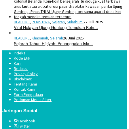
HEADLINE
,
PERISTIWA
,
Sejarah
,
Sukabumi
27 Juli 2025
Viral Nelayan Ujung Genteng Temukan Koin…
HEADLINE
,
Khasanah
,
Sejarah
26 Juni 2025
Sejarah Tahun Hijriyah: Penanggalan Isla…
Indeks
Kode Etik
Karir
Redaksi
Privacy Policy
Disclaimer
Tentang Kami
Kontak Kami
Form Pengaduan
Pedoman Media Siber
Jaringan Social
Facebook
Twitter