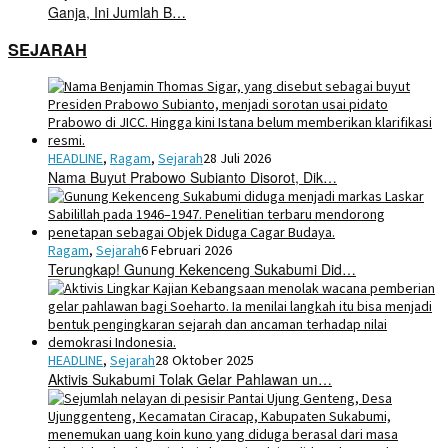
Ganja, Ini Jumlah B…
SEJARAH
HEADLINE
,
Ragam
,
Sejarah
28 Juli 2026
Nama Buyut Prabowo Subianto Disorot, Dik…
Ragam
,
Sejarah
6 Februari 2026
Terungkap! Gunung Kekenceng Sukabumi Did…
HEADLINE
,
Sejarah
28 Oktober 2025
Aktivis Sukabumi Tolak Gelar Pahlawan un…