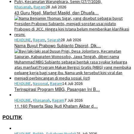
Khasanah
,
Ragam
28 Juli 2026
43 Guru Ngaji, Marbot Masjid, dan Dhuafa…
HEADLINE
,
Ragam
,
Sejarah
28 Juli 2026
Nama Buyut Prabowo Subianto Disorot, Dik…
HEADLINE
,
Nasional
,
Ragam
14 Juli 2026
Terinspirasi Program MBG, Pasangan Ini B…
HEADLINE
,
Khasanah
,
Ragam
7 Juli 2026
11.160 Peserta Siap Ikuti Khatam Akbar d…
POLITIK
HEADLINE
,
Politik
,
Sukabumi Nyolok
21 Juli 2026