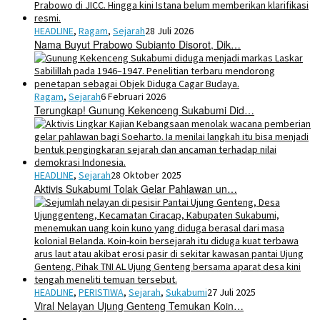
HEADLINE
,
Ragam
,
Sejarah
28 Juli 2026
Nama Buyut Prabowo Subianto Disorot, Dik…
Ragam
,
Sejarah
6 Februari 2026
Terungkap! Gunung Kekenceng Sukabumi Did…
HEADLINE
,
Sejarah
28 Oktober 2025
Aktivis Sukabumi Tolak Gelar Pahlawan un…
HEADLINE
,
PERISTIWA
,
Sejarah
,
Sukabumi
27 Juli 2025
Viral Nelayan Ujung Genteng Temukan Koin…