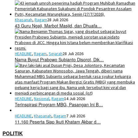
Khasanah
,
Ragam
28 Juli 2026
43 Guru Ngaji, Marbot Masjid, dan Dhuafa…
HEADLINE
,
Ragam
,
Sejarah
28 Juli 2026
Nama Buyut Prabowo Subianto Disorot, Dik…
HEADLINE
,
Nasional
,
Ragam
14 Juli 2026
Terinspirasi Program MBG, Pasangan Ini B…
HEADLINE
,
Khasanah
,
Ragam
7 Juli 2026
11.160 Peserta Siap Ikuti Khatam Akbar d…
POLITIK