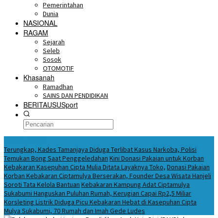
Pemerintahan
Dunia
NASIONAL
RAGAM
Sejarah
Seleb
Sosok
OTOMOTIF
Khasanah
Ramadhan
SAINS DAN PENDIDIKAN
BERITAUSUSport
BERITA HARI INI
Terungkap, Kades Tamanjaya Diduga Terlibat Kasus Narkoba, Polisi
Temukan Bong Saat Penggeledahan
Kini Donasi Pakaian untuk Korban
Kebakaran Kasepuhan Cipta Mulia Ditata Layaknya Toko,
Donasi Pakaian
Korban Kebakaran Ciptamulya Berserakan, Founder Desa Wisata Hanjeli
Soroti Tata Kelola Bantuan
Kebakaran Kampung Adat Ciptamulya
Sukabumi Hanguskan Puluhan Rumah, Kerugian Capai Rp2,5 Miliar
Korsleting Listrik Diduga Picu Kebakaran Hebat di Kasepuhan Cipta
Mulya Sukabumi, 70 Rumah dan Imah Gede Ludes