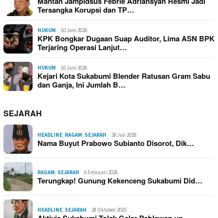
Mantan Jampidsus Febrie Adriansyah Resmi Jadi
Tersangka Korupsi dan TP…
HUKUM
10 Juni 2026
KPK Bongkar Dugaan Suap Auditor, Lima ASN BPK
Terjaring Operasi Lanjut…
HUKUM
10 Juni 2026
Kejari Kota Sukabumi Blender Ratusan Gram Sabu
dan Ganja, Ini Jumlah B…
SEJARAH
HEADLINE
,
RAGAM
,
SEJARAH
28 Juli 2026
Nama Buyut Prabowo Subianto Disorot, Dik…
RAGAM
,
SEJARAH
6 Februari 2026
Terungkap! Gunung Kekenceng Sukabumi Did…
HEADLINE
,
SEJARAH
28 Oktober 2025
Aktivis Sukabumi Tolak Gelar Pahlawan un…