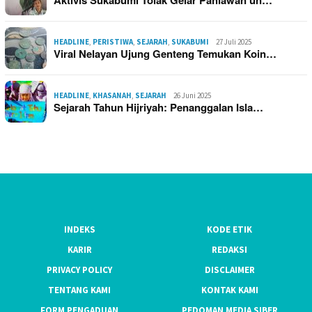
HEADLINE
,
PERISTIWA
,
SEJARAH
,
SUKABUMI
27 Juli 2025
Viral Nelayan Ujung Genteng Temukan Koin…
HEADLINE
,
KHASANAH
,
SEJARAH
26 Juni 2025
Sejarah Tahun Hijriyah: Penanggalan Isla…
INDEKS
KODE ETIK
KARIR
REDAKSI
PRIVACY POLICY
DISCLAIMER
TENTANG KAMI
KONTAK KAMI
FORM PENGADUAN
PEDOMAN MEDIA SIBER