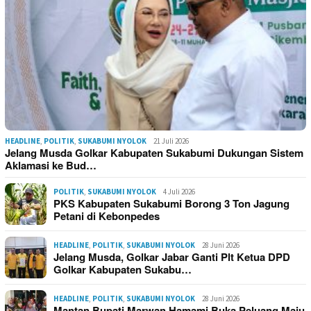
HEADLINE
,
POLITIK
,
SUKABUMI NYOLOK
21 Juli 2026
Jelang Musda Golkar Kabupaten Sukabumi Dukungan Sistem
Aklamasi ke Bud…
POLITIK
,
SUKABUMI NYOLOK
4 Juli 2026
PKS Kabupaten Sukabumi Borong 3 Ton Jagung
Petani di Kebonpedes
HEADLINE
,
POLITIK
,
SUKABUMI NYOLOK
28 Juni 2026
Jelang Musda, Golkar Jabar Ganti Plt Ketua DPD
Golkar Kabupaten Sukabu…
HEADLINE
,
POLITIK
,
SUKABUMI NYOLOK
28 Juni 2026
Mantan Bupati Marwan Hamami Buka Peluang Maju