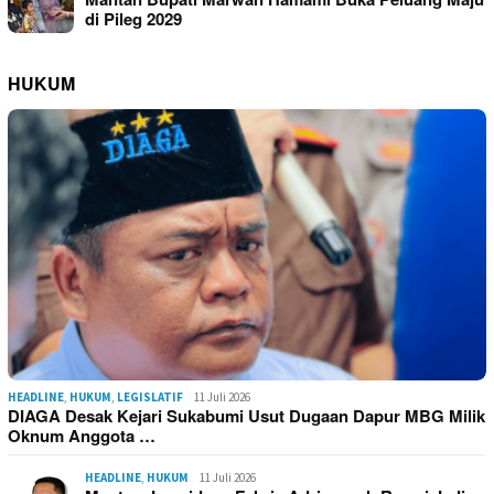
di Pileg 2029
HUKUM
HEADLINE
,
HUKUM
,
LEGISLATIF
11 Juli 2026
DIAGA Desak Kejari Sukabumi Usut Dugaan Dapur MBG Milik
Oknum Anggota …
HEADLINE
,
HUKUM
11 Juli 2026