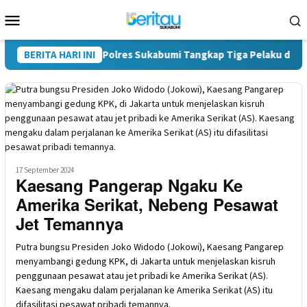
Loncat
Menu
ke
Mobile
konten
 Satres Narkoba Polres Sukabumi Tangkap Tiga Pelaku di Surade-
BERITA HARI INI
17 September 2024
Kaesang Pangerap Ngaku Ke
Amerika Serikat, Nebeng Pesawat
Jet Temannya
Putra bungsu Presiden Joko Widodo (Jokowi), Kaesang Pangarep
menyambangi gedung KPK, di Jakarta untuk menjelaskan kisruh
penggunaan pesawat atau jet pribadi ke Amerika Serikat (AS).
Kaesang mengaku dalam perjalanan ke Amerika Serikat (AS) itu
difasilitasi pesawat pribadi temannya.