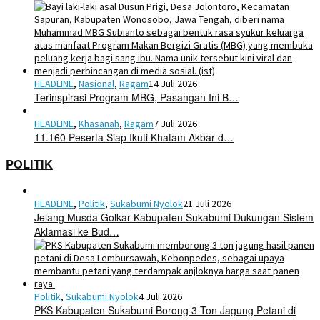
HEADLINE
,
Nasional
,
Ragam
14 Juli 2026
Terinspirasi Program MBG, Pasangan Ini B…
HEADLINE
,
Khasanah
,
Ragam
7 Juli 2026
11.160 Peserta Siap Ikuti Khatam Akbar d…
POLITIK
HEADLINE
,
Politik
,
Sukabumi Nyolok
21 Juli 2026
Jelang Musda Golkar Kabupaten Sukabumi Dukungan Sistem
Aklamasi ke Bud…
Politik
,
Sukabumi Nyolok
4 Juli 2026
PKS Kabupaten Sukabumi Borong 3 Ton Jagung Petani di