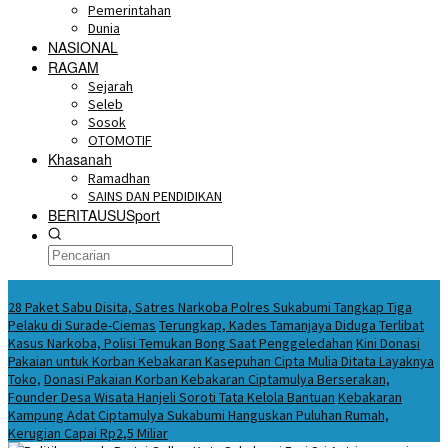
Pemerintahan
Dunia
NASIONAL
RAGAM
Sejarah
Seleb
Sosok
OTOMOTIF
Khasanah
Ramadhan
SAINS DAN PENDIDIKAN
BERITAUSUSport
BERITA HARI INI
28 Paket Sabu Disita, Satres Narkoba Polres Sukabumi Tangkap Tiga
Pelaku di Surade-Ciemas
Terungkap, Kades Tamanjaya Diduga Terlibat
Kasus Narkoba, Polisi Temukan Bong Saat Penggeledahan
Kini Donasi
Pakaian untuk Korban Kebakaran Kasepuhan Cipta Mulia Ditata Layaknya
Toko,
Donasi Pakaian Korban Kebakaran Ciptamulya Berserakan,
Founder Desa Wisata Hanjeli Soroti Tata Kelola Bantuan
Kebakaran
Kampung Adat Ciptamulya Sukabumi Hanguskan Puluhan Rumah,
Kerugian Capai Rp2,5 Miliar