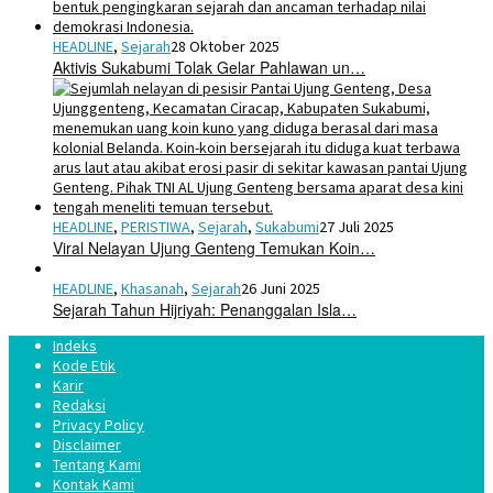
HEADLINE
,
Sejarah
28 Oktober 2025
Aktivis Sukabumi Tolak Gelar Pahlawan un…
HEADLINE
,
PERISTIWA
,
Sejarah
,
Sukabumi
27 Juli 2025
Viral Nelayan Ujung Genteng Temukan Koin…
HEADLINE
,
Khasanah
,
Sejarah
26 Juni 2025
Sejarah Tahun Hijriyah: Penanggalan Isla…
Indeks
Kode Etik
Karir
Redaksi
Privacy Policy
Disclaimer
Tentang Kami
Kontak Kami