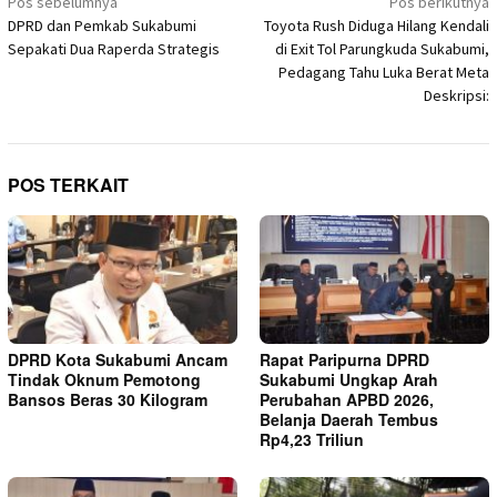
Navigasi
Pos sebelumnya
Pos berikutnya
DPRD dan Pemkab Sukabumi
Toyota Rush Diduga Hilang Kendali
pos
Sepakati Dua Raperda Strategis
di Exit Tol Parungkuda Sukabumi,
Pedagang Tahu Luka Berat Meta
Deskripsi:
POS TERKAIT
DPRD Kota Sukabumi Ancam
Rapat Paripurna DPRD
Tindak Oknum Pemotong
Sukabumi Ungkap Arah
Bansos Beras 30 Kilogram
Perubahan APBD 2026,
Belanja Daerah Tembus
Rp4,23 Triliun