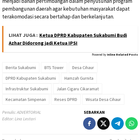
menjadi bahan pertimbangan dalam penyusunan program
pembangunan daerah agar kebutuhan masyarakat dapat
terakomodasi secara bertahap dan berkelanjutan.
LIHAT JUGA :
Ketua DPRD Kabupaten Sukabumi Budi
Azhar Didorong jadi Ketua IPSI
Powered by
Inline Related Posts
Berita Sukabumi
BTS Tower
Desa Cihaur
DPRD Kabupaten Sukabumi
Hamzah Gurnita
Infrastruktur Sukabumi
Jalan Cigaru Cikaramat
Kecamatan Simpenan
Reses DPRD
Wisata Desa Cihaur
Penulis: ADVERTORIAL
SEBARKAN
Editor: Lina Lestari