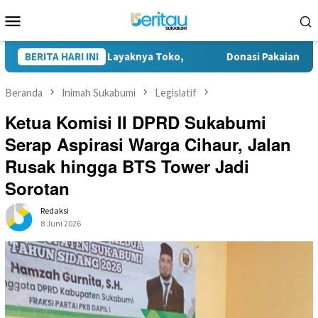
Loncat
Menu
ke
Mobile
konten
ulia Ditata Layaknya Toko,
BERITA HARI INI
Donasi Pakaian Korban Kebaka
Beranda
Inimah Sukabumi
Legislatif
Ketua Komisi II DPRD Sukabumi
Serap Aspirasi Warga Cihaur, Jalan
Rusak hingga BTS Tower Jadi
Sorotan
Redaksi
8 Juni 2026