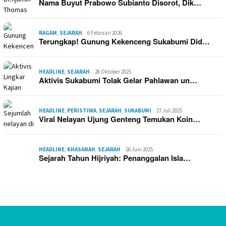
Nama Buyut Prabowo Subianto Disorot, Dik…
RAGAM
,
SEJARAH
6 Februari 2026
Terungkap! Gunung Kekenceng Sukabumi Did…
HEADLINE
,
SEJARAH
28 Oktober 2025
Aktivis Sukabumi Tolak Gelar Pahlawan un…
HEADLINE
,
PERISTIWA
,
SEJARAH
,
SUKABUMI
27 Juli 2025
Viral Nelayan Ujung Genteng Temukan Koin…
HEADLINE
,
KHASANAH
,
SEJARAH
26 Juni 2025
Sejarah Tahun Hijriyah: Penanggalan Isla…