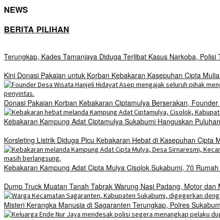
NEWS
BERITA PILIHAN
Terungkap, Kades Tamanjaya Diduga Terlibat Kasus Narkoba, Polis
Kini Donasi Pakaian untuk Korban Kebakaran Kasepuhan Cipta Mulia
Donasi Pakaian Korban Kebakaran Ciptamulya Berserakan, Founder D
Kebakaran Kampung Adat Ciptamulya Sukabumi Hanguskan Puluhan 
Korsleting Listrik Diduga Picu Kebakaran Hebat di Kasepuhan Cipt
Kebakaran Kampung Adat Cipta Mulya Cisolok Sukabumi, 70 Ruma
Dump Truck Muatan Tanah Tabrak Warung Nasi Padang, Motor dan Mo
Misteri Kerangka Manusia di Sagaranten Terungkap, Polres Sukab