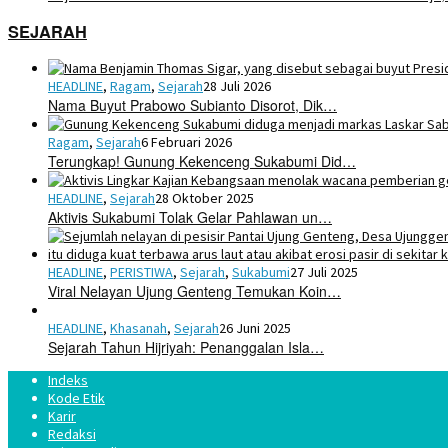
SEJARAH
HEADLINE
,
Ragam
,
Sejarah
28 Juli 2026
Nama Buyut Prabowo Subianto Disorot, Dik…
Ragam
,
Sejarah
6 Februari 2026
Terungkap! Gunung Kekenceng Sukabumi Did…
HEADLINE
,
Sejarah
28 Oktober 2025
Aktivis Sukabumi Tolak Gelar Pahlawan un…
HEADLINE
,
PERISTIWA
,
Sejarah
,
Sukabumi
27 Juli 2025
Viral Nelayan Ujung Genteng Temukan Koin…
HEADLINE
,
Khasanah
,
Sejarah
26 Juni 2025
Sejarah Tahun Hijriyah: Penanggalan Isla…
Indeks
Kode Etik
Karir
Redaksi