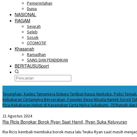
Pemerintahan
Dunia
NASIONAL
RAGAM
Sejarah
Seleb
Sosok
OTOMOTIF
Khasanah
Ramadhan
SAINS DAN PENDIDIKAN
BERITAUSUSport
BERITA HARI INI
Terungkap, Kades Tamanjaya Diduga Terlibat Kasus Narkoba, Polisi Tem
Kebakaran Ciptamulya Berserakan, Founder Desa Wisata Hanjeli Soroti Tat
Picu Kebakaran Hebat di Kasepuhan Cipta Mulya Sukabumi, 70 Rumah dan
21 Agustus 2024
Ria Ricis Bongkar Borok Ryan Saat Hamil, Ryan Suka Keluyuran
Ria Ricis kembali membuka borok masa lalu Teuku Ryan saat masih menjadi