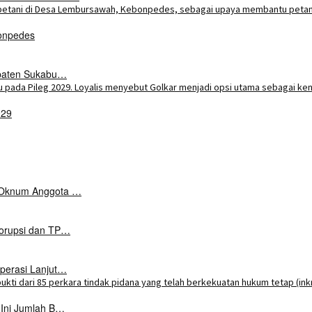
onpedes
upaten Sukabu…
029
k Oknum Anggota …
Korupsi dan TP…
perasi Lanjut…
 Ini Jumlah B…