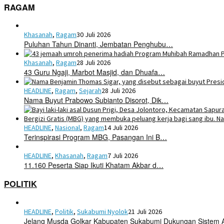
RAGAM
Khasanah
,
Ragam
30 Juli 2026
Puluhan Tahun Dinanti, Jembatan Penghubu…
Khasanah
,
Ragam
28 Juli 2026
43 Guru Ngaji, Marbot Masjid, dan Dhuafa…
HEADLINE
,
Ragam
,
Sejarah
28 Juli 2026
Nama Buyut Prabowo Subianto Disorot, Dik…
HEADLINE
,
Nasional
,
Ragam
14 Juli 2026
Terinspirasi Program MBG, Pasangan Ini B…
HEADLINE
,
Khasanah
,
Ragam
7 Juli 2026
11.160 Peserta Siap Ikuti Khatam Akbar d…
POLITIK
HEADLINE
,
Politik
,
Sukabumi Nyolok
21 Juli 2026
Jelang Musda Golkar Kabupaten Sukabumi Dukungan Sistem 