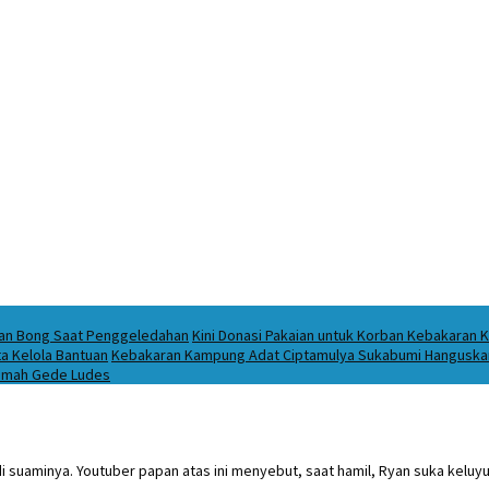
ukan Bong Saat Penggeledahan
Kini Donasi Pakaian untuk Korban Kebakaran K
a Kelola Bantuan
Kebakaran Kampung Adat Ciptamulya Sukabumi Hanguskan 
 Imah Gede Ludes
 suaminya. Youtuber papan atas ini menyebut, saat hamil, Ryan suka keluyu