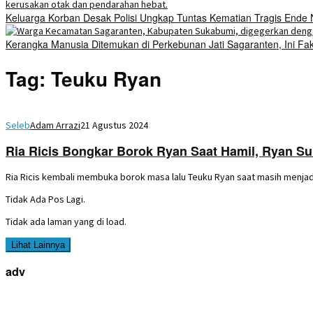
Keluarga Korban Desak Polisi Ungkap Tuntas Kematian Tragis Ende
Kerangka Manusia Ditemukan di Perkebunan Jati Sagaranten, Ini Fa
Tag:
Teuku Ryan
Seleb
Adam Arrazi
21 Agustus 2024
Ria Ricis Bongkar Borok Ryan Saat Hamil, Ryan S
Ria Ricis kembali membuka borok masa lalu Teuku Ryan saat masih menjadi
Tidak Ada Pos Lagi.
Tidak ada laman yang di load.
Lihat Lainnya
adv