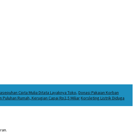
asepuhan Cipta Mulia Ditata Layaknya Toko,
Donasi Pakaian Korban
Puluhan Rumah, Kerugian Capai Rp2,5 Miliar
Korsleting Listrik Diduga
ran.