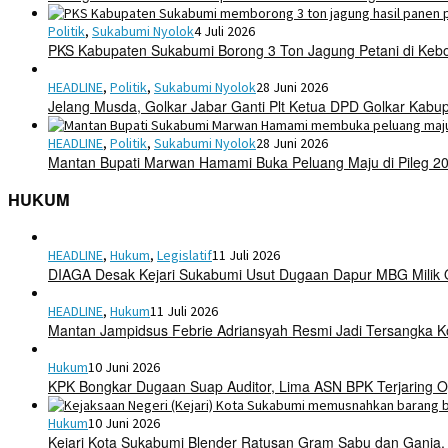
Politik
,
Sukabumi Nyolok
4 Juli 2026
PKS Kabupaten Sukabumi Borong 3 Ton Jagung Petani di Keb
HEADLINE
,
Politik
,
Sukabumi Nyolok
28 Juni 2026
Jelang Musda, Golkar Jabar Ganti Plt Ketua DPD Golkar Kab
HEADLINE
,
Politik
,
Sukabumi Nyolok
28 Juni 2026
Mantan Bupati Marwan Hamami Buka Peluang Maju di Pileg 2
HUKUM
HEADLINE
,
Hukum
,
Legislatif
11 Juli 2026
DIAGA Desak Kejari Sukabumi Usut Dugaan Dapur MBG Mili
HEADLINE
,
Hukum
11 Juli 2026
Mantan Jampidsus Febrie Adriansyah Resmi Jadi Tersangka 
Hukum
10 Juni 2026
KPK Bongkar Dugaan Suap Auditor, Lima ASN BPK Terjaring O
Hukum
10 Juni 2026
Kejari Kota Sukabumi Blender Ratusan Gram Sabu dan Ganja,