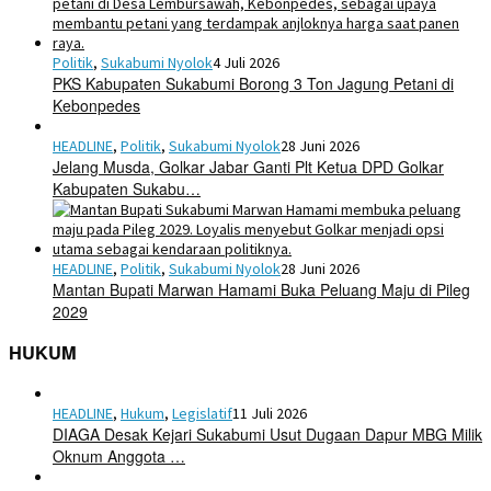
Politik
,
Sukabumi Nyolok
4 Juli 2026
PKS Kabupaten Sukabumi Borong 3 Ton Jagung Petani di
Kebonpedes
HEADLINE
,
Politik
,
Sukabumi Nyolok
28 Juni 2026
Jelang Musda, Golkar Jabar Ganti Plt Ketua DPD Golkar
Kabupaten Sukabu…
HEADLINE
,
Politik
,
Sukabumi Nyolok
28 Juni 2026
Mantan Bupati Marwan Hamami Buka Peluang Maju di Pileg
2029
HUKUM
HEADLINE
,
Hukum
,
Legislatif
11 Juli 2026
DIAGA Desak Kejari Sukabumi Usut Dugaan Dapur MBG Milik
Oknum Anggota …