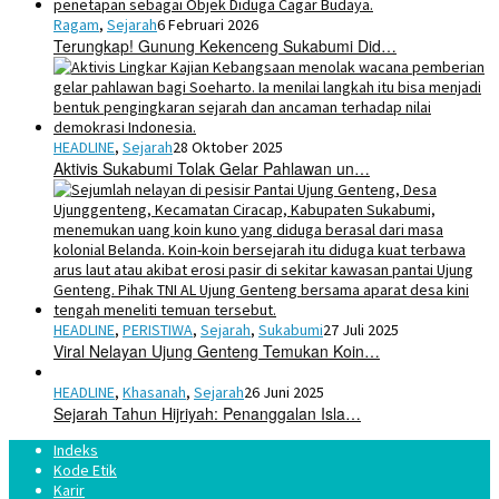
Ragam
,
Sejarah
6 Februari 2026
Terungkap! Gunung Kekenceng Sukabumi Did…
HEADLINE
,
Sejarah
28 Oktober 2025
Aktivis Sukabumi Tolak Gelar Pahlawan un…
HEADLINE
,
PERISTIWA
,
Sejarah
,
Sukabumi
27 Juli 2025
Viral Nelayan Ujung Genteng Temukan Koin…
HEADLINE
,
Khasanah
,
Sejarah
26 Juni 2025
Sejarah Tahun Hijriyah: Penanggalan Isla…
Indeks
Kode Etik
Karir