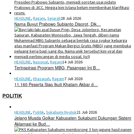
HEADLINE
,
Ragam
,
Sejarah
28 Juli 2026
Nama Buyut Prabowo Subianto Disorot, Dik…
HEADLINE
,
Nasional
,
Ragam
14 Juli 2026
Terinspirasi Program MBG, Pasangan Ini B…
HEADLINE
,
Khasanah
,
Ragam
7 Juli 2026
11.160 Peserta Siap Ikuti Khatam Akbar d…
POLITIK
HEADLINE
,
Politik
,
Sukabumi Nyolok
21 Juli 2026
Jelang Musda Golkar Kabupaten Sukabumi Dukungan Sistem
Aklamasi ke Bud…