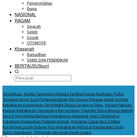
Pemerintahan
Dunia
NASIONAL
RAGAM
Sejarah
Seleb
Sosok
OTOMOTIF
Khasanah
Ramadhan
SAINS DAN PENDIDIKAN
BERITAUSUSport
BERITA HARI INI
Terungkap, Kades Tamanjaya Diduga Terlibat Kasus Narkoba, Polisi
Temukan Bong Saat Penggeledahan
Kini Donasi Pakaian untuk Korban
Kebakaran Kasepuhan Cipta Mulia Ditata Layaknya Toko,
Donasi Pakaian
Korban Kebakaran Ciptamulya Berserakan, Founder Desa Wisata Hanjeli
Soroti Tata Kelola Bantuan
Kebakaran Kampung Adat Ciptamulya
Sukabumi Hanguskan Puluhan Rumah, Kerugian Capai Rp2,5 Miliar
Korsleting Listrik Diduga Picu Kebakaran Hebat di Kasepuhan Cipta
Mulya Sukabumi, 70 Rumah dan Imah Gede Ludes