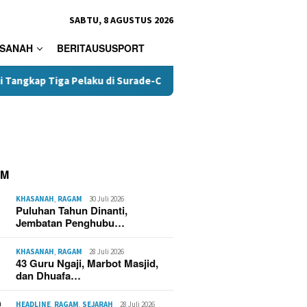
SABTU, 8 AGUSTUS 2026
SANAH
BERITAUSUSPORT
Tiga Pelaku di Surade-Ciemas
Terungkap, Kades Tamanjay
AM
KHASANAH
,
RAGAM
30 Juli 2026
Puluhan Tahun Dinanti,
Jembatan Penghubu…
KHASANAH
,
RAGAM
28 Juli 2026
43 Guru Ngaji, Marbot Masjid,
dan Dhuafa…
HEADLINE
,
RAGAM
,
SEJARAH
28 Juli 2026