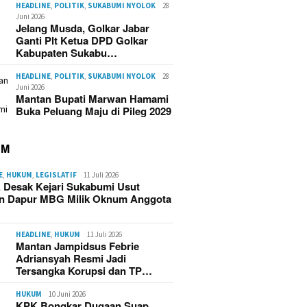
HEADLINE
,
POLITIK
,
SUKABUMI NYOLOK
28
Juni 2026
Jelang Musda, Golkar Jabar
Ganti Plt Ketua DPD Golkar
Kabupaten Sukabu…
HEADLINE
,
POLITIK
,
SUKABUMI NYOLOK
28
Juni 2026
Mantan Bupati Marwan Hamami
Buka Peluang Maju di Pileg 2029
UM
E
,
HUKUM
,
LEGISLATIF
11 Juli 2026
 Desak Kejari Sukabumi Usut
n Dapur MBG Milik Oknum Anggota
HEADLINE
,
HUKUM
11 Juli 2026
Mantan Jampidsus Febrie
Adriansyah Resmi Jadi
Tersangka Korupsi dan TP…
HUKUM
10 Juni 2026
KPK Bongkar Dugaan Suap