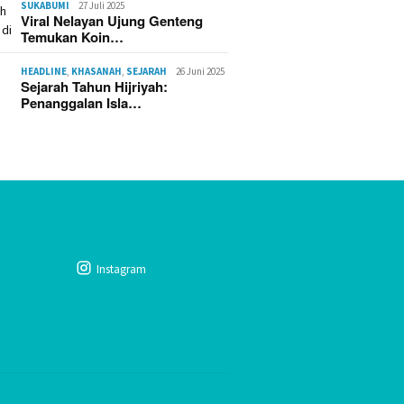
SUKABUMI
27 Juli 2025
Viral Nelayan Ujung Genteng
Temukan Koin…
HEADLINE
,
KHASANAH
,
SEJARAH
26 Juni 2025
Sejarah Tahun Hijriyah:
Penanggalan Isla…
Instagram