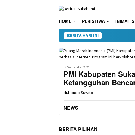
Loncat
ke
konten
HOME
PERISTIWA
INIMAH 
BERITA HARI INI
14 September 2024
PMI Kabupaten Suk
Ketangguhan Bencana
dr.Hondo Suwito
NEWS
BERITA PILIHAN