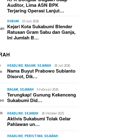
Auditor, Lima ASN BPK
Terjaring Operasi Lanjut…
HUKUM
10 Juni 2026
Kejari Kota Sukabumi Blender
Ratusan Gram Sabu dan Ganja,
Ini Jumlah B…
RAH
HEADLINE
,
RAGAM
,
SEJARAH
28 Juli 2026
Nama Buyut Prabowo Subianto
Disorot, Dik…
RAGAM
,
SEJARAH
6 Februari 2026
Terungkap! Gunung Kekenceng
Sukabumi Did…
HEADLINE
,
SEJARAH
28 Oktober 2025
Aktivis Sukabumi Tolak Gelar
Pahlawan un…
HEADLINE
,
PERISTIWA
,
SEJARAH
,