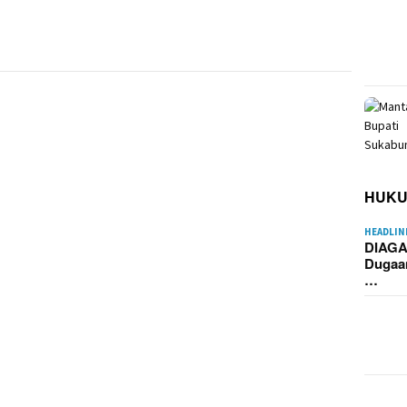
HUK
HEADLIN
DIAGA
Dugaa
…