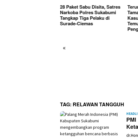
Paket Sabu Disita, Satres
Terungkap, Kades
Kini
rkoba Polres Sukabumi
Tamanjaya Diduga Terlibat
Korb
gkap Tiga Pelaku di
Kasus Narkoba, Polisi
Kase
rade-Ciemas
Temukan Bong Saat
Dita
Penggeledahan
«
TAG:
RELAWAN TANGGUH
HEADL
PMI
Keta
dr.Ho