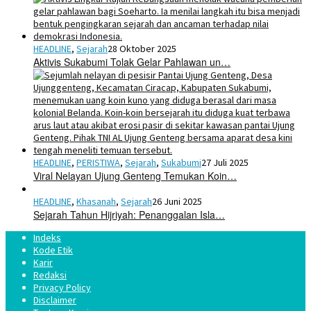
HEADLINE
,
Sejarah
28 Oktober 2025
Aktivis Sukabumi Tolak Gelar Pahlawan un…
HEADLINE
,
PERISTIWA
,
Sejarah
,
Sukabumi
27 Juli 2025
Viral Nelayan Ujung Genteng Temukan Koin…
HEADLINE
,
Khasanah
,
Sejarah
26 Juni 2025
Sejarah Tahun Hijriyah: Penanggalan Isla…
Indeks
Kode Etik
Karir
Redaksi
Privacy Policy
Disclaimer