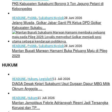
PKS Kabupaten Sukabumi Borong 3 Ton Jagung Petani di
Kebonpedes
HEADLINE
,
Politik
,
Sukabumi Nyolok
28 Juni 2026
Jelang Musda, Golkar Jabar Ganti Plt Ketua DPD Golkar
Kabupaten Sukabu…
HEADLINE
,
Politik
,
Sukabumi Nyolok
28 Juni 2026
Mantan Bupati Marwan Hamami Buka Peluang Maju di Pileg
2029
HUKUM
HEADLINE
,
Hukum
,
Legislatif
11 Juli 2026
DIAGA Desak Kejari Sukabumi Usut Dugaan Dapur MBG Milik
Oknum Anggota …
HEADLINE
,
Hukum
11 Juli 2026
Mantan Jampidsus Febrie Adriansyah Resmi Jadi Tersangka
Korupsi dan TP…