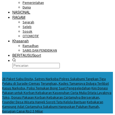
Pemerintahan
Dunia
NASIONAL
RAGAM
Sejarah
Seleb
Sosok
OTOMOTIF
Khasanah
Ramadhan
SAINS DAN PENDIDIKAN
BERITAUSUSport
BERITA HARI INI
28 Paket Sabu Disita, Satres Narkoba Polres Sukabumi Tangkap Tiga
Pelaku di Surade-Ciemas
Terungkap, Kades Tamanjaya Diduga Terlibat
Kasus Narkoba, Polisi Temukan Bong Saat Penggeledahan
Kini Donasi
Pakaian untuk Korban Kebakaran Kasepuhan Cipta Mulia Ditata Layaknya
Toko,
Donasi Pakaian Korban Kebakaran Ciptamulya Berserakan,
Founder Desa Wisata Hanjeli Soroti Tata Kelola Bantuan
Kebakaran
Kampung Adat Ciptamulya Sukabumi Hanguskan Puluhan Rumah,
Kerugian Capai Rp2,5 Miliar