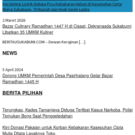
Korsleting Listrik Diduga Picu Kebakaran Hebat di Kasepuhan Cipta
Mulya Sukabumi, 70 Rumah dan Imah Gede Ludes
2 Maret 2026
Bazar Culinary Ramadhan 1447 H di Cisaat, Dekranasda Sukabumi
Libatkan 35 UMKM Kuliner
BERITAUSUKABUMI.COM – Dewan Kerajinan […]
NEWS
5 April 2024
Dorong UMKM Pemerintah Desa Pasirhalang Gelar Bazar
Ramadhan 1445 H
BERITA PILIHAN
Terungkap, Kades Tamanjaya Diduga Terlibat Kasus Narkoba, Polisi
Temukan Bong Saat Penggeledahan
Kini Donasi Pakaian untuk Korban Kebakaran Kasepuhan Cipta
Mulia Ditata Layaknya Toko,