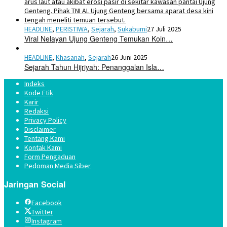
HEADLINE
,
PERISTIWA
,
Sejarah
,
Sukabumi
27 Juli 2025
Viral Nelayan Ujung Genteng Temukan Koin…
HEADLINE
,
Khasanah
,
Sejarah
26 Juni 2025
Sejarah Tahun Hijriyah: Penanggalan Isla…
Indeks
Kode Etik
Karir
Redaksi
Privacy Policy
Disclaimer
Tentang Kami
Kontak Kami
Form Pengaduan
Pedoman Media Siber
Jaringan Social
Facebook
Twitter
Instagram