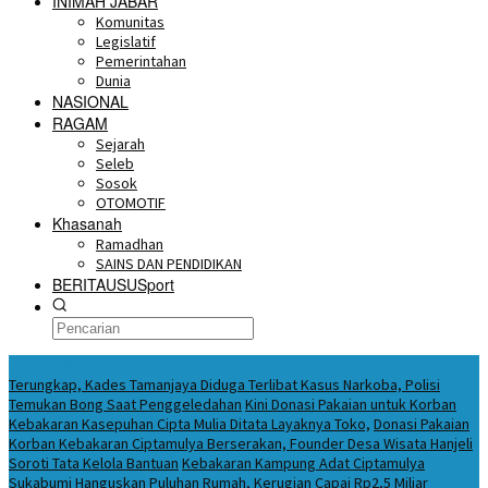
INIMAH JABAR
Komunitas
Legislatif
Pemerintahan
Dunia
NASIONAL
RAGAM
Sejarah
Seleb
Sosok
OTOMOTIF
Khasanah
Ramadhan
SAINS DAN PENDIDIKAN
BERITAUSUSport
BERITA HARI INI
Terungkap, Kades Tamanjaya Diduga Terlibat Kasus Narkoba, Polisi
Temukan Bong Saat Penggeledahan
Kini Donasi Pakaian untuk Korban
Kebakaran Kasepuhan Cipta Mulia Ditata Layaknya Toko,
Donasi Pakaian
Korban Kebakaran Ciptamulya Berserakan, Founder Desa Wisata Hanjeli
Soroti Tata Kelola Bantuan
Kebakaran Kampung Adat Ciptamulya
Sukabumi Hanguskan Puluhan Rumah, Kerugian Capai Rp2,5 Miliar