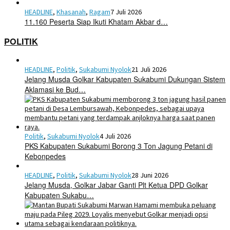
HEADLINE
,
Khasanah
,
Ragam
7 Juli 2026
11.160 Peserta Siap Ikuti Khatam Akbar d…
POLITIK
HEADLINE
,
Politik
,
Sukabumi Nyolok
21 Juli 2026
Jelang Musda Golkar Kabupaten Sukabumi Dukungan Sistem
Aklamasi ke Bud…
Politik
,
Sukabumi Nyolok
4 Juli 2026
PKS Kabupaten Sukabumi Borong 3 Ton Jagung Petani di
Kebonpedes
HEADLINE
,
Politik
,
Sukabumi Nyolok
28 Juni 2026
Jelang Musda, Golkar Jabar Ganti Plt Ketua DPD Golkar
Kabupaten Sukabu…