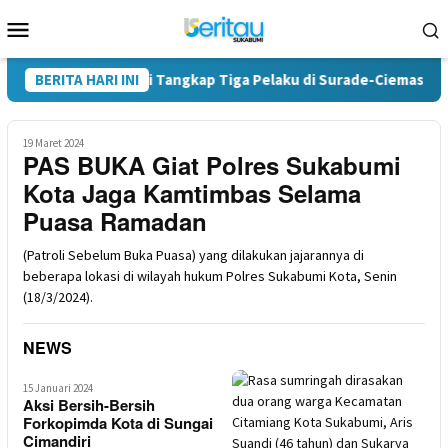
Loncat
Menu
ke
Mobile
konten
 Sukabumi Tangkap Tiga Pelaku di Surade-Ciemas
BERITA HARI INI
Terungk
19 Maret 2024
PAS BUKA Giat Polres Sukabumi
Kota Jaga Kamtimbas Selama
Puasa Ramadan
(Patroli Sebelum Buka Puasa) yang dilakukan jajarannya di
beberapa lokasi di wilayah hukum Polres Sukabumi Kota, Senin
(18/3/2024).
NEWS
15 Januari 2024
Aksi Bersih-Bersih
i
Forkopimda Kota di Sungai
Cimandiri