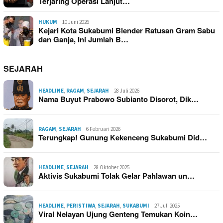
Terjaring Operasi Lanjut…
HUKUM
10 Juni 2026
Kejari Kota Sukabumi Blender Ratusan Gram Sabu
dan Ganja, Ini Jumlah B…
SEJARAH
HEADLINE
,
RAGAM
,
SEJARAH
28 Juli 2026
Nama Buyut Prabowo Subianto Disorot, Dik…
RAGAM
,
SEJARAH
6 Februari 2026
Terungkap! Gunung Kekenceng Sukabumi Did…
HEADLINE
,
SEJARAH
28 Oktober 2025
Aktivis Sukabumi Tolak Gelar Pahlawan un…
HEADLINE
,
PERISTIWA
,
SEJARAH
,
SUKABUMI
27 Juli 2025
Viral Nelayan Ujung Genteng Temukan Koin…