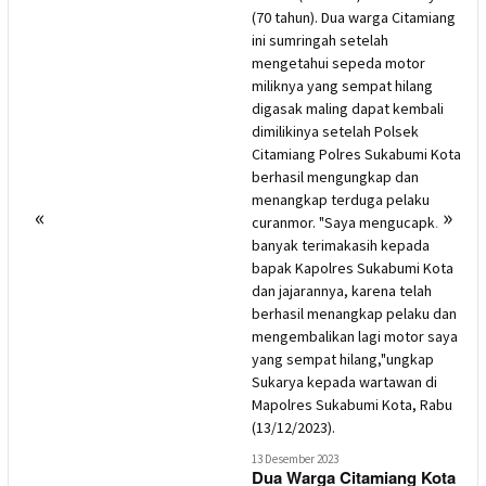
2
P
L
«
»
K
13 Desember 2023
Dua Warga Citamiang Kota