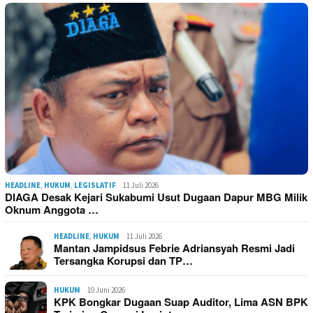
HEADLINE
,
HUKUM
,
LEGISLATIF
11 Juli 2026
DIAGA Desak Kejari Sukabumi Usut Dugaan Dapur MBG Milik
Oknum Anggota …
HEADLINE
,
HUKUM
11 Juli 2026
Mantan Jampidsus Febrie Adriansyah Resmi Jadi
Tersangka Korupsi dan TP…
HUKUM
10 Juni 2026
KPK Bongkar Dugaan Suap Auditor, Lima ASN BPK