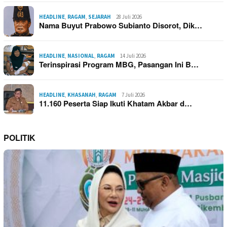
HEADLINE
,
RAGAM
,
SEJARAH
28 Juli 2026
Nama Buyut Prabowo Subianto Disorot, Dik…
HEADLINE
,
NASIONAL
,
RAGAM
14 Juli 2026
Terinspirasi Program MBG, Pasangan Ini B…
HEADLINE
,
KHASANAH
,
RAGAM
7 Juli 2026
11.160 Peserta Siap Ikuti Khatam Akbar d…
POLITIK