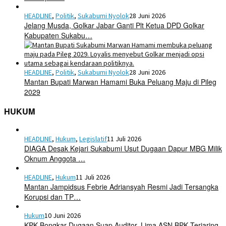
HEADLINE
,
Politik
,
Sukabumi Nyolok
28 Juni 2026
Jelang Musda, Golkar Jabar Ganti Plt Ketua DPD Golkar
Kabupaten Sukabu…
HEADLINE
,
Politik
,
Sukabumi Nyolok
28 Juni 2026
Mantan Bupati Marwan Hamami Buka Peluang Maju di Pileg
2029
HUKUM
HEADLINE
,
Hukum
,
Legislatif
11 Juli 2026
DIAGA Desak Kejari Sukabumi Usut Dugaan Dapur MBG Milik
Oknum Anggota …
HEADLINE
,
Hukum
11 Juli 2026
Mantan Jampidsus Febrie Adriansyah Resmi Jadi Tersangka
Korupsi dan TP…
Hukum
10 Juni 2026
KPK Bongkar Dugaan Suap Auditor, Lima ASN BPK Terjaring