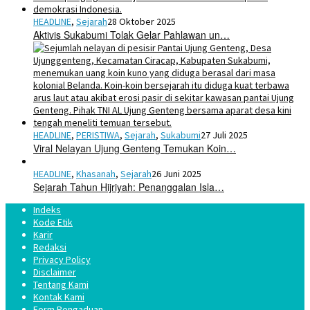
HEADLINE
,
Sejarah
28 Oktober 2025
Aktivis Sukabumi Tolak Gelar Pahlawan un…
HEADLINE
,
PERISTIWA
,
Sejarah
,
Sukabumi
27 Juli 2025
Viral Nelayan Ujung Genteng Temukan Koin…
HEADLINE
,
Khasanah
,
Sejarah
26 Juni 2025
Sejarah Tahun Hijriyah: Penanggalan Isla…
Indeks
Kode Etik
Karir
Redaksi
Privacy Policy
Disclaimer
Tentang Kami
Kontak Kami
Form Pengaduan