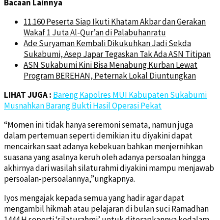
Bacaan Lainnya
11.160 Peserta Siap Ikuti Khatam Akbar dan Gerakan
Wakaf 1 Juta Al-Qur’an di Palabuhanratu
Ade Suryaman Kembali Dikukuhkan Jadi Sekda
Sukabumi, Asep Japar Tegaskan Tak Ada ASN Titipan
ASN Sukabumi Kini Bisa Menabung Kurban Lewat
Program BEREHAN, Peternak Lokal Diuntungkan
LIHAT JUGA :
Bareng Kapolres MUI Kabupaten Sukabumi
Musnahkan Barang Bukti Hasil Operasi Pekat
“Momen ini tidak hanya seremoni semata, namun juga
dalam pertemuan seperti demikian itu diyakini dapat
mencairkan saat adanya kebekuan bahkan menjernihkan
suasana yang asalnya keruh oleh adanya persoalan hingga
akhirnya dari wasilah silaturahmi diyakini mampu menjawab
persoalan-persoalannya,”ungkapnya.
Iyos mengajak kepada semua yang hadir agar dapat
mengambil hikmah atau pelajaran di bulan suci Ramadhan
1444 H seperti ‘silaturahmi’ untuk diterapkannya kedalam