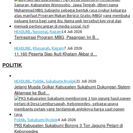
HEADLINE
,
Nasional
,
Ragam
14 Juli 2026
Terinspirasi Program MBG, Pasangan Ini B…
HEADLINE
,
Khasanah
,
Ragam
7 Juli 2026
11.160 Peserta Siap Ikuti Khatam Akbar d…
POLITIK
HEADLINE
,
Politik
,
Sukabumi Nyolok
21 Juli 2026
Jelang Musda Golkar Kabupaten Sukabumi Dukungan Sistem
Aklamasi ke Bud…
Politik
,
Sukabumi Nyolok
4 Juli 2026
PKS Kabupaten Sukabumi Borong 3 Ton Jagung Petani di
Kebonpedes