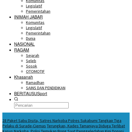
Komunitas
Legislatif
Pemerintahan
INIMAH JABAR
Komunitas
Legislatif
Pemerintahan
Dunia
NASIONAL
RAGAM
Sejarah
Seleb
Sosok
OTOMOTIF
Khasanah
Ramadhan
SAINS DAN PENDIDIKAN
BERITAUSUSport
BERITA HARI INI
28 Paket Sabu Disita, Satres Narkoba Polres Sukabumi Tangkap Tiga
Pelaku di Surade-Ciemas
Terungkap, Kades Tamanjaya Diduga Terlibat
Kasus Narkoba, Polisi Temukan Bong Saat Penggeledahan
Kini Donasi