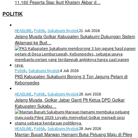
11.160 Peserta Siap Ikuti Khatam Akbar d…
POLITIK
HEADLINE
,
Politik
,
Sukabumi Nyolok
21 Juli 2026
Jelang Musda Golkar Kabupaten Sukabumi Dukungan Sistem
Aklamasi ke Bud…
Politik
,
Sukabumi Nyolok
4 Juli 2026
PKS Kabupaten Sukabumi Borong 3 Ton Jagung Petani di
Kebonpedes
HEADLINE
,
Politik
,
Sukabumi Nyolok
28 Juni 2026
Jelang Musda, Golkar Jabar Ganti Plt Ketua DPD Golkar
Kabupaten Sukabu…
HEADLINE
,
Politik
,
Sukabumi Nyolok
28 Juni 2026
Mantan Bupati Marwan Hamami Buka Peluang Maju di Pileg