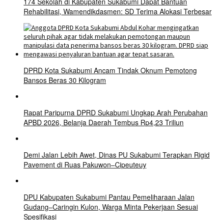
174 Sekolah di Kabupaten Sukabumi Dapat Bantuan
Rehabilitasi, Wamendikdasmen: SD Terima Alokasi Terbesar
DPRD Kota Sukabumi Ancam Tindak Oknum Pemotong
Bansos Beras 30 Kilogram
Rapat Paripurna DPRD Sukabumi Ungkap Arah Perubahan
APBD 2026, Belanja Daerah Tembus Rp4,23 Triliun
Demi Jalan Lebih Awet, Dinas PU Sukabumi Terapkan Rigid
Pavement di Ruas Pakuwon–Cipeuteuy
DPU Kabupaten Sukabumi Pantau Pemeliharaan Jalan
Gudang–Caringin Kulon, Warga Minta Pekerjaan Sesuai
Spesifikasi