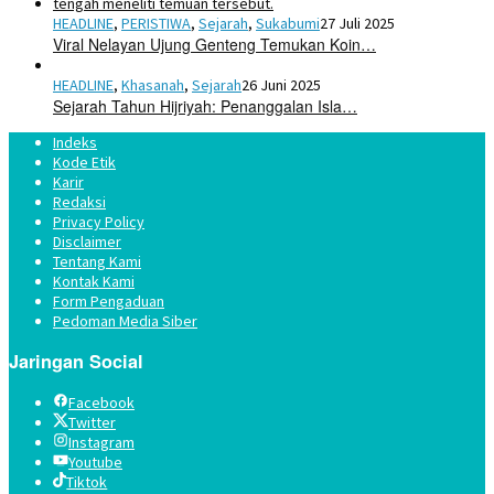
HEADLINE
,
PERISTIWA
,
Sejarah
,
Sukabumi
27 Juli 2025
Viral Nelayan Ujung Genteng Temukan Koin…
HEADLINE
,
Khasanah
,
Sejarah
26 Juni 2025
Sejarah Tahun Hijriyah: Penanggalan Isla…
Indeks
Kode Etik
Karir
Redaksi
Privacy Policy
Disclaimer
Tentang Kami
Kontak Kami
Form Pengaduan
Pedoman Media Siber
Jaringan Social
Facebook
Twitter
Instagram
Youtube
Tiktok