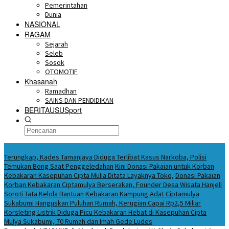
Pemerintahan
Dunia
NASIONAL
RAGAM
Sejarah
Seleb
Sosok
OTOMOTIF
Khasanah
Ramadhan
SAINS DAN PENDIDIKAN
BERITAUSUSport
BERITA HARI INI
Terungkap, Kades Tamanjaya Diduga Terlibat Kasus Narkoba, Polisi
Temukan Bong Saat Penggeledahan
Kini Donasi Pakaian untuk Korban
Kebakaran Kasepuhan Cipta Mulia Ditata Layaknya Toko,
Donasi Pakaian
Korban Kebakaran Ciptamulya Berserakan, Founder Desa Wisata Hanjeli
Soroti Tata Kelola Bantuan
Kebakaran Kampung Adat Ciptamulya
Sukabumi Hanguskan Puluhan Rumah, Kerugian Capai Rp2,5 Miliar
Korsleting Listrik Diduga Picu Kebakaran Hebat di Kasepuhan Cipta
Mulya Sukabumi, 70 Rumah dan Imah Gede Ludes