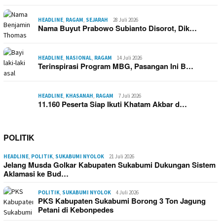
HEADLINE
,
RAGAM
,
SEJARAH
28 Juli 2026
Nama Buyut Prabowo Subianto Disorot, Dik…
HEADLINE
,
NASIONAL
,
RAGAM
14 Juli 2026
Terinspirasi Program MBG, Pasangan Ini B…
HEADLINE
,
KHASANAH
,
RAGAM
7 Juli 2026
11.160 Peserta Siap Ikuti Khatam Akbar d…
POLITIK
HEADLINE
,
POLITIK
,
SUKABUMI NYOLOK
21 Juli 2026
Jelang Musda Golkar Kabupaten Sukabumi Dukungan Sistem
Aklamasi ke Bud…
POLITIK
,
SUKABUMI NYOLOK
4 Juli 2026
PKS Kabupaten Sukabumi Borong 3 Ton Jagung
Petani di Kebonpedes