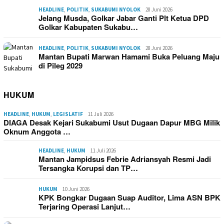
HEADLINE
,
POLITIK
,
SUKABUMI NYOLOK
28 Juni 2026
Jelang Musda, Golkar Jabar Ganti Plt Ketua DPD
Golkar Kabupaten Sukabu…
HEADLINE
,
POLITIK
,
SUKABUMI NYOLOK
28 Juni 2026
Mantan Bupati Marwan Hamami Buka Peluang Maju
di Pileg 2029
HUKUM
HEADLINE
,
HUKUM
,
LEGISLATIF
11 Juli 2026
DIAGA Desak Kejari Sukabumi Usut Dugaan Dapur MBG Milik
Oknum Anggota …
HEADLINE
,
HUKUM
11 Juli 2026
Mantan Jampidsus Febrie Adriansyah Resmi Jadi
Tersangka Korupsi dan TP…
HUKUM
10 Juni 2026
KPK Bongkar Dugaan Suap Auditor, Lima ASN BPK
Terjaring Operasi Lanjut…