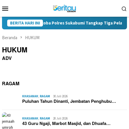
Loncat
Menu
ke
Mobile
konten
 Disita, Satres Narkoba Polres Sukabumi Tangkap Tiga Pelaku di
BERITA HARI INI
Beranda
HUKUM
HUKUM
ADV
RAGAM
KHASANAH
,
RAGAM
30 Juli 2026
Puluhan Tahun Dinanti, Jembatan Penghubu…
KHASANAH
,
RAGAM
28 Juli 2026
43 Guru Ngaji, Marbot Masjid, dan Dhuafa…