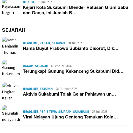
HUKUM
10 Juni 2026
Kejari Kota Sukabumi Blender Ratusan Gram Sabu
dan Ganja, Ini Jumlah B…
SEJARAH
HEADLINE
,
RAGAM
,
SEJARAH
28 Juli 2026
Nama Buyut Prabowo Subianto Disorot, Dik…
RAGAM
,
SEJARAH
6 Februari 2026
Terungkap! Gunung Kekenceng Sukabumi Did…
HEADLINE
,
SEJARAH
28 Oktober 2025
Aktivis Sukabumi Tolak Gelar Pahlawan un…
HEADLINE
,
PERISTIWA
,
SEJARAH
,
SUKABUMI
27 Juli 2025
Viral Nelayan Ujung Genteng Temukan Koin…