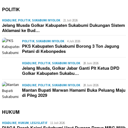
POLITIK
HEADLINE
,
POLITIK
,
SUKABUMI NYOLOK
21 Juli 2026
Jelang Musda Golkar Kabupaten Sukabumi Dukungan Sistem
Aklamasi ke Bud…
POLITIK
,
SUKABUMI NYOLOK
4 Juli 2026
PKS Kabupaten Sukabumi Borong 3 Ton Jagung
Petani di Kebonpedes
HEADLINE
,
POLITIK
,
SUKABUMI NYOLOK
28 Juni 2026
Jelang Musda, Golkar Jabar Ganti Plt Ketua DPD
Golkar Kabupaten Sukabu…
HEADLINE
,
POLITIK
,
SUKABUMI NYOLOK
28 Juni 2026
Mantan Bupati Marwan Hamami Buka Peluang Maju
di Pileg 2029
HUKUM
HEADLINE
,
HUKUM
,
LEGISLATIF
11 Juli 2026
DIAGA Desak Kejari Sukabumi Usut Dugaan Dapur MBG Milik