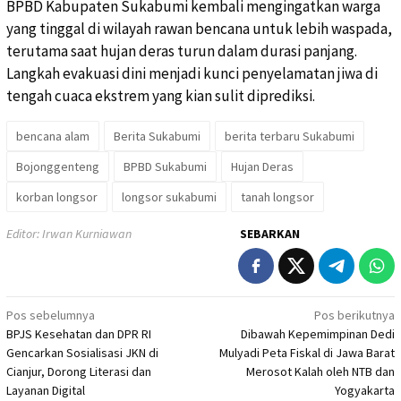
BPBD Kabupaten Sukabumi kembali mengingatkan warga
yang tinggal di wilayah rawan bencana untuk lebih waspada,
terutama saat hujan deras turun dalam durasi panjang.
Langkah evakuasi dini menjadi kunci penyelamatan jiwa di
tengah cuaca ekstrem yang kian sulit diprediksi.
bencana alam
Berita Sukabumi
berita terbaru Sukabumi
Bojonggenteng
BPBD Sukabumi
Hujan Deras
korban longsor
longsor sukabumi
tanah longsor
Editor: Irwan Kurniawan
SEBARKAN
Navigasi
Pos sebelumnya
Pos berikutnya
BPJS Kesehatan dan DPR RI
Dibawah Kepemimpinan Dedi
pos
Gencarkan Sosialisasi JKN di
Mulyadi Peta Fiskal di Jawa Barat
Cianjur, Dorong Literasi dan
Merosot Kalah oleh NTB dan
Layanan Digital
Yogyakarta