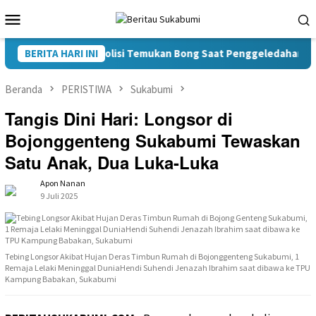
Loncat
Menu
ke
Mobile
konten
asus Narkoba, Polisi Temukan Bong Saat Penggeledahan
BERITA HARI INI
Beranda
PERISTIWA
Sukabumi
Tangis Dini Hari: Longsor di
Bojonggenteng Sukabumi Tewaskan
Satu Anak, Dua Luka-Luka
Apon Nanan
9 Juli 2025
Tebing Longsor Akibat Hujan Deras Timbun Rumah di Bojonggenteng Sukabumi, 1
Remaja Lelaki Meninggal DuniaHendi Suhendi Jenazah Ibrahim saat dibawa ke TPU
Kampung Babakan, Sukabumi