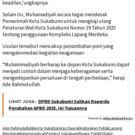
keadilan,’ungkapnya.
Selain itu, Muhamadiyah secara tegas mendesak
Pemerintah Kota Sukabumi untuk mengkaji ulang
Peraturan Wali Kota Sukabumi Nomor 19 Tahun 2025
tentang penggunaan Kompleks Lapang Merdeka.
Usulan tersebut mencakup penambahan poin yang
mengakomodasi kegiatan keagamaan.
“Muhammadiyah berharap ke depan Kota Sukabumi dapat
menjadi contoh dalam menjaga keberagaman serta
mengedepankan persatuan di tengah perbedaan,” harap
Ade Rahmatullah.
LIHAT JUGA :
DPRD Sukabumi Sahkan Raperda
Perubahan APBD 2025, Ini Tujuannya
Powered by
Inline Related Posts
Ade Rahmatullah
Berita Sukabumi
Isu Daerah
Kebijakan Publik
Lapang
Merdeka
Muhammadiyah
Pemkot Sukabumi
Ruang Publik
Shalat