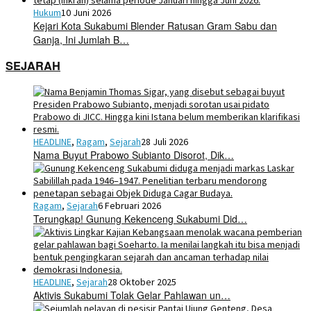
Hukum
10 Juni 2026
Kejari Kota Sukabumi Blender Ratusan Gram Sabu dan
Ganja, Ini Jumlah B…
SEJARAH
HEADLINE
,
Ragam
,
Sejarah
28 Juli 2026
Nama Buyut Prabowo Subianto Disorot, Dik…
Ragam
,
Sejarah
6 Februari 2026
Terungkap! Gunung Kekenceng Sukabumi Did…
HEADLINE
,
Sejarah
28 Oktober 2025
Aktivis Sukabumi Tolak Gelar Pahlawan un…