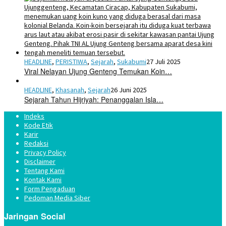
HEADLINE
,
PERISTIWA
,
Sejarah
,
Sukabumi
27 Juli 2025
Viral Nelayan Ujung Genteng Temukan Koin…
HEADLINE
,
Khasanah
,
Sejarah
26 Juni 2025
Sejarah Tahun Hijriyah: Penanggalan Isla…
Indeks
Kode Etik
Karir
Redaksi
Privacy Policy
Disclaimer
Tentang Kami
Kontak Kami
Form Pengaduan
Pedoman Media Siber
Jaringan Social