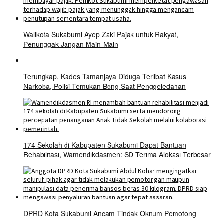
Walikota Sukabumi Ayep Zaki Pajak untuk Rakyat,
Penunggak Jangan Main-Main
Terungkap, Kades Tamanjaya Diduga Terlibat Kasus
Narkoba, Polisi Temukan Bong Saat Penggeledahan
174 Sekolah di Kabupaten Sukabumi Dapat Bantuan
Rehabilitasi, Wamendikdasmen: SD Terima Alokasi Terbesar
DPRD Kota Sukabumi Ancam Tindak Oknum Pemotong