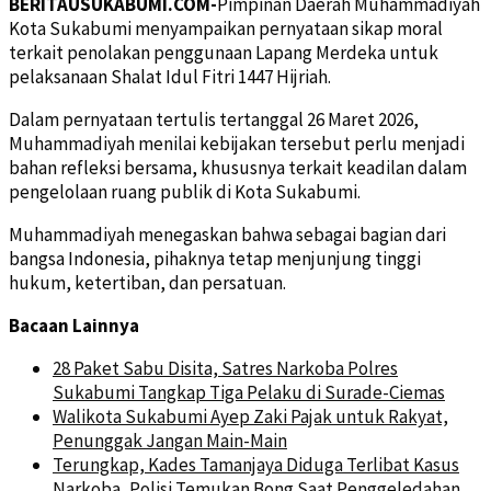
BERITAUSUKABUMI.COM-
Pimpinan Daerah Muhammadiyah
Kota Sukabumi menyampaikan pernyataan sikap moral
terkait penolakan penggunaan Lapang Merdeka untuk
pelaksanaan Shalat Idul Fitri 1447 Hijriah.
Dalam pernyataan tertulis tertanggal 26 Maret 2026,
Muhammadiyah menilai kebijakan tersebut perlu menjadi
bahan refleksi bersama, khususnya terkait keadilan dalam
pengelolaan ruang publik di Kota Sukabumi.
Muhammadiyah menegaskan bahwa sebagai bagian dari
bangsa Indonesia, pihaknya tetap menjunjung tinggi
hukum, ketertiban, dan persatuan.
Bacaan Lainnya
28 Paket Sabu Disita, Satres Narkoba Polres
Sukabumi Tangkap Tiga Pelaku di Surade-Ciemas
Walikota Sukabumi Ayep Zaki Pajak untuk Rakyat,
Penunggak Jangan Main-Main
Terungkap, Kades Tamanjaya Diduga Terlibat Kasus
Narkoba, Polisi Temukan Bong Saat Penggeledahan