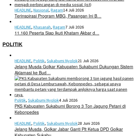
HEADLINE
,
Nasional
,
Ragam
14 Juli 2026
Terinspirasi Program MBG, Pasangan Ini B…
HEADLINE
,
Khasanah
,
Ragam
7 Juli 2026
11.160 Peserta Siap Ikuti Khatam Akbar d…
POLITIK
HEADLINE
,
Politik
,
Sukabumi Nyolok
21 Juli 2026
Jelang Musda Golkar Kabupaten Sukabumi Dukungan Sistem
Aklamasi ke Bud…
Politik
,
Sukabumi Nyolok
4 Juli 2026
PKS Kabupaten Sukabumi Borong 3 Ton Jagung Petani di
Kebonpedes
HEADLINE
,
Politik
,
Sukabumi Nyolok
28 Juni 2026
Jelang Musda, Golkar Jabar Ganti Plt Ketua DPD Golkar
Kabupaten Sukabu…