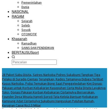
Pemerintahan
Dunia
NASIONAL
RAGAM
Sejarah
Seleb
Sosok
OTOMOTIF
Khasanah
Ramadhan
SAINS DAN PENDIDIKAN
BERITAUSUSport
BERITA HARI INI
28 Paket Sabu Disita, Satres Narkoba Polres Sukabumi Tangkap Tiga
Pelaku di Surade-Ciemas
Terungkap, Kades Tamanjaya Diduga Terlibat
Kasus Narkoba, Polisi Temukan Bong Saat Penggeledahan
Kini Donasi
Pakaian untuk Korban Kebakaran Kasepuhan Cipta Mulia Ditata Layaknya
Toko,
Donasi Pakaian Korban Kebakaran Ciptamulya Berserakan,
Founder Desa Wisata Hanjeli Soroti Tata Kelola Bantuan
Kebakaran
Kampung Adat Ciptamulya Sukabumi Hanguskan Puluhan Rumah,
Kerugian Capai Rp2,5 Miliar