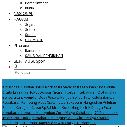
Pemerintahan
Dunia
NASIONAL
RAGAM
Sejarah
Seleb
Sosok
OTOMOTIF
Khasanah
Ramadhan
SAINS DAN PENDIDIKAN
BERITAUSUSport
BERITA HARI INI
Kini Donasi Pakaian untuk Korban Kebakaran Kasepuhan Cipta Mulia
Ditata Layaknya Toko,
Donasi Pakaian Korban Kebakaran Ciptamulya
Berserakan, Founder Desa Wisata Hanjeli Soroti Tata Kelola Bantuan
Kebakaran Kampung Adat Ciptamulya Sukabumi Hanguskan Puluhan
Rumah, Kerugian Capai Rp2,5 Miliar
Korsleting Listrik Diduga Picu
Kebakaran Hebat di Kasepuhan Cipta Mulya Sukabumi, 70 Rumah dan
Imah Gede Ludes
Kebakaran Kampung Adat Cipta Mulya Cisolok
Sukabumi, 70 Rumah Hangus dan 420 Warga Terdampak