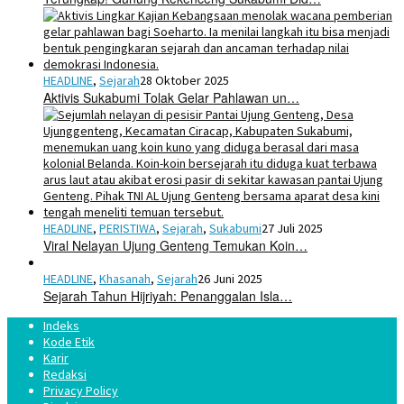
HEADLINE
,
Sejarah
28 Oktober 2025
Aktivis Sukabumi Tolak Gelar Pahlawan un…
HEADLINE
,
PERISTIWA
,
Sejarah
,
Sukabumi
27 Juli 2025
Viral Nelayan Ujung Genteng Temukan Koin…
HEADLINE
,
Khasanah
,
Sejarah
26 Juni 2025
Sejarah Tahun Hijriyah: Penanggalan Isla…
Indeks
Kode Etik
Karir
Redaksi
Privacy Policy