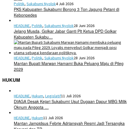
Politik
,
Sukabumi Nyolok
4 Juli 2026
PKS Kabupaten Sukabumi Borong 3 Ton Jagung Petani di
Kebonpedes
HEADLINE
,
Politik
,
Sukabumi Nyolok
28 Juni 2026
Jelang Musda, Golkar Jabar Ganti Plt Ketua DPD Golkar
Kabupaten Sukabu…
HEADLINE
,
Politik
,
Sukabumi Nyolok
28 Juni 2026
Mantan Bupati Marwan Hamami Buka Peluang Maju di Pileg
2029
HUKUM
HEADLINE
,
Hukum
,
Legislatif
11 Juli 2026
DIAGA Desak Kejari Sukabumi Usut Dugaan Dapur MBG Milik
Oknum Anggota …
HEADLINE
,
Hukum
11 Juli 2026
Mantan Jampidsus Febrie Adriansyah Resmi Jadi Tersangka
Korupsi dan TP…