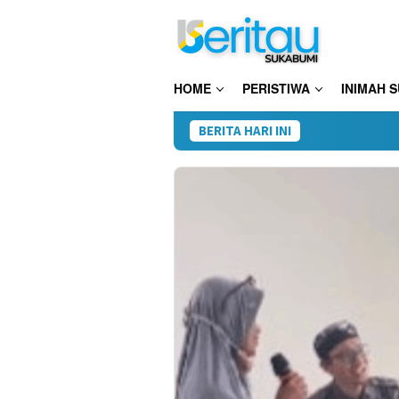
Loncat
ke
konten
HOME
PERISTIWA
INIMAH 
BERITA HARI INI
28 Paket