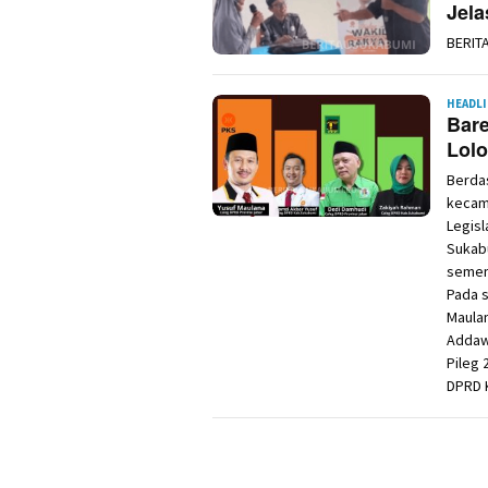
Jela
BERIT
HEADL
Bare
Lolo
Berdas
kecam
Legisl
Sukabu
sement
Pada 
Maula
Addawi
Pileg 
DPRD 