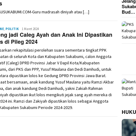
Jelan
s
Sukab
Bud…
AUSUKABUMI.COM-Guru madrasah diniyah atau […]
INE
,
POLITIK
Redaksi
1 Maret 2024
ng jadi Caleg Ayah dan Anak Ini Dipastikan
s di Pileg 2024
arkan rekapitulasi perolehan suara sementara tingkat PPK
atan di seluruh Kota dan Kabupaten Sukabumi, calon Anggota
atif (Caleg) DPRD Provinsi Jabar V Dapil Kota/Kabupaten
mi, dari PKS dan PPP, Yusuf Maulana dan Dedi Damhudi, untuk
ara dipastikan lolos ke Gedung DPRD Provinsi Jawa Barat.
saat bersamaan, anak kandung Yusuf Maulana yaitu Ramzi Akbar
na, dan anak kandung Dedi Damhudi, yakni Zakiah Rahman
yah dipastikan ikut lolos mengikuti jejak sang ayah mereka di
2024 ini. Ramzi dan Zakiyah dipastikan lolos sebagai Anggota
Kabupaten Sukabumi Periode 2024-2029.
HUK