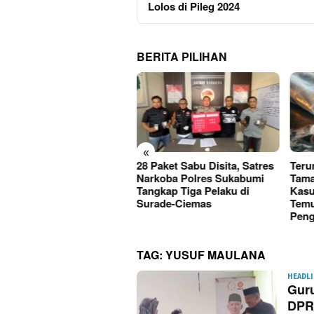
Lolos di Pileg 2024
BERITA PILIHAN
«
Paket Sabu Disita, Satres
Terungkap, Kades
Kini
rkoba Polres Sukabumi
Tamanjaya Diduga Terlibat
Korb
gkap Tiga Pelaku di
Kasus Narkoba, Polisi
Kase
rade-Ciemas
Temukan Bong Saat
Dita
Penggeledahan
TAG:
YUSUF MAULANA
HEADL
Gur
DPRD