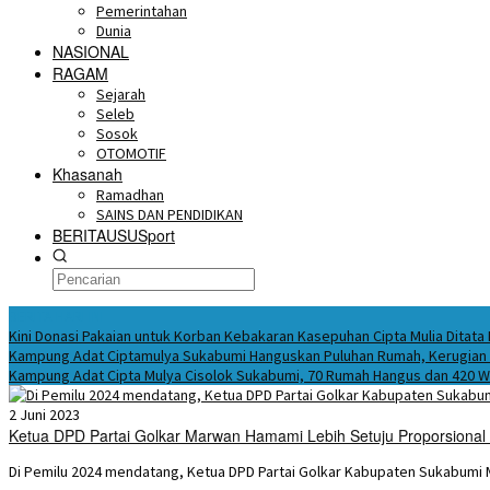
Pemerintahan
Dunia
NASIONAL
RAGAM
Sejarah
Seleb
Sosok
OTOMOTIF
Khasanah
Ramadhan
SAINS DAN PENDIDIKAN
BERITAUSUSport
BERITA HARI INI
Kini Donasi Pakaian untuk Korban Kebakaran Kasepuhan Cipta Mulia Ditata
Kampung Adat Ciptamulya Sukabumi Hanguskan Puluhan Rumah, Kerugian C
Kampung Adat Cipta Mulya Cisolok Sukabumi, 70 Rumah Hangus dan 420 
2 Juni 2023
Ketua DPD Partai Golkar Marwan Hamami Lebih Setuju Proporsional
Di Pemilu 2024 mendatang, Ketua DPD Partai Golkar Kabupaten Sukabumi 