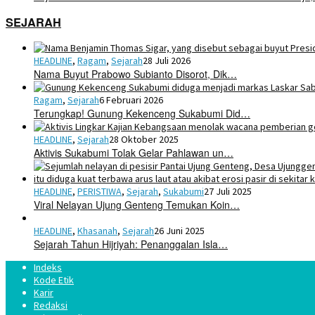
SEJARAH
HEADLINE
,
Ragam
,
Sejarah
28 Juli 2026
Nama Buyut Prabowo Subianto Disorot, Dik…
Ragam
,
Sejarah
6 Februari 2026
Terungkap! Gunung Kekenceng Sukabumi Did…
HEADLINE
,
Sejarah
28 Oktober 2025
Aktivis Sukabumi Tolak Gelar Pahlawan un…
HEADLINE
,
PERISTIWA
,
Sejarah
,
Sukabumi
27 Juli 2025
Viral Nelayan Ujung Genteng Temukan Koin…
HEADLINE
,
Khasanah
,
Sejarah
26 Juni 2025
Sejarah Tahun Hijriyah: Penanggalan Isla…
Indeks
Kode Etik
Karir
Redaksi