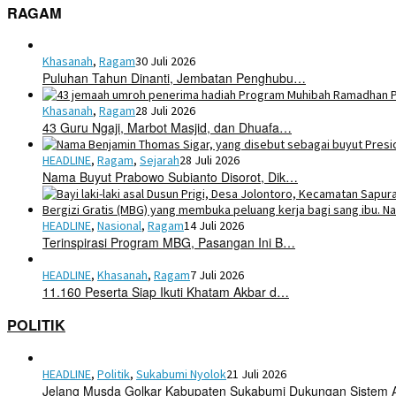
RAGAM
Khasanah
,
Ragam
30 Juli 2026
Puluhan Tahun Dinanti, Jembatan Penghubu…
Khasanah
,
Ragam
28 Juli 2026
43 Guru Ngaji, Marbot Masjid, dan Dhuafa…
HEADLINE
,
Ragam
,
Sejarah
28 Juli 2026
Nama Buyut Prabowo Subianto Disorot, Dik…
HEADLINE
,
Nasional
,
Ragam
14 Juli 2026
Terinspirasi Program MBG, Pasangan Ini B…
HEADLINE
,
Khasanah
,
Ragam
7 Juli 2026
11.160 Peserta Siap Ikuti Khatam Akbar d…
POLITIK
HEADLINE
,
Politik
,
Sukabumi Nyolok
21 Juli 2026
Jelang Musda Golkar Kabupaten Sukabumi Dukungan Sistem 