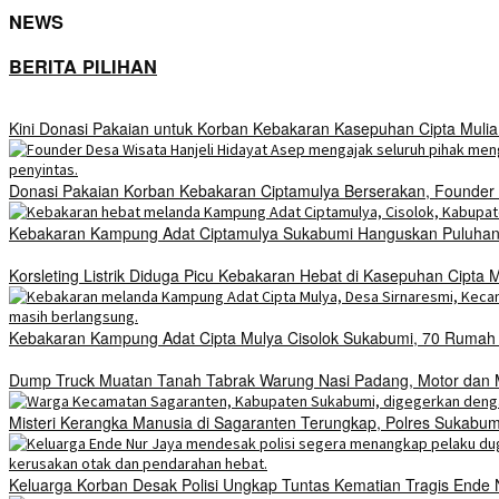
NEWS
BERITA PILIHAN
Kini Donasi Pakaian untuk Korban Kebakaran Kasepuhan Cipta Mulia
Donasi Pakaian Korban Kebakaran Ciptamulya Berserakan, Founder D
Kebakaran Kampung Adat Ciptamulya Sukabumi Hanguskan Puluhan 
Korsleting Listrik Diduga Picu Kebakaran Hebat di Kasepuhan Cipt
Kebakaran Kampung Adat Cipta Mulya Cisolok Sukabumi, 70 Ruma
Dump Truck Muatan Tanah Tabrak Warung Nasi Padang, Motor dan Mo
Misteri Kerangka Manusia di Sagaranten Terungkap, Polres Sukab
Keluarga Korban Desak Polisi Ungkap Tuntas Kematian Tragis Ende