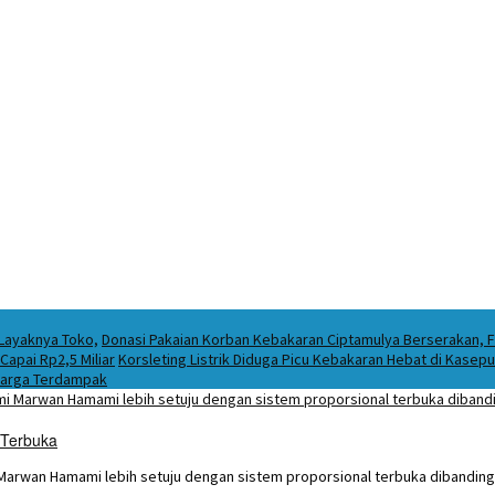
 Layaknya Toko,
Donasi Pakaian Korban Kebakaran Ciptamulya Berserakan, Fo
apai Rp2,5 Miliar
Korsleting Listrik Diduga Picu Kebakaran Hebat di Kase
Warga Terdampak
 Terbuka
Marwan Hamami lebih setuju dengan sistem proporsional terbuka dibanding