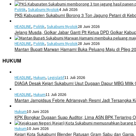
Politik
,
Sukabumi Nyolok
4 Juli 2026
PKS Kabupaten Sukabumi Borong 3 Ton Jagung Petani di Keb
HEADLINE
,
Politik
,
Sukabumi Nyolok
28 Juni 2026
Jelang Musda, Golkar Jabar Ganti Plt Ketua DPD Golkar Kab
HEADLINE
,
Politik
,
Sukabumi Nyolok
28 Juni 2026
Mantan Bupati Marwan Hamami Buka Peluang Maju di Pileg 2
HUKUM
HEADLINE
,
Hukum
,
Legislatif
11 Juli 2026
DIAGA Desak Kejari Sukabumi Usut Dugaan Dapur MBG Mili
HEADLINE
,
Hukum
11 Juli 2026
Mantan Jampidsus Febrie Adriansyah Resmi Jadi Tersangka 
Hukum
10 Juni 2026
KPK Bongkar Dugaan Suap Auditor, Lima ASN BPK Terjaring O
Hukum
10 Juni 2026
Kejari Kota Sukabumi Blender Ratusan Gram Sabu dan Ganja,