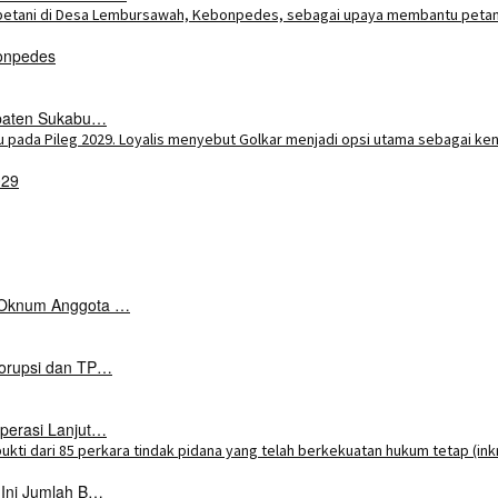
onpedes
upaten Sukabu…
029
k Oknum Anggota …
Korupsi dan TP…
perasi Lanjut…
 Ini Jumlah B…