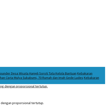
under Desa Wisata Hanjeli Soroti Tata Kelola Bantuan
Kebakaran
puhan Cipta Mulya Sukabumi, 70 Rumah dan Imah Gede Ludes
Kebakaran
 dengan proporsional tertutup.