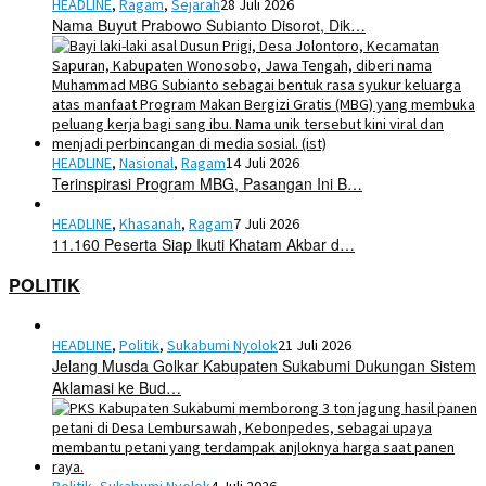
HEADLINE
,
Ragam
,
Sejarah
28 Juli 2026
Nama Buyut Prabowo Subianto Disorot, Dik…
HEADLINE
,
Nasional
,
Ragam
14 Juli 2026
Terinspirasi Program MBG, Pasangan Ini B…
HEADLINE
,
Khasanah
,
Ragam
7 Juli 2026
11.160 Peserta Siap Ikuti Khatam Akbar d…
POLITIK
HEADLINE
,
Politik
,
Sukabumi Nyolok
21 Juli 2026
Jelang Musda Golkar Kabupaten Sukabumi Dukungan Sistem
Aklamasi ke Bud…
Politik
,
Sukabumi Nyolok
4 Juli 2026