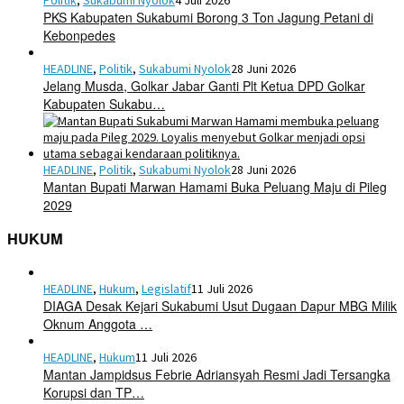
PKS Kabupaten Sukabumi Borong 3 Ton Jagung Petani di
Kebonpedes
HEADLINE
,
Politik
,
Sukabumi Nyolok
28 Juni 2026
Jelang Musda, Golkar Jabar Ganti Plt Ketua DPD Golkar
Kabupaten Sukabu…
HEADLINE
,
Politik
,
Sukabumi Nyolok
28 Juni 2026
Mantan Bupati Marwan Hamami Buka Peluang Maju di Pileg
2029
HUKUM
HEADLINE
,
Hukum
,
Legislatif
11 Juli 2026
DIAGA Desak Kejari Sukabumi Usut Dugaan Dapur MBG Milik
Oknum Anggota …
HEADLINE
,
Hukum
11 Juli 2026
Mantan Jampidsus Febrie Adriansyah Resmi Jadi Tersangka
Korupsi dan TP…