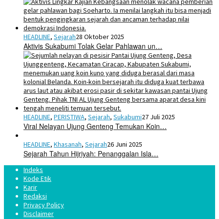
HEADLINE
,
Sejarah
28 Oktober 2025
Aktivis Sukabumi Tolak Gelar Pahlawan un…
HEADLINE
,
PERISTIWA
,
Sejarah
,
Sukabumi
27 Juli 2025
Viral Nelayan Ujung Genteng Temukan Koin…
HEADLINE
,
Khasanah
,
Sejarah
26 Juni 2025
Sejarah Tahun Hijriyah: Penanggalan Isla…
Indeks
Kode Etik
Karir
Redaksi
Privacy Policy
Disclaimer