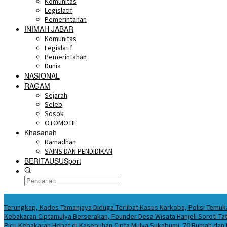
Komunitas
Legislatif
Pemerintahan
INIMAH JABAR
Komunitas
Legislatif
Pemerintahan
Dunia
NASIONAL
RAGAM
Sejarah
Seleb
Sosok
OTOMOTIF
Khasanah
Ramadhan
SAINS DAN PENDIDIKAN
BERITAUSUSport
BERITA HARI INI
Terungkap, Kades Tamanjaya Diduga Terlibat Kasus Narkoba, Polisi Tem
Kebakaran Ciptamulya Berserakan, Founder Desa Wisata Hanjeli Soroti Tat
Picu Kebakaran Hebat di Kasepuhan Cipta Mulya Sukabumi, 70 Rumah dan