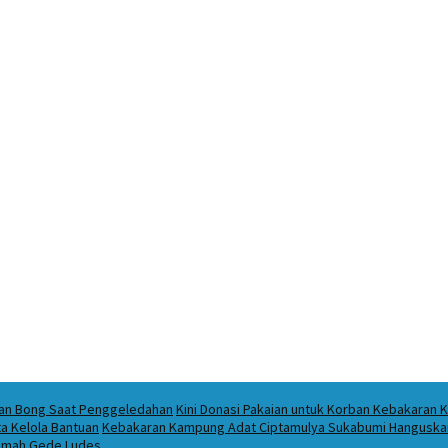
ukan Bong Saat Penggeledahan
Kini Donasi Pakaian untuk Korban Kebakaran K
a Kelola Bantuan
Kebakaran Kampung Adat Ciptamulya Sukabumi Hanguskan 
 Imah Gede Ludes