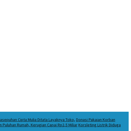
asepuhan Cipta Mulia Ditata Layaknya Toko,
Donasi Pakaian Korban
Puluhan Rumah, Kerugian Capai Rp2,5 Miliar
Korsleting Listrik Diduga