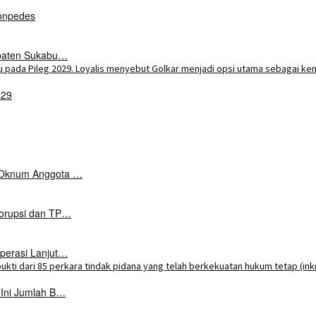
onpedes
upaten Sukabu…
029
k Oknum Anggota …
Korupsi dan TP…
perasi Lanjut…
 Ini Jumlah B…