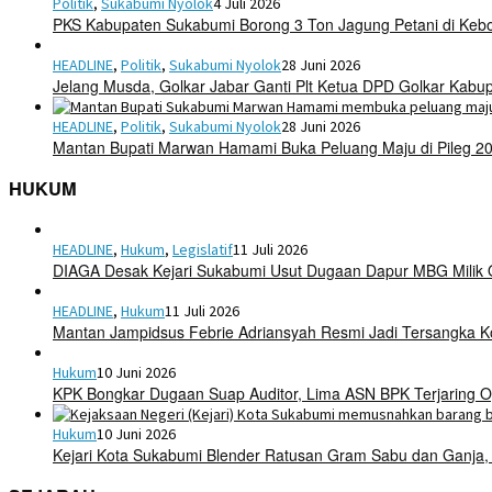
Politik
,
Sukabumi Nyolok
4 Juli 2026
PKS Kabupaten Sukabumi Borong 3 Ton Jagung Petani di Keb
HEADLINE
,
Politik
,
Sukabumi Nyolok
28 Juni 2026
Jelang Musda, Golkar Jabar Ganti Plt Ketua DPD Golkar Kab
HEADLINE
,
Politik
,
Sukabumi Nyolok
28 Juni 2026
Mantan Bupati Marwan Hamami Buka Peluang Maju di Pileg 2
HUKUM
HEADLINE
,
Hukum
,
Legislatif
11 Juli 2026
DIAGA Desak Kejari Sukabumi Usut Dugaan Dapur MBG Mili
HEADLINE
,
Hukum
11 Juli 2026
Mantan Jampidsus Febrie Adriansyah Resmi Jadi Tersangka 
Hukum
10 Juni 2026
KPK Bongkar Dugaan Suap Auditor, Lima ASN BPK Terjaring O
Hukum
10 Juni 2026
Kejari Kota Sukabumi Blender Ratusan Gram Sabu dan Ganja,