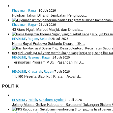
Khasanah
,
Ragam
30 Juli 2026
Puluhan Tahun Dinanti, Jembatan Penghubu…
Khasanah
,
Ragam
28 Juli 2026
43 Guru Ngaji, Marbot Masjid, dan Dhuafa…
HEADLINE
,
Ragam
,
Sejarah
28 Juli 2026
Nama Buyut Prabowo Subianto Disorot, Dik…
HEADLINE
,
Nasional
,
Ragam
14 Juli 2026
Terinspirasi Program MBG, Pasangan Ini B…
HEADLINE
,
Khasanah
,
Ragam
7 Juli 2026
11.160 Peserta Siap Ikuti Khatam Akbar d…
POLITIK
HEADLINE
,
Politik
,
Sukabumi Nyolok
21 Juli 2026
Jelang Musda Golkar Kabupaten Sukabumi Dukungan Sistem 