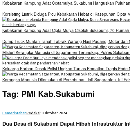
Kebakaran Kampung Adat Ciptamulya Sukabumi Hanguskan Puluhan 
Korsleting Listrik Diduga Picu Kebakaran Hebat di Kasepuhan Cipt
Kebakaran Kampung Adat Cipta Mulya Cisolok Sukabumi, 70 Ruma
Dump Truck Muatan Tanah Tabrak Warung Nasi Padang, Motor dan Mo
Misteri Kerangka Manusia di Sagaranten Terungkap, Polres Sukab
Keluarga Korban Desak Polisi Ungkap Tuntas Kematian Tragis Ende
Kerangka Manusia Ditemukan di Perkebunan Jati Sagaranten, Ini Fa
Tag:
PMI Kab.Sukabumi
Pemerintahan
Redaksi
9 Oktober 2024
Dua Desa di Sukabumi Dapat Hibah Infrastruktur In