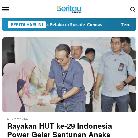
Loncat
Menu
ke
Mobile
konten
Tangkap Tiga Pelaku di Surade-Ciemas
BERITA HARI INI
Terungkap, Kades 
4 Oktober 2024
Rayakan HUT ke-29 Indonesia
Power Gelar Santunan Anaka