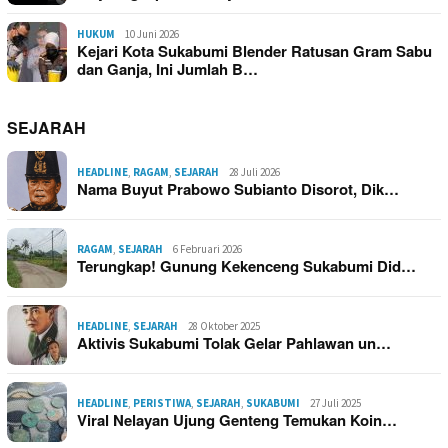
HUKUM
10 Juni 2026
Kejari Kota Sukabumi Blender Ratusan Gram Sabu
dan Ganja, Ini Jumlah B…
SEJARAH
HEADLINE
,
RAGAM
,
SEJARAH
28 Juli 2026
Nama Buyut Prabowo Subianto Disorot, Dik…
RAGAM
,
SEJARAH
6 Februari 2026
Terungkap! Gunung Kekenceng Sukabumi Did…
HEADLINE
,
SEJARAH
28 Oktober 2025
Aktivis Sukabumi Tolak Gelar Pahlawan un…
HEADLINE
,
PERISTIWA
,
SEJARAH
,
SUKABUMI
27 Juli 2025
Viral Nelayan Ujung Genteng Temukan Koin…