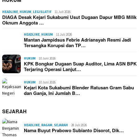
HEADLINE
,
HUKUM
,
LEGISLATIF
11 Juli 2026
DIAGA Desak Kejari Sukabumi Usut Dugaan Dapur MBG Milik
Oknum Anggota …
HEADLINE
,
HUKUM
11 Juli 2026
Mantan Jampidsus Febrie Adriansyah Resmi Jadi
Tersangka Korupsi dan TP…
HUKUM
10 Juni 2026
KPK Bongkar Dugaan Suap Auditor, Lima ASN BPK
Terjaring Operasi Lanjut…
HUKUM
10 Juni 2026
Kejari Kota Sukabumi Blender Ratusan Gram Sabu
dan Ganja, Ini Jumlah B…
SEJARAH
HEADLINE
,
RAGAM
,
SEJARAH
28 Juli 2026
Nama Buyut Prabowo Subianto Disorot, Dik…