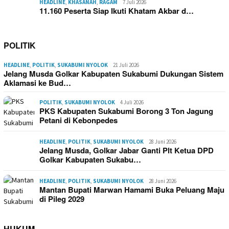
HEADLINE
,
KHASANAH
,
RAGAM
7 Juli 2026
11.160 Peserta Siap Ikuti Khatam Akbar d…
POLITIK
HEADLINE
,
POLITIK
,
SUKABUMI NYOLOK
21 Juli 2026
Jelang Musda Golkar Kabupaten Sukabumi Dukungan Sistem
Aklamasi ke Bud…
POLITIK
,
SUKABUMI NYOLOK
4 Juli 2026
PKS Kabupaten Sukabumi Borong 3 Ton Jagung
Petani di Kebonpedes
HEADLINE
,
POLITIK
,
SUKABUMI NYOLOK
28 Juni 2026
Jelang Musda, Golkar Jabar Ganti Plt Ketua DPD
Golkar Kabupaten Sukabu…
HEADLINE
,
POLITIK
,
SUKABUMI NYOLOK
28 Juni 2026
Mantan Bupati Marwan Hamami Buka Peluang Maju
di Pileg 2029
HUKUM