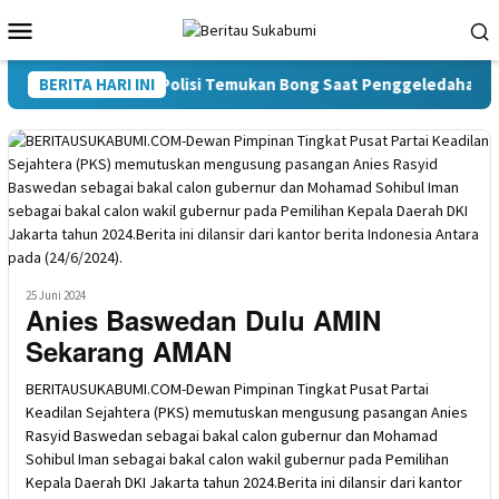
Loncat
Menu
ke
Mobile
konten
 Kasus Narkoba, Polisi Temukan Bong Saat Penggeledahan
BERITA HARI INI
25 Juni 2024
Anies Baswedan Dulu AMIN
Sekarang AMAN
BERITAUSUKABUMI.COM-Dewan Pimpinan Tingkat Pusat Partai
Keadilan Sejahtera (PKS) memutuskan mengusung pasangan Anies
Rasyid Baswedan sebagai bakal calon gubernur dan Mohamad
Sohibul Iman sebagai bakal calon wakil gubernur pada Pemilihan
Kepala Daerah DKI Jakarta tahun 2024.Berita ini dilansir dari kantor