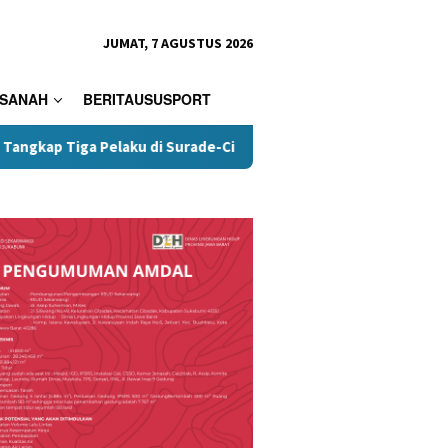
JUMAT, 7 AGUSTUS 2026
SANAH
BERITAUSUSPORT
elaku di Surade-Ciemas
Terungkap, Kades Tamanjaya Did