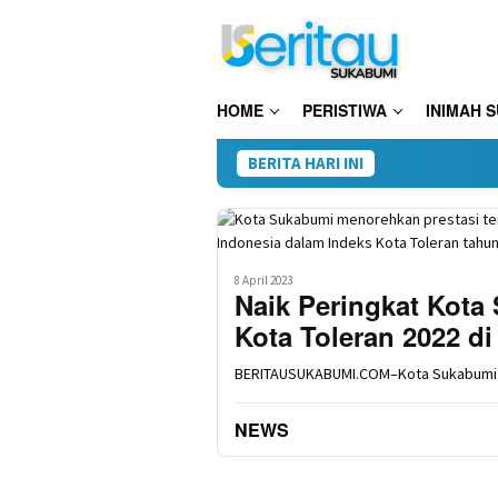
Loncat
ke
konten
HOME
PERISTIWA
INIMAH 
BERITA HARI INI
28 Pa
8 April 2023
Naik Peringkat Kot
Kota Toleran 2022 di
BERITAUSUKABUMI.COM–Kota Sukabumi 
NEWS