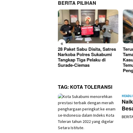
BERITA PILIHAN
«
Paket Sabu Disita, Satres
Terungkap, Kades
Kini
rkoba Polres Sukabumi
Tamanjaya Diduga Terlibat
Korb
gkap Tiga Pelaku di
Kasus Narkoba, Polisi
Kase
rade-Ciemas
Temukan Bong Saat
Dita
Penggeledahan
TAG:
KOTA TOLERANSI
HEADL
Nai
Besa
BERIT