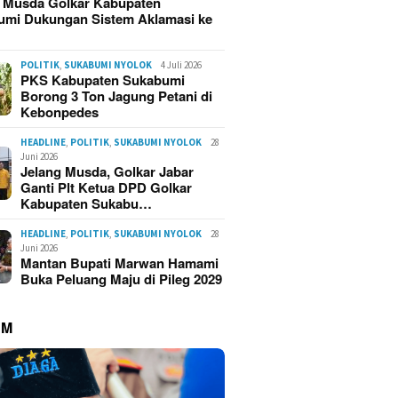
g Musda Golkar Kabupaten
umi Dukungan Sistem Aklamasi ke
POLITIK
,
SUKABUMI NYOLOK
4 Juli 2026
PKS Kabupaten Sukabumi
Borong 3 Ton Jagung Petani di
Kebonpedes
HEADLINE
,
POLITIK
,
SUKABUMI NYOLOK
28
Juni 2026
Jelang Musda, Golkar Jabar
Ganti Plt Ketua DPD Golkar
Kabupaten Sukabu…
HEADLINE
,
POLITIK
,
SUKABUMI NYOLOK
28
Juni 2026
Mantan Bupati Marwan Hamami
Buka Peluang Maju di Pileg 2029
UM