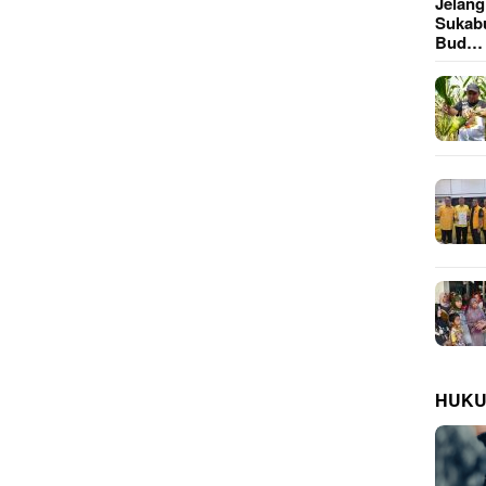
Jelan
Sukab
Bud…
HUK