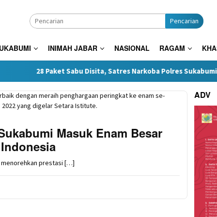
Pencarian
SUKABUMI
INIMAH JABAR
NASIONAL
RAGAM
KHA
ket Sabu Disita, Satres Narkoba Polres Sukabumi Tangkap Tiga P
ADV
a Sukabumi Masuk Enam Besar
 Indonesia
menorehkan prestasi […]