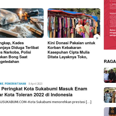
»
 Donasi Pakaian untuk
Donasi Pakaian Korban
Kebak
an Kebakaran
Kebakaran Ciptamulya
Cipta
puhan Cipta Mulia
Berserakan, Founder Desa
Hangu
ta Layaknya Toko,
Wisata Hanjeli Soroti Tata
Kerugi
RAG
Kelola Bantuan
INE
,
PEMERINTAHAN
Redaksi
8 April 2023
k Peringkat Kota Sukabumi Masuk Enam
r Kota Toleran 2022 di Indonesia
AUSUKABUMI.COM–Kota Sukabumi menorehkan prestasi […]