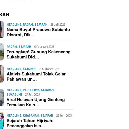
RAH
HEADLINE
,
RAGAM
,
SEJARAH
28 Juli 2026
Nama Buyut Prabowo Subianto
Disorot, Dik…
RAGAM
,
SEJARAH
6 Februari 2026
Terungkap! Gunung Kekenceng
Sukabumi Did…
HEADLINE
,
SEJARAH
28 Oktober 2025
Aktivis Sukabumi Tolak Gelar
Pahlawan un…
HEADLINE
,
PERISTIWA
,
SEJARAH
,
SUKABUMI
27 Juli 2025
Viral Nelayan Ujung Genteng
Temukan Koin…
HEADLINE
,
KHASANAH
,
SEJARAH
26 Juni 2025
Sejarah Tahun Hijriyah:
Penanggalan Isla…