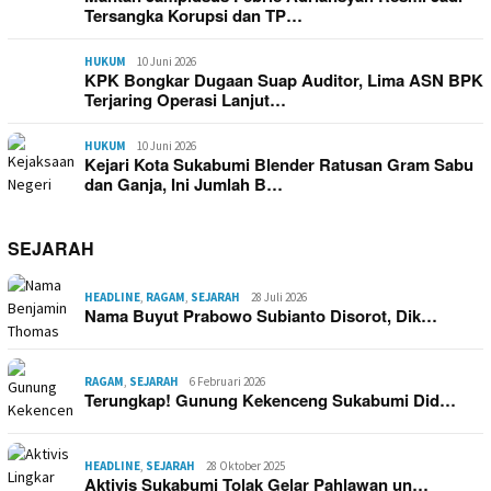
Tersangka Korupsi dan TP…
HUKUM
10 Juni 2026
KPK Bongkar Dugaan Suap Auditor, Lima ASN BPK
Terjaring Operasi Lanjut…
HUKUM
10 Juni 2026
Kejari Kota Sukabumi Blender Ratusan Gram Sabu
dan Ganja, Ini Jumlah B…
SEJARAH
HEADLINE
,
RAGAM
,
SEJARAH
28 Juli 2026
Nama Buyut Prabowo Subianto Disorot, Dik…
RAGAM
,
SEJARAH
6 Februari 2026
Terungkap! Gunung Kekenceng Sukabumi Did…
HEADLINE
,
SEJARAH
28 Oktober 2025
Aktivis Sukabumi Tolak Gelar Pahlawan un…