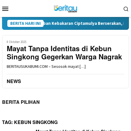
Loncat
Menu
ke
Mobile
konten
onasi Pakaian Korban Kebakaran Ciptamulya Berserakan, Founder 
BERITA HARI INI
8 Oktober 2025
Mayat Tanpa Identitas di Kebun
Singkong Gegerkan Warga Nagrak
BERITAUSUKABUMI.COM – Sesosok mayat […]
NEWS
BERITA PILIHAN
TAG:
KEBUN SINGKONG