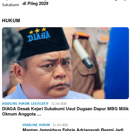
di Pileg 2029
HUKUM
HEADLINE
,
HUKUM
,
LEGISLATIF
11 Juli 2026
DIAGA Desak Kejari Sukabumi Usut Dugaan Dapur MBG Milik
Oknum Anggota …
HEADLINE
,
HUKUM
11 Juli 2026
Mantan Jampidsus Febrie Adriansyah Resmi Jadi