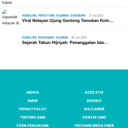
HEADLINE
,
PERISTIWA
,
SEJARAH
,
SUKABUMI
27 Juli 2025
Viral Nelayan Ujung Genteng Temukan Koin…
HEADLINE
,
KHASANAH
,
SEJARAH
26 Juni 2025
Sejarah Tahun Hijriyah: Penanggalan Isla…
INDEKS
KODE ETIK
KARIR
REDAKSI
PRIVACY POLICY
DISCLAIMER
TENTANG KAMI
KONTAK KAMI
FORM PENGADUAN
PEDOMAN MEDIA SIBER