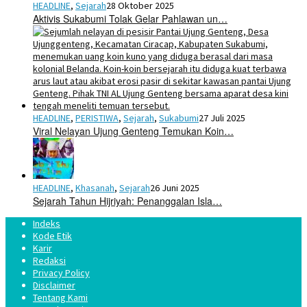
HEADLINE
,
Sejarah
28 Oktober 2025
Aktivis Sukabumi Tolak Gelar Pahlawan un…
HEADLINE
,
PERISTIWA
,
Sejarah
,
Sukabumi
27 Juli 2025
Viral Nelayan Ujung Genteng Temukan Koin…
HEADLINE
,
Khasanah
,
Sejarah
26 Juni 2025
Sejarah Tahun Hijriyah: Penanggalan Isla…
Indeks
Kode Etik
Karir
Redaksi
Privacy Policy
Disclaimer
Tentang Kami