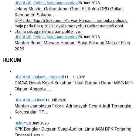
HEADLINE
,
Politik
,
Sukabumi Nyolok
28 Juni 2026
Jelang Musda, Golkar Jabar Ganti Plt Ketua DPD Golkar
Kabupaten Sukabu…
HEADLINE
,
Politik
,
Sukabumi Nyolok
28 Juni 2026
Mantan Bupati Marwan Hamami Buka Peluang Maju di Pileg
2029
HUKUM
HEADLINE
,
Hukum
,
Legislatif
11 Juli 2026
DIAGA Desak Kejari Sukabumi Usut Dugaan Dapur MBG Milik
Oknum Anggota …
HEADLINE
,
Hukum
11 Juli 2026
Mantan Jampidsus Febrie Adriansyah Resmi Jadi Tersangka
Korupsi dan TP…
Hukum
10 Juni 2026
KPK Bongkar Dugaan Suap Auditor, Lima ASN BPK Terjaring
Operasi Lanjut…