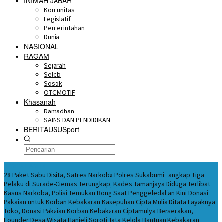
INIMAH JABAR
Komunitas
Legislatif
Pemerintahan
Dunia
NASIONAL
RAGAM
Sejarah
Seleb
Sosok
OTOMOTIF
Khasanah
Ramadhan
SAINS DAN PENDIDIKAN
BERITAUSUSport
BERITA HARI INI
28 Paket Sabu Disita, Satres Narkoba Polres Sukabumi Tangkap Tiga
Pelaku di Surade-Ciemas
Terungkap, Kades Tamanjaya Diduga Terlibat
Kasus Narkoba, Polisi Temukan Bong Saat Penggeledahan
Kini Donasi
Pakaian untuk Korban Kebakaran Kasepuhan Cipta Mulia Ditata Layaknya
Toko,
Donasi Pakaian Korban Kebakaran Ciptamulya Berserakan,
Founder Desa Wisata Hanjeli Soroti Tata Kelola Bantuan
Kebakaran