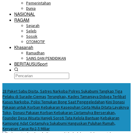
Pemerintahan
Dunia
NASIONAL
RAGAM
Sejarah
Seleb
Sosok
OTOMOTIF
Khasanah
Ramadhan
SAINS DAN PENDIDIKAN
BERITAUSUSport
BERITA HARI INI
28 Paket Sabu Disita, Satres Narkoba Polres Sukabumi Tangkap Tiga
Pelaku di Surade-Ciemas
Terungkap, Kades Tamanjaya Diduga Terlibat
Kasus Narkoba, Polisi Temukan Bong Saat Penggeledahan
Kini Donasi
Pakaian untuk Korban Kebakaran Kasepuhan Cipta Mulia Ditata Layaknya
Toko,
Donasi Pakaian Korban Kebakaran Ciptamulya Berserakan,
Founder Desa Wisata Hanjeli Soroti Tata Kelola Bantuan
Kebakaran
Kampung Adat Ciptamulya Sukabumi Hanguskan Puluhan Rumah,
Kerugian Capai Rp2,5 Miliar