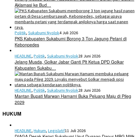
Aklamasi ke Bud…
Politik
,
Sukabumi Nyolok
4 Juli 2026
PKS Kabupaten Sukabumi Borong 3 Ton Jagung Petani di
Kebonpedes
HEADLINE
,
Politik
,
Sukabumi Nyolok
28 Juni 2026
Jelang Musda, Golkar Jabar Ganti Plt Ketua DPD Golkar
Kabupaten Sukabu…
HEADLINE
,
Politik
,
Sukabumi Nyolok
28 Juni 2026
Mantan Bupati Marwan Hamami Buka Peluang Maju di Pileg
2029
HUKUM
HEADLINE
,
Hukum
,
Legislatif
11 Juli 2026
DIAGA Desak Kejari Sukabumi Usut Dugaan Dapur MBG Milik