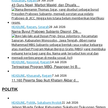
Khasanah
,
Ragam
28 Juli 2026
43 Guru Ngaji, Marbot Masjid, dan Dhuafa…
HEADLINE
,
Ragam
,
Sejarah
28 Juli 2026
Nama Buyut Prabowo Subianto Disorot, Dik…
HEADLINE
,
Nasional
,
Ragam
14 Juli 2026
Terinspirasi Program MBG, Pasangan Ini B…
HEADLINE
,
Khasanah
,
Ragam
7 Juli 2026
11.160 Peserta Siap Ikuti Khatam Akbar d…
POLITIK
HEADLINE
,
Politik
,
Sukabumi Nyolok
21 Juli 2026
Jelang Musda Golkar Kabupaten Sukabumi Dukungan Sistem