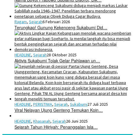
Ragam
,
Sejarah
6 Februari 2026
Terungkap! Gunung Kekenceng Sukabumi Did…
HEADLINE
,
Sejarah
28 Oktober 2025
Aktivis Sukabumi Tolak Gelar Pahlawan un…
HEADLINE
,
PERISTIWA
,
Sejarah
,
Sukabumi
27 Juli 2025
Viral Nelayan Ujung Genteng Temukan Koin…
HEADLINE
,
Khasanah
,
Sejarah
26 Juni 2025
Sejarah Tahun Hijriyah: Penanggalan Isla…