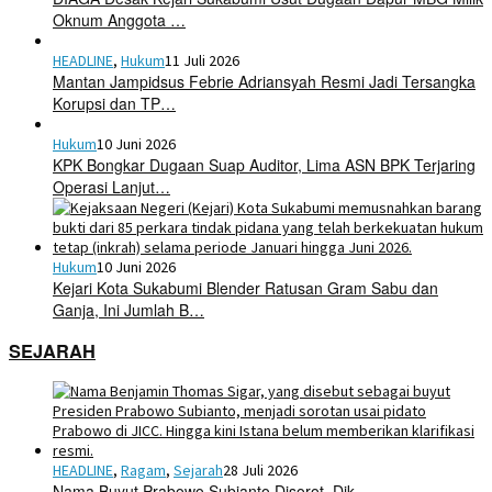
Oknum Anggota …
HEADLINE
,
Hukum
11 Juli 2026
Mantan Jampidsus Febrie Adriansyah Resmi Jadi Tersangka
Korupsi dan TP…
Hukum
10 Juni 2026
KPK Bongkar Dugaan Suap Auditor, Lima ASN BPK Terjaring
Operasi Lanjut…
Hukum
10 Juni 2026
Kejari Kota Sukabumi Blender Ratusan Gram Sabu dan
Ganja, Ini Jumlah B…
SEJARAH
HEADLINE
,
Ragam
,
Sejarah
28 Juli 2026
Nama Buyut Prabowo Subianto Disorot, Dik…