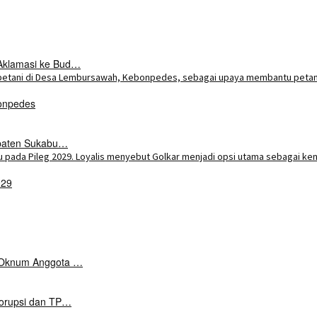
Aklamasi ke Bud…
onpedes
upaten Sukabu…
029
k Oknum Anggota …
Korupsi dan TP…