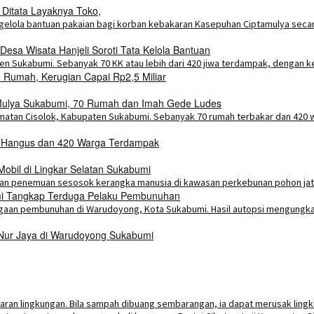
 Ditata Layaknya Toko,
esa Wisata Hanjeli Soroti Tata Kelola Bantuan
Rumah, Kerugian Capai Rp2,5 Miliar
a Mulya Sukabumi, 70 Rumah dan Imah Gede Ludes
h Hangus dan 420 Warga Terdampak
bil di Lingkar Selatan Sukabumi
umi Tangkap Terduga Pelaku Pembunuhan
 Nur Jaya di Warudoyong Sukabumi