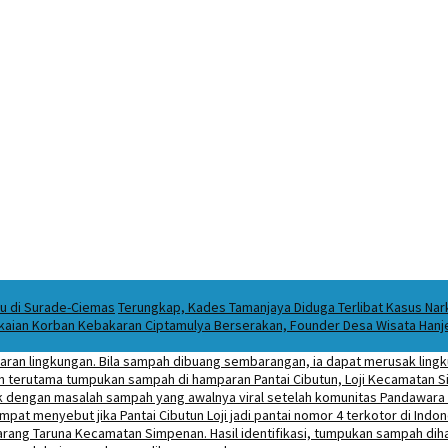
ku di Surade-Ciemas
Terungkap, Kades Tamanjaya Diduga Terlibat Kasus Na
kaian Korban Kebakaran Ciptamulya Berserakan, Founder Desa Wisata Hanjel