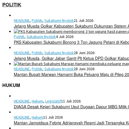
POLITIK
HEADLINE
,
Politik
,
Sukabumi Nyolok
21 Juli 2026
Jelang Musda Golkar Kabupaten Sukabumi Dukungan Sistem 
Politik
,
Sukabumi Nyolok
4 Juli 2026
PKS Kabupaten Sukabumi Borong 3 Ton Jagung Petani di Keb
HEADLINE
,
Politik
,
Sukabumi Nyolok
28 Juni 2026
Jelang Musda, Golkar Jabar Ganti Plt Ketua DPD Golkar Kab
HEADLINE
,
Politik
,
Sukabumi Nyolok
28 Juni 2026
Mantan Bupati Marwan Hamami Buka Peluang Maju di Pileg 2
HUKUM
HEADLINE
,
Hukum
,
Legislatif
11 Juli 2026
DIAGA Desak Kejari Sukabumi Usut Dugaan Dapur MBG Mili
HEADLINE
,
Hukum
11 Juli 2026
Mantan Jampidsus Febrie Adriansyah Resmi Jadi Tersangka 