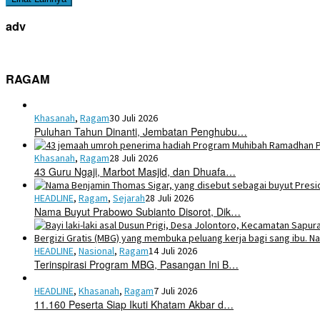
adv
RAGAM
Khasanah
,
Ragam
30 Juli 2026
Puluhan Tahun Dinanti, Jembatan Penghubu…
Khasanah
,
Ragam
28 Juli 2026
43 Guru Ngaji, Marbot Masjid, dan Dhuafa…
HEADLINE
,
Ragam
,
Sejarah
28 Juli 2026
Nama Buyut Prabowo Subianto Disorot, Dik…
HEADLINE
,
Nasional
,
Ragam
14 Juli 2026
Terinspirasi Program MBG, Pasangan Ini B…
HEADLINE
,
Khasanah
,
Ragam
7 Juli 2026
11.160 Peserta Siap Ikuti Khatam Akbar d…