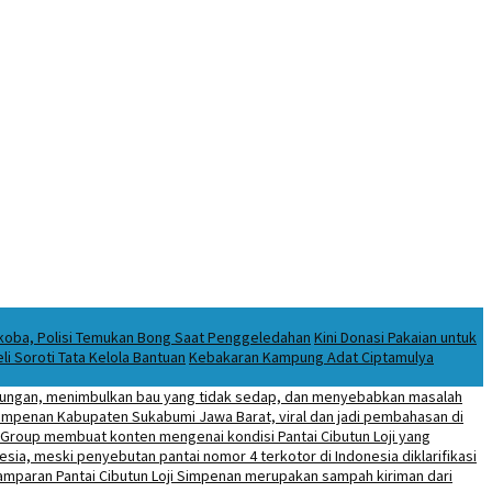
rkoba, Polisi Temukan Bong Saat Penggeledahan
Kini Donasi Pakaian untuk
i Soroti Tata Kelola Bantuan
Kebakaran Kampung Adat Ciptamulya