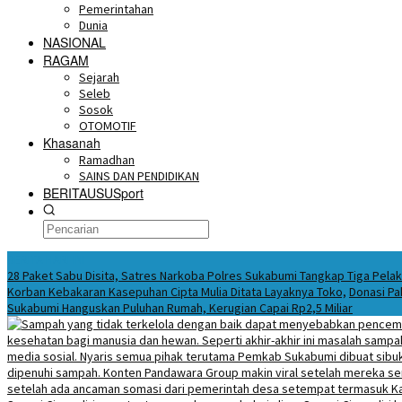
Pemerintahan
Dunia
NASIONAL
RAGAM
Sejarah
Seleb
Sosok
OTOMOTIF
Khasanah
Ramadhan
SAINS DAN PENDIDIKAN
BERITAUSUSport
BERITA HARI INI
28 Paket Sabu Disita, Satres Narkoba Polres Sukabumi Tangkap Tiga Pela
Korban Kebakaran Kasepuhan Cipta Mulia Ditata Layaknya Toko,
Donasi Pa
Sukabumi Hanguskan Puluhan Rumah, Kerugian Capai Rp2,5 Miliar