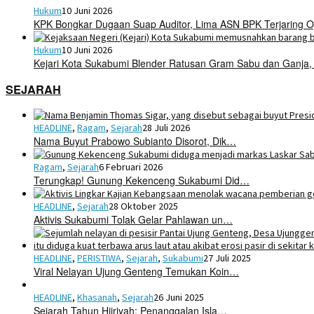
Hukum
10 Juni 2026
KPK Bongkar Dugaan Suap Auditor, Lima ASN BPK Terjaring O
Hukum
10 Juni 2026
Kejari Kota Sukabumi Blender Ratusan Gram Sabu dan Ganja,
SEJARAH
HEADLINE
,
Ragam
,
Sejarah
28 Juli 2026
Nama Buyut Prabowo Subianto Disorot, Dik…
Ragam
,
Sejarah
6 Februari 2026
Terungkap! Gunung Kekenceng Sukabumi Did…
HEADLINE
,
Sejarah
28 Oktober 2025
Aktivis Sukabumi Tolak Gelar Pahlawan un…
HEADLINE
,
PERISTIWA
,
Sejarah
,
Sukabumi
27 Juli 2025
Viral Nelayan Ujung Genteng Temukan Koin…
HEADLINE
,
Khasanah
,
Sejarah
26 Juni 2025
Sejarah Tahun Hijriyah: Penanggalan Isla…