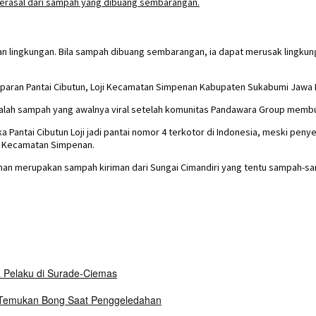
 lingkungan. Bila sampah dibuang sembarangan, ia dapat merusak lingku
paran Pantai Cibutun, Loji Kecamatan Simpenan Kabupaten Sukabumi Jawa Ba
ah sampah yang awalnya viral setelah komunitas Pandawara Group membuat
antai Cibutun Loji jadi pantai nomor 4 terkotor di Indonesia, meski penyeb
a Kecamatan Simpenan.
enan merupakan sampah kiriman dari Sungai Cimandiri yang tentu sampah-sam
a Pelaku di Surade-Ciemas
i Temukan Bong Saat Penggeledahan