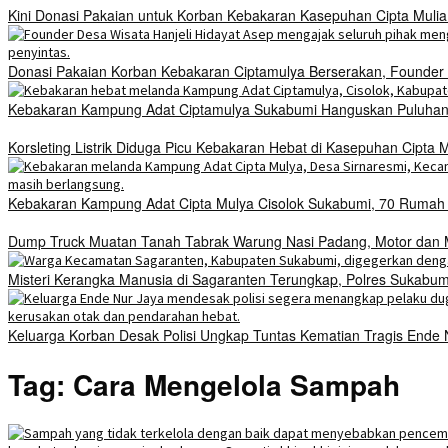
Kini Donasi Pakaian untuk Korban Kebakaran Kasepuhan Cipta Mulia
Donasi Pakaian Korban Kebakaran Ciptamulya Berserakan, Founder D
Kebakaran Kampung Adat Ciptamulya Sukabumi Hanguskan Puluhan 
Korsleting Listrik Diduga Picu Kebakaran Hebat di Kasepuhan Cipt
Kebakaran Kampung Adat Cipta Mulya Cisolok Sukabumi, 70 Ruma
Dump Truck Muatan Tanah Tabrak Warung Nasi Padang, Motor dan Mo
Misteri Kerangka Manusia di Sagaranten Terungkap, Polres Sukab
Keluarga Korban Desak Polisi Ungkap Tuntas Kematian Tragis Ende
Tag:
Cara Mengelola Sampah