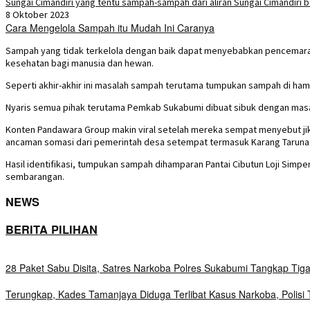
8 Oktober 2023
Cara Mengelola Sampah itu Mudah Ini Caranya
Sampah yang tidak terkelola dengan baik dapat menyebabkan pencemaran
kesehatan bagi manusia dan hewan.
Seperti akhir-akhir ini masalah sampah terutama tumpukan sampah di ham
Nyaris semua pihak terutama Pemkab Sukabumi dibuat sibuk dengan masal
Konten Pandawara Group makin viral setelah mereka sempat menyebut jika P
ancaman somasi dari pemerintah desa setempat termasuk Karang Tarun
Hasil identifikasi, tumpukan sampah dihamparan Pantai Cibutun Loji Simp
sembarangan.
NEWS
BERITA PILIHAN
28 Paket Sabu Disita, Satres Narkoba Polres Sukabumi Tangkap Tig
Terungkap, Kades Tamanjaya Diduga Terlibat Kasus Narkoba, Polis