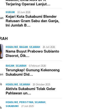
Terjaring Operasi Lanjut…
HUKUM
10 Juni 2026
Kejari Kota Sukabumi Blender
Ratusan Gram Sabu dan Ganja,
Ini Jumlah B…
RAH
HEADLINE
,
RAGAM
,
SEJARAH
28 Juli 2026
Nama Buyut Prabowo Subianto
Disorot, Dik…
RAGAM
,
SEJARAH
6 Februari 2026
Terungkap! Gunung Kekenceng
Sukabumi Did…
HEADLINE
,
SEJARAH
28 Oktober 2025
Aktivis Sukabumi Tolak Gelar
Pahlawan un…
HEADLINE
,
PERISTIWA
,
SEJARAH
,
SUKABUMI
27 Juli 2025