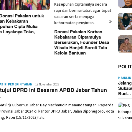
 Donasi Pakaian untuk
»
an Kebakaran
Kebak
puhan Cipta Mulia
Cipta
ta Layaknya Toko,
Donasi Pakaian Korban
Hangu
Kebakaran Ciptamulya
Kerugi
Berserakan, Founder Desa
Wisata Hanjeli Soroti Tata
Kelola Bantuan
POLIT
HEADLIN
Jelan
ATIF
,
PEMERINTAHAN
Redaksi
19 November 2023
Sukab
tujui DPRD Ini Besaran APBD Jabar Tahun
Bud…
4
bat (Pj) Gubernur Jabar Bey Machmudin menandatangani Raperda
rovinsi Jabar 2024 di kantor DPRD Jabar, Jalan Diponegoro, Kota
g, Rabu (15/11/2023) lalu.