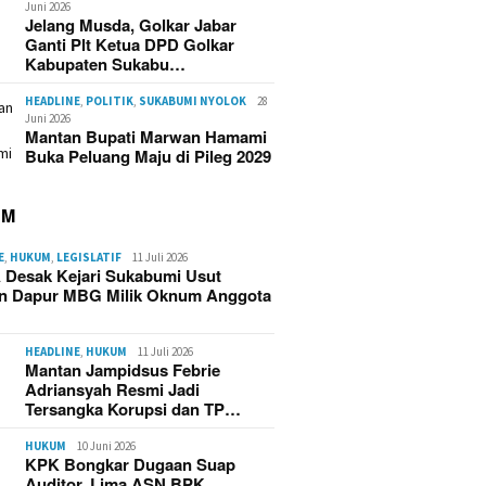
Juni 2026
Jelang Musda, Golkar Jabar
Ganti Plt Ketua DPD Golkar
Kabupaten Sukabu…
HEADLINE
,
POLITIK
,
SUKABUMI NYOLOK
28
Juni 2026
Mantan Bupati Marwan Hamami
Buka Peluang Maju di Pileg 2029
UM
E
,
HUKUM
,
LEGISLATIF
11 Juli 2026
 Desak Kejari Sukabumi Usut
n Dapur MBG Milik Oknum Anggota
HEADLINE
,
HUKUM
11 Juli 2026
Mantan Jampidsus Febrie
Adriansyah Resmi Jadi
Tersangka Korupsi dan TP…
HUKUM
10 Juni 2026
KPK Bongkar Dugaan Suap
Auditor, Lima ASN BPK