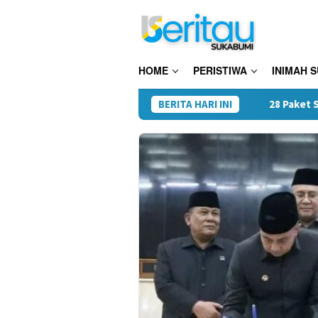
Loncat
ke
konten
HOME
PERISTIWA
INIMAH 
BERITA HARI INI
28 Paket Sabu Disita, Sat