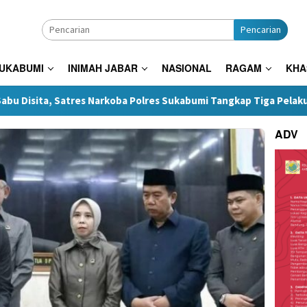
Pencarian
SUKABUMI
INIMAH JABAR
NASIONAL
RAGAM
KHA
res Narkoba Polres Sukabumi Tangkap Tiga Pelaku di Surade-Ciem
ADV