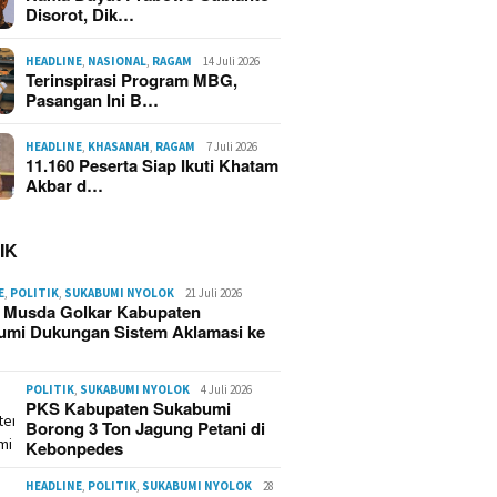
Imah Gede Ludes
Disorot, Dik…
HEADLINE
,
NASIONAL
,
RAGAM
14 Juli 2026
Terinspirasi Program MBG,
aran Kampung Adat
Pasangan Ini B…
mulya Sukabumi
Kebaka
skan Puluhan Rumah,
Cipta M
HEADLINE
,
KHASANAH
,
RAGAM
7 Juli 2026
an Capai Rp2,5 Miliar
Sukabu
11.160 Peserta Siap Ikuti Khatam
Hangus 
Akbar d…
Terdam
IK
E
,
POLITIK
,
SUKABUMI NYOLOK
21 Juli 2026
g Musda Golkar Kabupaten
umi Dukungan Sistem Aklamasi ke
POLITIK
,
SUKABUMI NYOLOK
4 Juli 2026
PKS Kabupaten Sukabumi
Borong 3 Ton Jagung Petani di
Kebonpedes
HEADLINE
,
POLITIK
,
SUKABUMI NYOLOK
28