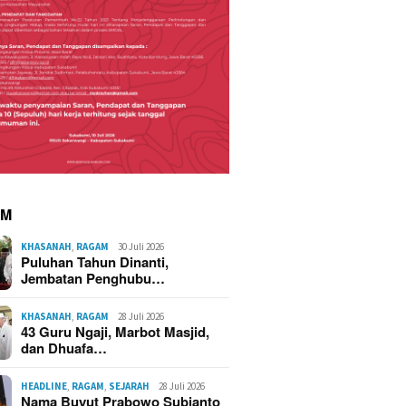
AM
KHASANAH
,
RAGAM
30 Juli 2026
Puluhan Tahun Dinanti,
Jembatan Penghubu…
KHASANAH
,
RAGAM
28 Juli 2026
43 Guru Ngaji, Marbot Masjid,
dan Dhuafa…
Korsleting Listrik Diduga
Picu Kebakaran Hebat di
Kasepuhan Cipta Mulya
HEADLINE
,
RAGAM
,
SEJARAH
28 Juli 2026
Sukabumi, 70 Rumah dan
Nama Buyut Prabowo Subianto