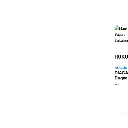
HUK
HEADLIN
DIAGA
Dugaa
…