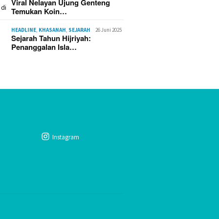
Viral Nelayan Ujung Genteng
Temukan Koin…
HEADLINE
,
KHASANAH
,
SEJARAH
26 Juni 2025
Sejarah Tahun Hijriyah:
Penanggalan Isla…
Instagram