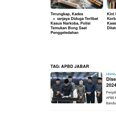
Paket Sabu Disita, Satres
Terungkap, Kades
Kini
«
rkoba Polres Sukabumi
Tamanjaya Diduga Terlibat
Korb
gkap Tiga Pelaku di
Kasus Narkoba, Polisi
Kase
rade-Ciemas
Temukan Bong Saat
Dita
Penggeledahan
TAG:
APBD JABAR
LEGISL
Dise
202
Penja
APBD P
Bandun