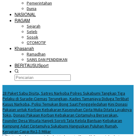
Pemerintahan
Dunia
NASIONAL
RAGAM
Sejarah
Seleb
Sosok
OTOMOTIF
Khasanah
Ramadhan
SAINS DAN PENDIDIKAN
BERITAUSUSport
BERITA HARI INI
28 Paket Sabu Disita, Satres Narkoba Polres Sukabumi Tangkap Tiga
Pelaku di Surade-Ciemas
Terungkap, Kades Tamanjaya Diduga Terlibat
Kasus Narkoba, Polisi Temukan Bong Saat Penggeledahan
Kini Donasi
Pakaian untuk Korban Kebakaran Kasepuhan Cipta Mulia Ditata Layaknya
Toko,
Donasi Pakaian Korban Kebakaran Ciptamulya Berserakan,
Founder Desa Wisata Hanjeli Soroti Tata Kelola Bantuan
Kebakaran
Kampung Adat Ciptamulya Sukabumi Hanguskan Puluhan Rumah,
Kerugian Capai Rp2,5 Miliar