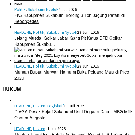
Politik
,
Sukabumi Nyolok
4 Juli 2026
PKS Kabupaten Sukabumi Borong 3 Ton Jagung Petani di
Kebonpedes
HEADLINE
,
Politik
,
Sukabumi Nyolok
28 Juni 2026
Jelang Musda, Golkar Jabar Ganti Plt Ketua DPD Golkar
Kabupaten Sukabu…
HEADLINE
,
Politik
,
Sukabumi Nyolok
28 Juni 2026
Mantan Bupati Marwan Hamami Buka Peluang Maju di Pileg
2029
HUKUM
HEADLINE
,
Hukum
,
Legislatif
11 Juli 2026
DIAGA Desak Kejari Sukabumi Usut Dugaan Dapur MBG Milik
Oknum Anggota …
HEADLINE
,
Hukum
11 Juli 2026
Mantan Jampidsus Febrie Adriansyah Resmi Jadi Tersangka