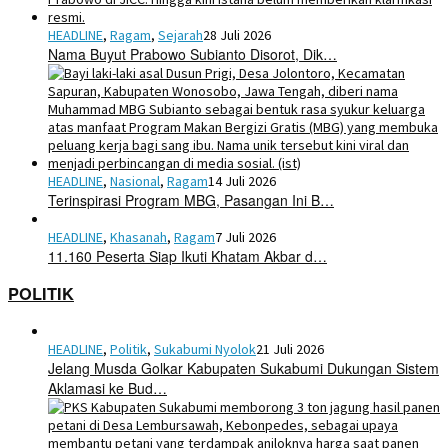
HEADLINE
,
Ragam
,
Sejarah
28 Juli 2026
Nama Buyut Prabowo Subianto Disorot, Dik…
HEADLINE
,
Nasional
,
Ragam
14 Juli 2026
Terinspirasi Program MBG, Pasangan Ini B…
HEADLINE
,
Khasanah
,
Ragam
7 Juli 2026
11.160 Peserta Siap Ikuti Khatam Akbar d…
POLITIK
HEADLINE
,
Politik
,
Sukabumi Nyolok
21 Juli 2026
Jelang Musda Golkar Kabupaten Sukabumi Dukungan Sistem
Aklamasi ke Bud…