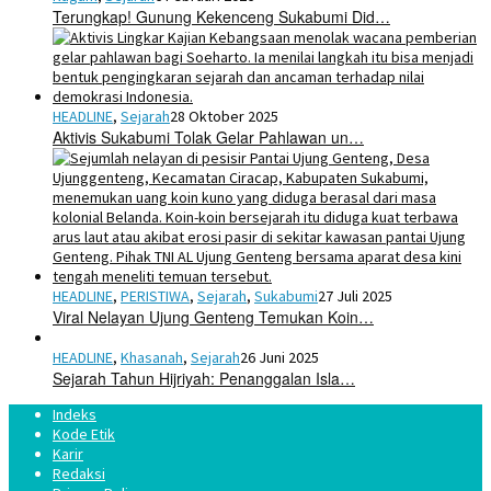
Terungkap! Gunung Kekenceng Sukabumi Did…
HEADLINE
,
Sejarah
28 Oktober 2025
Aktivis Sukabumi Tolak Gelar Pahlawan un…
HEADLINE
,
PERISTIWA
,
Sejarah
,
Sukabumi
27 Juli 2025
Viral Nelayan Ujung Genteng Temukan Koin…
HEADLINE
,
Khasanah
,
Sejarah
26 Juni 2025
Sejarah Tahun Hijriyah: Penanggalan Isla…
Indeks
Kode Etik
Karir
Redaksi