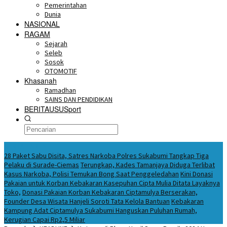
Pemerintahan
Dunia
NASIONAL
RAGAM
Sejarah
Seleb
Sosok
OTOMOTIF
Khasanah
Ramadhan
SAINS DAN PENDIDIKAN
BERITAUSUSport
BERITA HARI INI
28 Paket Sabu Disita, Satres Narkoba Polres Sukabumi Tangkap Tiga
Pelaku di Surade-Ciemas
Terungkap, Kades Tamanjaya Diduga Terlibat
Kasus Narkoba, Polisi Temukan Bong Saat Penggeledahan
Kini Donasi
Pakaian untuk Korban Kebakaran Kasepuhan Cipta Mulia Ditata Layaknya
Toko,
Donasi Pakaian Korban Kebakaran Ciptamulya Berserakan,
Founder Desa Wisata Hanjeli Soroti Tata Kelola Bantuan
Kebakaran
Kampung Adat Ciptamulya Sukabumi Hanguskan Puluhan Rumah,
Kerugian Capai Rp2,5 Miliar