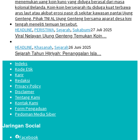
HEADLINE
,
PERISTIWA
,
Sejarah
,
Sukabumi
27 Juli 2025
Viral Nelayan Ujung Genteng Temukan Koin…
HEADLINE
,
Khasanah
,
Sejarah
26 Juni 2025
Sejarah Tahun Hijriyah: Penanggalan Isla…
Indeks
Kode Etik
Karir
Redaksi
Privacy Policy
Disclaimer
Tentang Kami
Kontak Kami
Form Pengaduan
Pedoman Media Siber
Jaringan Social
Facebook