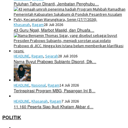
Puluhan Tahun Dinanti, Jembatan Penghubu…
Khasanah
,
Ragam
28 Juli 2026
43 Guru Ngaji, Marbot Masjid, dan Dhuafa…
HEADLINE
,
Ragam
,
Sejarah
28 Juli 2026
Nama Buyut Prabowo Subianto Disorot, Dik…
HEADLINE
,
Nasional
,
Ragam
14 Juli 2026
Terinspirasi Program MBG, Pasangan Ini B…
HEADLINE
,
Khasanah
,
Ragam
7 Juli 2026
11.160 Peserta Siap Ikuti Khatam Akbar d…
POLITIK