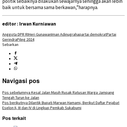
politik sebaiknya dilakukan sewajarnya sehingga akan lebih
baik untuk bersama sama berkawan,”harapnya.
editor : Irwan Kurniawan
Anggota DPR RI
Heri Gunawan
Iman Adinugraha
partai demokrat
Partai
Gerindra
Pileg 2024
Sebarkan
Navigasi pos
Pos sebelumnya
Kesal Jalan Masih Rusak Ratusan Warga Jampang
Tengah Turun ke Jalan
Pos berikutnya
Dilantik Bupati Marwan Hamami, Berikut Daftar Pejabat
Eselon II, III dan IV di Lingkup Pemkab Sukabumi
Pos terkait