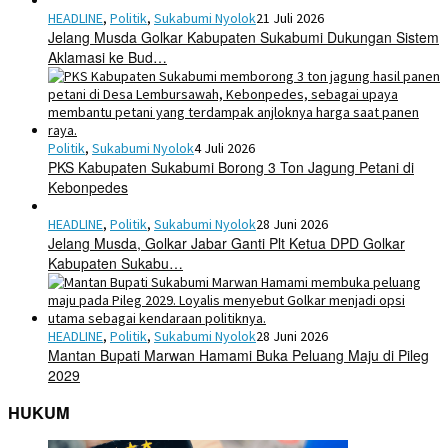
HEADLINE
,
Politik
,
Sukabumi Nyolok
21 Juli 2026
Jelang Musda Golkar Kabupaten Sukabumi Dukungan Sistem
Aklamasi ke Bud…
Politik
,
Sukabumi Nyolok
4 Juli 2026
PKS Kabupaten Sukabumi Borong 3 Ton Jagung Petani di
Kebonpedes
HEADLINE
,
Politik
,
Sukabumi Nyolok
28 Juni 2026
Jelang Musda, Golkar Jabar Ganti Plt Ketua DPD Golkar
Kabupaten Sukabu…
HEADLINE
,
Politik
,
Sukabumi Nyolok
28 Juni 2026
Mantan Bupati Marwan Hamami Buka Peluang Maju di Pileg
2029
HUKUM