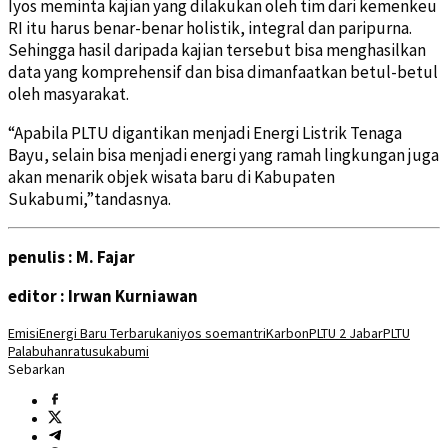
Iyos meminta kajian yang dilakukan oleh tim dari kemenkeu
RI itu harus benar-benar holistik, integral dan paripurna.
Sehingga hasil daripada kajian tersebut bisa menghasilkan
data yang komprehensif dan bisa dimanfaatkan betul-betul
oleh masyarakat.
“Apabila PLTU digantikan menjadi Energi Listrik Tenaga
Bayu, selain bisa menjadi energi yang ramah lingkungan juga
akan menarik objek wisata baru di Kabupaten
Sukabumi,”tandasnya.
penulis : M. Fajar
editor : Irwan Kurniawan
Emisi
Energi Baru Terbarukan
iyos soemantri
Karbon
PLTU 2 Jabar
PLTU
Palabuhanratu
sukabumi
Sebarkan