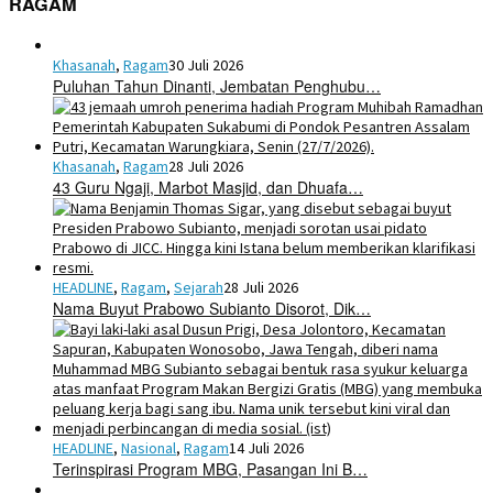
RAGAM
Khasanah
,
Ragam
30 Juli 2026
Puluhan Tahun Dinanti, Jembatan Penghubu…
Khasanah
,
Ragam
28 Juli 2026
43 Guru Ngaji, Marbot Masjid, dan Dhuafa…
HEADLINE
,
Ragam
,
Sejarah
28 Juli 2026
Nama Buyut Prabowo Subianto Disorot, Dik…
HEADLINE
,
Nasional
,
Ragam
14 Juli 2026
Terinspirasi Program MBG, Pasangan Ini B…