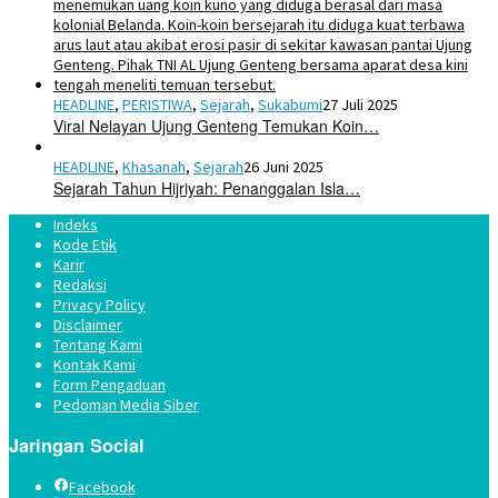
HEADLINE
,
PERISTIWA
,
Sejarah
,
Sukabumi
27 Juli 2025
Viral Nelayan Ujung Genteng Temukan Koin…
HEADLINE
,
Khasanah
,
Sejarah
26 Juni 2025
Sejarah Tahun Hijriyah: Penanggalan Isla…
Indeks
Kode Etik
Karir
Redaksi
Privacy Policy
Disclaimer
Tentang Kami
Kontak Kami
Form Pengaduan
Pedoman Media Siber
Jaringan Social
Facebook