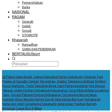
Pemerintahan
Dunia
NASIONAL
RAGAM
Sejarah
Seleb
Sosok
OTOMOTIF
Khasanah
Ramadhan
SAINS DAN PENDIDIKAN
BERITAUSUSport
BERITA HARI INI
28 Paket Sabu Disita, Satres Narkoba Polres Sukabumi Tangkap Tiga
Pelaku di Surade-Ciemas
Terungkap, Kades Tamanjaya Diduga Terlibat
Kasus Narkoba, Polisi Temukan Bong Saat Penggeledahan
Kini Donasi
Pakaian untuk Korban Kebakaran Kasepuhan Cipta Mulia Ditata Layaknya
Toko,
Donasi Pakaian Korban Kebakaran Ciptamulya Berserakan,
Founder Desa Wisata Hanjeli Soroti Tata Kelola Bantuan
Kebakaran
Kampung Adat Ciptamulya Sukabumi Hanguskan Puluhan Rumah,
Kerugian Capai Rp2,5 Miliar