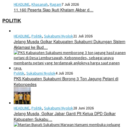
HEADLINE
,
Khasanah
,
Ragam
7 Juli 2026
11.160 Peserta Siap Ikuti Khatam Akbar d…
POLITIK
HEADLINE
,
Politik
,
Sukabumi Nyolok
21 Juli 2026
Jelang Musda Golkar Kabupaten Sukabumi Dukungan Sistem
Aklamasi ke Bud…
Politik
,
Sukabumi Nyolok
4 Juli 2026
PKS Kabupaten Sukabumi Borong 3 Ton Jagung Petani di
Kebonpedes
HEADLINE
,
Politik
,
Sukabumi Nyolok
28 Juni 2026
Jelang Musda, Golkar Jabar Ganti Plt Ketua DPD Golkar
Kabupaten Sukabu…