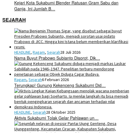
Kejari Kota Sukabumi Blender Ratusan Gram Sabu dan
Ganja, Ini Jumlah B…
SEJARAH
HEADLINE
,
Ragam
,
Sejarah
28 Juli 2026
Nama Buyut Prabowo Subianto Disorot, Dik…
Ragam
,
Sejarah
6 Februari 2026
Terungkap! Gunung Kekenceng Sukabumi Did…
HEADLINE
,
Sejarah
28 Oktober 2025
Aktivis Sukabumi Tolak Gelar Pahlawan un…