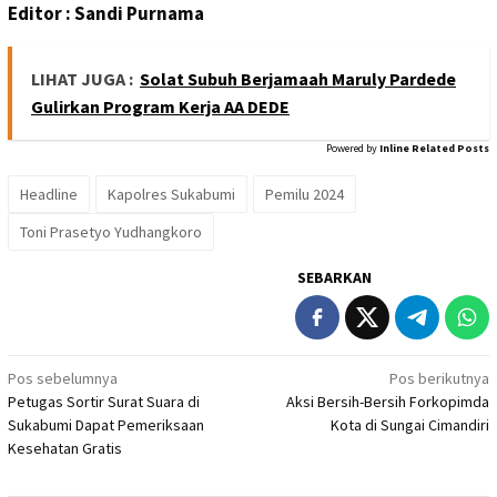
Editor : Sandi Purnama
LIHAT JUGA :
Solat Subuh Berjamaah Maruly Pardede
Gulirkan Program Kerja AA DEDE
Powered by
Inline Related Posts
Headline
Kapolres Sukabumi
Pemilu 2024
Toni Prasetyo Yudhangkoro
SEBARKAN
Navigasi
Pos sebelumnya
Pos berikutnya
Petugas Sortir Surat Suara di
Aksi Bersih-Bersih Forkopimda
pos
Sukabumi Dapat Pemeriksaan
Kota di Sungai Cimandiri
Kesehatan Gratis