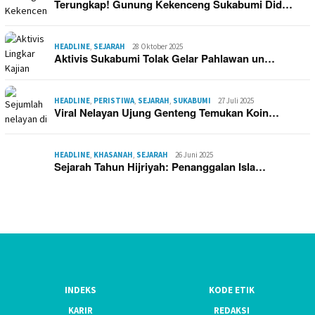
Terungkap! Gunung Kekenceng Sukabumi Did…
HEADLINE
,
SEJARAH
28 Oktober 2025
Aktivis Sukabumi Tolak Gelar Pahlawan un…
HEADLINE
,
PERISTIWA
,
SEJARAH
,
SUKABUMI
27 Juli 2025
Viral Nelayan Ujung Genteng Temukan Koin…
HEADLINE
,
KHASANAH
,
SEJARAH
26 Juni 2025
Sejarah Tahun Hijriyah: Penanggalan Isla…
INDEKS
KODE ETIK
KARIR
REDAKSI