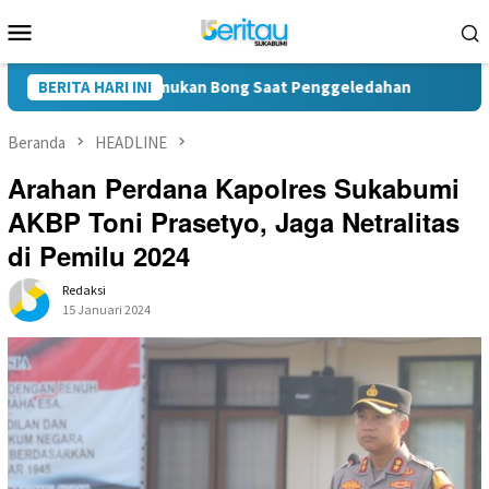
Loncat
Menu
ke
Mobile
konten
, Polisi Temukan Bong Saat Penggeledahan
BERITA HARI INI
Kini Donasi 
Beranda
HEADLINE
Arahan Perdana Kapolres Sukabumi
AKBP Toni Prasetyo, Jaga Netralitas
di Pemilu 2024
Redaksi
15 Januari 2024