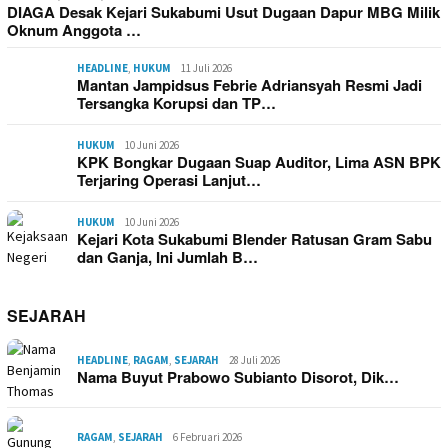
DIAGA Desak Kejari Sukabumi Usut Dugaan Dapur MBG Milik
Oknum Anggota …
HEADLINE
,
HUKUM
11 Juli 2026
Mantan Jampidsus Febrie Adriansyah Resmi Jadi
Tersangka Korupsi dan TP…
HUKUM
10 Juni 2026
KPK Bongkar Dugaan Suap Auditor, Lima ASN BPK
Terjaring Operasi Lanjut…
HUKUM
10 Juni 2026
Kejari Kota Sukabumi Blender Ratusan Gram Sabu
dan Ganja, Ini Jumlah B…
SEJARAH
HEADLINE
,
RAGAM
,
SEJARAH
28 Juli 2026
Nama Buyut Prabowo Subianto Disorot, Dik…
RAGAM
,
SEJARAH
6 Februari 2026