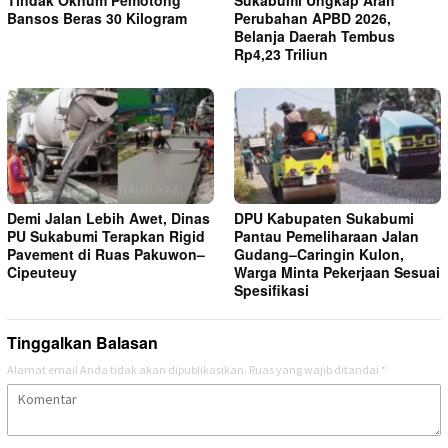
Bansos Beras 30 Kilogram
Perubahan APBD 2026,
Belanja Daerah Tembus
Rp4,23 Triliun
Demi Jalan Lebih Awet, Dinas
DPU Kabupaten Sukabumi
PU Sukabumi Terapkan Rigid
Pantau Pemeliharaan Jalan
Pavement di Ruas Pakuwon–
Gudang–Caringin Kulon,
Cipeuteuy
Warga Minta Pekerjaan Sesuai
Spesifikasi
Tinggalkan Balasan
Alamat email Anda tidak akan dipublikasikan.
Ruas yang wajib ditandai
*