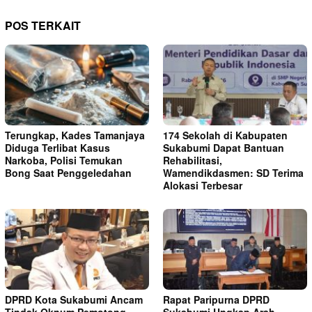
POS TERKAIT
Terungkap, Kades Tamanjaya
174 Sekolah di Kabupaten
Diduga Terlibat Kasus
Sukabumi Dapat Bantuan
Narkoba, Polisi Temukan
Rehabilitasi,
Bong Saat Penggeledahan
Wamendikdasmen: SD Terima
Alokasi Terbesar
DPRD Kota Sukabumi Ancam
Rapat Paripurna DPRD
Tindak Oknum Pemotong
Sukabumi Ungkap Arah