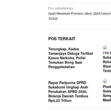
Navigasi
Pos sebelumnya
Upah Minumum Provinsi Jabar 2024 Cuma N
pos
70.825
POS TERKAIT
Terungkap, Kades
174 
Tamanjaya Diduga Terlibat
Suka
Kasus Narkoba, Polisi
Rehab
Temukan Bong Saat
Wam
Penggeledahan
Teri
Rapat Paripurna DPRD
Pisa
Sukabumi Ungkap Arah
Suka
Perubahan APBD 2026,
Sam
Belanja Daerah Tembus
Maa
Rp4,23 Triliun