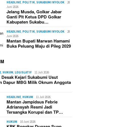
HEADLINE
,
POLITIK
,
SUKABUMI NYOLOK
28
Juni 2026
Jelang Musda, Golkar Jabar
Ganti Plt Ketua DPD Golkar
Kabupaten Sukabu…
HEADLINE
,
POLITIK
,
SUKABUMI NYOLOK
28
Juni 2026
Mantan Bupati Marwan Hamami
Buka Peluang Maju di Pileg 2029
UM
E
,
HUKUM
,
LEGISLATIF
11 Juli 2026
 Desak Kejari Sukabumi Usut
n Dapur MBG Milik Oknum Anggota
HEADLINE
,
HUKUM
11 Juli 2026
Mantan Jampidsus Febrie
Adriansyah Resmi Jadi
Tersangka Korupsi dan TP…
HUKUM
10 Juni 2026
KPK Bongkar Dugaan Suap