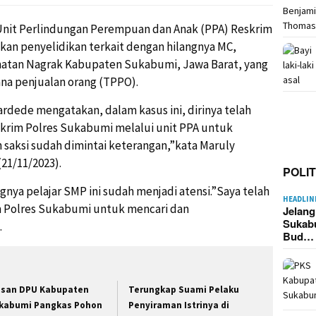
 Unit Perlindungan Perempuan dan Anak (PPA) Reskrim
kan penyelidikan terkait dengan hilangnya MC,
amatan Nagrak Kabupaten Sukabumi, Jawa Barat, yang
ana penjualan orang (TPPO).
dede mengatakan, dalam kasus ini, dirinya telah
skrim Polres Sukabumi melalui unit PPA untuk
saksi sudah dimintai keterangan,”kata Maruly
21/11/2023).
POLIT
nya pelajar SMP ini sudah menjadi atensi.”Saya telah
HEADLIN
m Polres Sukabumi untuk mencari dan
Jelan
Sukab
.
Bud…
asan DPU Kabupaten
Terungkap Suami Pelaku
kabumi Pangkas Pohon
Penyiraman Istrinya di