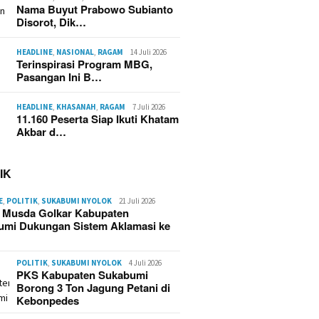
Nama Buyut Prabowo Subianto
Disorot, Dik…
HEADLINE
,
NASIONAL
,
RAGAM
14 Juli 2026
Terinspirasi Program MBG,
Pasangan Ini B…
HEADLINE
,
KHASANAH
,
RAGAM
7 Juli 2026
11.160 Peserta Siap Ikuti Khatam
Akbar d…
IK
E
,
POLITIK
,
SUKABUMI NYOLOK
21 Juli 2026
g Musda Golkar Kabupaten
umi Dukungan Sistem Aklamasi ke
POLITIK
,
SUKABUMI NYOLOK
4 Juli 2026
PKS Kabupaten Sukabumi
Borong 3 Ton Jagung Petani di
Kebonpedes