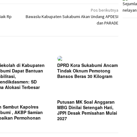
Pos berikutnya
aik Rp
Bawaslu Kabupaten Sukabumi Akan Undang APDESI
dan PARADE
Sekolah di Kabupaten
DPRD Kota Sukabumi Ancam
bumi Dapat Bantuan
Tindak Oknum Pemotong
ilitasi,
Bansos Beras 30 Kilogram
endikdasmen: SD
ma Alokasi Terbesar
Putusan MK Soal Anggaran
h Sambut Kapolres
MBG Dinilai Setengah Hati,
bumi , AKBP Samian
JPPI Desak Pemisahan Mulai
paikan Permohonan
2027
f