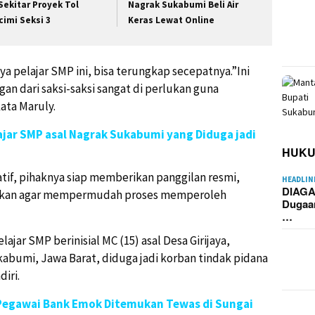
 Sekitar Proyek Tol
Nagrak Sukabumi Beli Air
cimi Seksi 3
Keras Lewat Online
ya pelajar SMP ini, bisa terungkap secepatnya.”Ini
an dari saksi-saksi sangat di perlukan guna
ata Maruly.
lajar SMP asal Nagrak Sukabumi yang Diduga jadi
HUK
atif, pihaknya siap memberikan panggilan resmi,
HEADLIN
DIAGA
aikkan agar mempermudah proses memperoleh
Dugaa
…
jar SMP berinisial MC (15) asal Desa Girijaya,
abumi, Jawa Barat, diduga jadi korban tindak pidana
iri.
Pegawai Bank Emok Ditemukan Tewas di Sungai