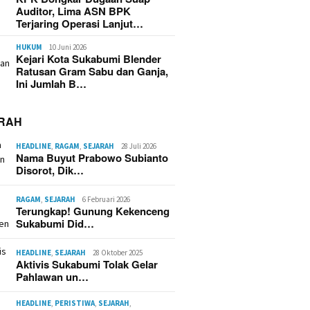
Auditor, Lima ASN BPK
Terjaring Operasi Lanjut…
HUKUM
10 Juni 2026
Kejari Kota Sukabumi Blender
Ratusan Gram Sabu dan Ganja,
Ini Jumlah B…
RAH
HEADLINE
,
RAGAM
,
SEJARAH
28 Juli 2026
Nama Buyut Prabowo Subianto
Disorot, Dik…
RAGAM
,
SEJARAH
6 Februari 2026
Terungkap! Gunung Kekenceng
Sukabumi Did…
HEADLINE
,
SEJARAH
28 Oktober 2025
Aktivis Sukabumi Tolak Gelar
Pahlawan un…
HEADLINE
,
PERISTIWA
,
SEJARAH
,