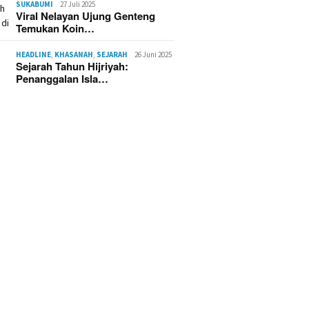
SUKABUMI
27 Juli 2025
Viral Nelayan Ujung Genteng
Temukan Koin…
HEADLINE
,
KHASANAH
,
SEJARAH
26 Juni 2025
Sejarah Tahun Hijriyah:
Penanggalan Isla…