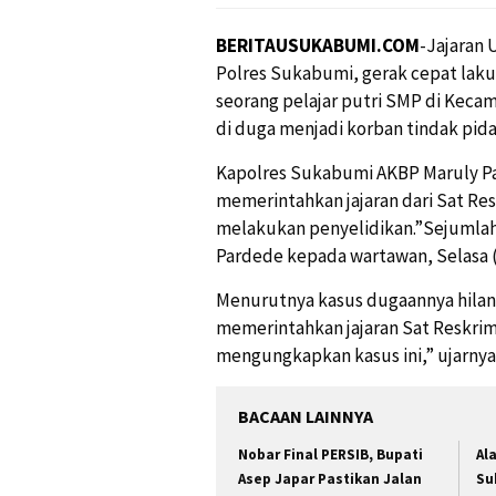
BERITAUSUKABUMI.COM
-Jajaran
Polres Sukabumi, gerak cepat laku
seorang pelajar putri SMP di Kec
di duga menjadi korban tindak pid
Kapolres Sukabumi AKBP Maruly Par
memerintahkan jajaran dari Sat Re
melakukan penyelidikan.”Sejumlah 
Pardede kepada wartawan, Selasa (
Menurutnya kasus dugaannya hilang
memerintahkan jajaran Sat Reskri
mengungkapkan kasus ini,” ujarnya
BACAAN LAINNYA
Nobar Final PERSIB, Bupati
Al
Asep Japar Pastikan Jalan
Su