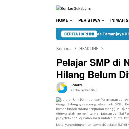
Loncat
ke
konten
HOME
PERISTIWA
INIMAH 
Terungkap, Kades Tamanjaya Diduga Terlibat
BERITA HARI INI
Beranda
HEADLINE
Pelajar SMP di
Hilang Belum D
Redaksi
21 November 2023
Motor yang diduga membawa MC pelajar SMP di 