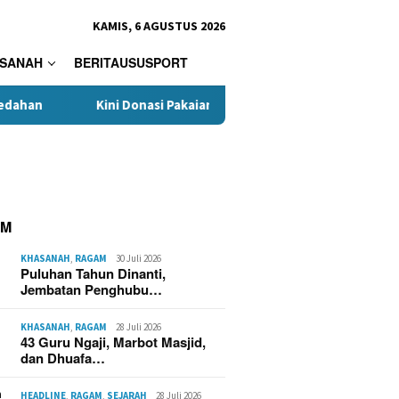
KAMIS, 6 AGUSTUS 2026
SANAH
BERITAUSUSPORT
Kini Donasi Pakaian untuk Korban Kebakaran Kasepuhan Cipta M
AM
KHASANAH
,
RAGAM
30 Juli 2026
Puluhan Tahun Dinanti,
Jembatan Penghubu…
KHASANAH
,
RAGAM
28 Juli 2026
43 Guru Ngaji, Marbot Masjid,
dan Dhuafa…
HEADLINE
,
RAGAM
,
SEJARAH
28 Juli 2026