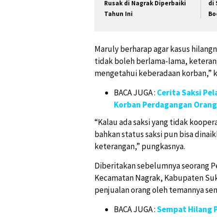
Rusak di Nagrak Diperbaiki
di
Tahun Ini
Bo
Maruly berharap agar kasus hilangn
tidak boleh berlama-lama, keterang
mengetahui keberadaan korban,” k
BACA JUGA :
Cerita Saksi Pe
Korban Perdagangan Orang
“Kalau ada saksi yang tidak kooper
bahkan status saksi pun bisa din
keterangan,” pungkasnya.
Diberitakan sebelumnya seorang Pela
Kecamatan
Nagrak
, Kabupaten Suk
penjualan orang oleh temannya send
BACA JUGA :
Sempat Hilang 