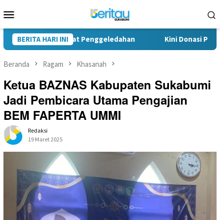
Loncat
Menu
ke
Mobile
konten
ng Saat Penggeledahan
BERITA HARI INI
Kini Donasi Pakaian untuk Korban
Beranda
Ragam
Khasanah
Ketua BAZNAS Kabupaten Sukabumi
Jadi Pembicara Utama Pengajian
BEM FAPERTA UMMI
Redaksi
19 Maret 2025