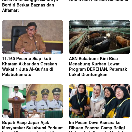
Berdiri Berkat Baznas dan
Alfamart
11.160 Peserta Siap Ikuti
ASN Sukabumi Kini Bisa
Khatam Akbar dan Gerakan
Menabung Kurban Lewat
Wakaf 1 Juta Al-Qur’an di
Program BEREHAN, Peternak
Palabuhanratu
Lokal Diuntungkan
Bupati Asep Japar Ajak
Ini Pesan Dewi Asmara ke
Masyarakat Sukabumi Perkuat
Ribuan Peserta Camp Religi