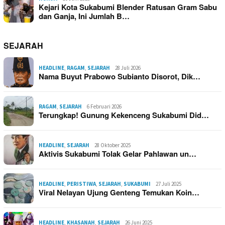
Kejari Kota Sukabumi Blender Ratusan Gram Sabu
dan Ganja, Ini Jumlah B…
SEJARAH
HEADLINE
,
RAGAM
,
SEJARAH
28 Juli 2026
Nama Buyut Prabowo Subianto Disorot, Dik…
RAGAM
,
SEJARAH
6 Februari 2026
Terungkap! Gunung Kekenceng Sukabumi Did…
HEADLINE
,
SEJARAH
28 Oktober 2025
Aktivis Sukabumi Tolak Gelar Pahlawan un…
HEADLINE
,
PERISTIWA
,
SEJARAH
,
SUKABUMI
27 Juli 2025
Viral Nelayan Ujung Genteng Temukan Koin…
HEADLINE
,
KHASANAH
,
SEJARAH
26 Juni 2025