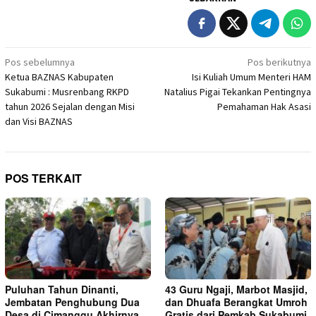
Navigasi
Pos sebelumnya
Pos berikutnya
Ketua BAZNAS Kabupaten
Isi Kuliah Umum Menteri HAM
pos
Sukabumi : Musrenbang RKPD
Natalius Pigai Tekankan Pentingnya
tahun 2026 Sejalan dengan Misi
Pemahaman Hak Asasi
dan Visi BAZNAS
POS TERKAIT
Puluhan Tahun Dinanti,
43 Guru Ngaji, Marbot Masjid,
Jembatan Penghubung Dua
dan Dhuafa Berangkat Umroh
Desa di Cimanggu Akhirnya
Gratis dari Pemkab Sukabumi