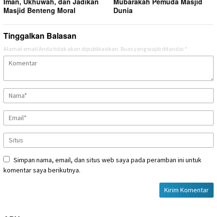
Iman, Ukhuwah, dan Jadikan
Mubarakah Pemuda Masjid
Masjid Benteng Moral
Dunia
Tinggalkan Balasan
Alamat email Anda tidak akan dipublikasikan.
Ruas yang wajib ditandai
*
Simpan nama, email, dan situs web saya pada peramban ini untuk
komentar saya berikutnya.