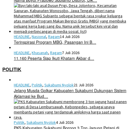
Nama Buyut Prabowo Subianto Disorot, Dik…
HEADLINE
,
Nasional
,
Ragam
14 Juli 2026
Terinspirasi Program MBG, Pasangan Ini B…
HEADLINE
,
Khasanah
,
Ragam
7 Juli 2026
11.160 Peserta Siap Ikuti Khatam Akbar d…
POLITIK
HEADLINE
,
Politik
,
Sukabumi Nyolok
21 Juli 2026
Jelang Musda Golkar Kabupaten Sukabumi Dukungan Sistem
Aklamasi ke Bud…
Politik
,
Sukabumi Nyolok
4 Juli 2026
PKS Kabupaten Sukabumi Borong 3 Ton Jagung Petani di