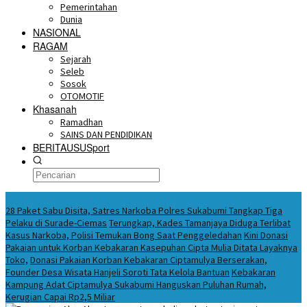
Pemerintahan
Dunia
NASIONAL
RAGAM
Sejarah
Seleb
Sosok
OTOMOTIF
Khasanah
Ramadhan
SAINS DAN PENDIDIKAN
BERITAUSUSport
BERITA HARI INI
28 Paket Sabu Disita, Satres Narkoba Polres Sukabumi Tangkap Tiga
Pelaku di Surade-Ciemas
Terungkap, Kades Tamanjaya Diduga Terlibat
Kasus Narkoba, Polisi Temukan Bong Saat Penggeledahan
Kini Donasi
Pakaian untuk Korban Kebakaran Kasepuhan Cipta Mulia Ditata Layaknya
Toko,
Donasi Pakaian Korban Kebakaran Ciptamulya Berserakan,
Founder Desa Wisata Hanjeli Soroti Tata Kelola Bantuan
Kebakaran
Kampung Adat Ciptamulya Sukabumi Hanguskan Puluhan Rumah,
Kerugian Capai Rp2,5 Miliar