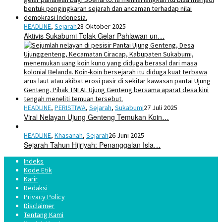
HEADLINE
,
Sejarah
28 Oktober 2025
Aktivis Sukabumi Tolak Gelar Pahlawan un…
HEADLINE
,
PERISTIWA
,
Sejarah
,
Sukabumi
27 Juli 2025
Viral Nelayan Ujung Genteng Temukan Koin…
HEADLINE
,
Khasanah
,
Sejarah
26 Juni 2025
Sejarah Tahun Hijriyah: Penanggalan Isla…
Indeks
Kode Etik
Karir
Redaksi
Privacy Policy
Disclaimer
Tentang Kami