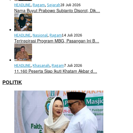
HEADLINE
,
Ragam
,
Sejarah
28 Juli 2026
Nama Buyut Prabowo Subianto Disorot, Dik…
HEADLINE
,
Nasional
,
Ragam
14 Juli 2026
Terinspirasi Program MBG, Pasangan Ini B…
HEADLINE
,
Khasanah
,
Ragam
7 Juli 2026
11.160 Peserta Siap Ikuti Khatam Akbar d…
POLITIK