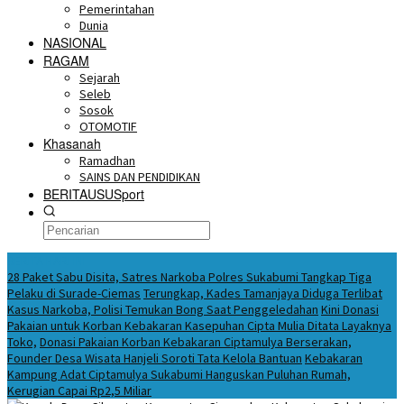
Pemerintahan
Dunia
NASIONAL
RAGAM
Sejarah
Seleb
Sosok
OTOMOTIF
Khasanah
Ramadhan
SAINS DAN PENDIDIKAN
BERITAUSUSport
BERITA HARI INI
28 Paket Sabu Disita, Satres Narkoba Polres Sukabumi Tangkap Tiga
Pelaku di Surade-Ciemas
Terungkap, Kades Tamanjaya Diduga Terlibat
Kasus Narkoba, Polisi Temukan Bong Saat Penggeledahan
Kini Donasi
Pakaian untuk Korban Kebakaran Kasepuhan Cipta Mulia Ditata Layaknya
Toko,
Donasi Pakaian Korban Kebakaran Ciptamulya Berserakan,
Founder Desa Wisata Hanjeli Soroti Tata Kelola Bantuan
Kebakaran
Kampung Adat Ciptamulya Sukabumi Hanguskan Puluhan Rumah,
Kerugian Capai Rp2,5 Miliar