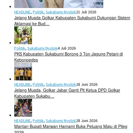
HEADLINE
,
Politik
,
Sukabumi Nyolok
21 Juli 2026
Jelang Musda Golkar Kabupaten Sukabumi Dukungan Sistem
Aklamasi ke Bud…
Politik
,
Sukabumi Nyolok
4 Juli 2026
PKS Kabupaten Sukabumi Borong 3 Ton Jagung Petani di
Kebonpedes
HEADLINE
,
Politik
,
Sukabumi Nyolok
28 Juni 2026
Jelang Musda, Golkar Jabar Ganti Plt Ketua DPD Golkar
Kabupaten Sukabu…
HEADLINE
,
Politik
,
Sukabumi Nyolok
28 Juni 2026
Mantan Bupati Marwan Hamami Buka Peluang Maju di Pileg
2029