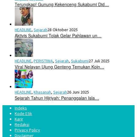
Terungkap! Gunung Kekenceng Sukabumi Did…
HEADLINE
,
Sejarah
28 Oktober 2025
Aktivis Sukabumi Tolak Gelar Pahlawan un…
HEADLINE
,
PERISTIWA
,
Sejarah
,
Sukabumi
27 Juli 2025
Viral Nelayan Ujung Genteng Temukan Koin…
HEADLINE
,
Khasanah
,
Sejarah
26 Juni 2025
Sejarah Tahun Hijriyah: Penanggalan Isla…
Indeks
Kode Etik
Karir
Redaksi
Privacy Policy
Disclaimer