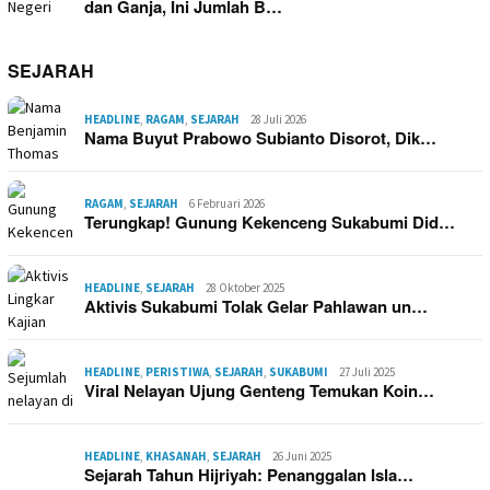
dan Ganja, Ini Jumlah B…
SEJARAH
HEADLINE
,
RAGAM
,
SEJARAH
28 Juli 2026
Nama Buyut Prabowo Subianto Disorot, Dik…
RAGAM
,
SEJARAH
6 Februari 2026
Terungkap! Gunung Kekenceng Sukabumi Did…
HEADLINE
,
SEJARAH
28 Oktober 2025
Aktivis Sukabumi Tolak Gelar Pahlawan un…
HEADLINE
,
PERISTIWA
,
SEJARAH
,
SUKABUMI
27 Juli 2025
Viral Nelayan Ujung Genteng Temukan Koin…
HEADLINE
,
KHASANAH
,
SEJARAH
26 Juni 2025
Sejarah Tahun Hijriyah: Penanggalan Isla…