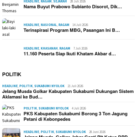
HEADLINE
,
RAGAM
,
SEJARAH
28 Juli 2026
Nama Buyut Prabowo Subianto Disorot, Dik…
HEADLINE
,
NASIONAL
,
RAGAM
14 Juli 2026
Terinspirasi Program MBG, Pasangan Ini B…
HEADLINE
,
KHASANAH
,
RAGAM
7 Juli 2026
11.160 Peserta Siap Ikuti Khatam Akbar d…
POLITIK
HEADLINE
,
POLITIK
,
SUKABUMI NYOLOK
21 Juli 2026
Jelang Musda Golkar Kabupaten Sukabumi Dukungan Sistem
Aklamasi ke Bud…
POLITIK
,
SUKABUMI NYOLOK
4 Juli 2026
PKS Kabupaten Sukabumi Borong 3 Ton Jagung
Petani di Kebonpedes
HEADLINE
,
POLITIK
,
SUKABUMI NYOLOK
28 Juni 2026