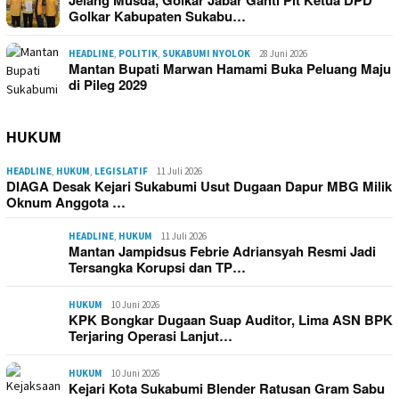
Jelang Musda, Golkar Jabar Ganti Plt Ketua DPD
Golkar Kabupaten Sukabu…
HEADLINE
,
POLITIK
,
SUKABUMI NYOLOK
28 Juni 2026
Mantan Bupati Marwan Hamami Buka Peluang Maju
di Pileg 2029
HUKUM
HEADLINE
,
HUKUM
,
LEGISLATIF
11 Juli 2026
DIAGA Desak Kejari Sukabumi Usut Dugaan Dapur MBG Milik
Oknum Anggota …
HEADLINE
,
HUKUM
11 Juli 2026
Mantan Jampidsus Febrie Adriansyah Resmi Jadi
Tersangka Korupsi dan TP…
HUKUM
10 Juni 2026
KPK Bongkar Dugaan Suap Auditor, Lima ASN BPK
Terjaring Operasi Lanjut…
HUKUM
10 Juni 2026
Kejari Kota Sukabumi Blender Ratusan Gram Sabu