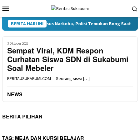
Loncat
Menu
ke
Mobile
konten
iduga Terlibat Kasus Narkoba, Polisi Temukan Bong Saat Pengg
BERITA HARI INI
3 Oktober 2025
Sempat Viral, KDM Respon
Curhatan Siswa SDN di Sukabumi
Soal Mebeler
BERITAUSUKABUMI.COM – Seorang siswi […]
NEWS
BERITA PILIHAN
TAG:
MEJA DAN KURSI BELAJAR