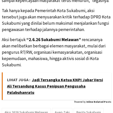
sampai kepercayaan masyarakat terus menurun,” tegasnya.
Tak hanya kepada Pemerintah Kota Sukabumi, aksi
tersebut juga akan menyuarakan kritik terhadap DPRD Kota
Sukabumi yang dinilai belum maksimal menjalankan fungsi
pengawasan terhadap jalannya pemerintahan.
Aksi bertajuk
“2.6.26 Sukabumi Melawan”
rencananya
akan melibatkan berbagai elemen masyarakat, mulai dari
pengurus RT/RW, organisasi kemasyarakatan, organisasi
kepemudaan, mahasiswa, hingga aktivis sosial di Kota
Sukabumi.
LIHAT JUGA :
Jadi Tersangka Ketua KNPI Jabar Versi
Ali Tersandung Kasus Penipuan Pengusaha
Palabuhanratu
Powered by
Inline Related Posts
Aksi 2626 Sukabumi Melawan
Ayep Zaki
Berita Sukabumi