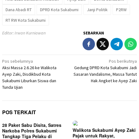
Dana Abadi RT
DPRD Kota Sukabumi
Janji Politik
P2RW
RT RW Kota Sukabumi
Editor: Irwan Kurniawan
SEBARKAN
Navigasi
Pos sebelumnya
Pos berikutnya
Aksi Massa 2.6.26 ke Walikota
Gedung DPRD Kota Sukabumi Jadi
pos
Ayep Zaki, Disdikbud Kota
Sasaran Vandalisme, Massa Tuntut
Sukabumi Liburkan Siswa dan
Hak Angket ke Ayep Zaki
Tunda Ujian
POS TERKAIT
28 Paket Sabu Disita, Satres
Walikota Sukabumi Ayep Zaki
Narkoba Polres Sukabumi
Pajak untuk Rakyat,
Tangkap Tiga Pelaku di