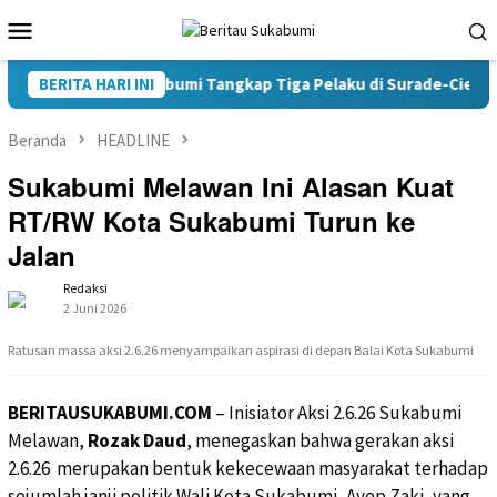
Loncat
Menu
ke
Mobile
konten
koba Polres Sukabumi Tangkap Tiga Pelaku di Surade-Ciemas
BERITA HARI INI
Beranda
HEADLINE
Sukabumi Melawan Ini Alasan Kuat
RT/RW Kota Sukabumi Turun ke
Jalan
Redaksi
2 Juni 2026
Ratusan massa aksi 2.6.26 menyampaikan aspirasi di depan Balai Kota Sukabumi
BERITAUSUKABUMI.COM
– Inisiator Aksi 2.6.26 Sukabumi
Melawan,
Rozak Daud
, menegaskan bahwa gerakan aksi
2.6.26 merupakan bentuk kekecewaan masyarakat terhadap
sejumlah janji politik Wali Kota Sukabumi, Ayep Zaki, yang