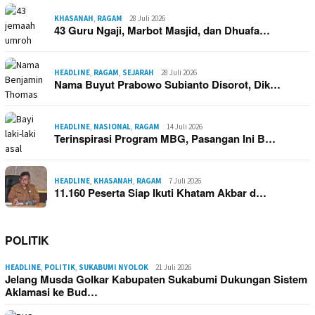
KHASANAH
,
RAGAM
28 Juli 2026
43 Guru Ngaji, Marbot Masjid, dan Dhuafa…
HEADLINE
,
RAGAM
,
SEJARAH
28 Juli 2026
Nama Buyut Prabowo Subianto Disorot, Dik…
HEADLINE
,
NASIONAL
,
RAGAM
14 Juli 2026
Terinspirasi Program MBG, Pasangan Ini B…
HEADLINE
,
KHASANAH
,
RAGAM
7 Juli 2026
11.160 Peserta Siap Ikuti Khatam Akbar d…
POLITIK
HEADLINE
,
POLITIK
,
SUKABUMI NYOLOK
21 Juli 2026
Jelang Musda Golkar Kabupaten Sukabumi Dukungan Sistem
Aklamasi ke Bud…