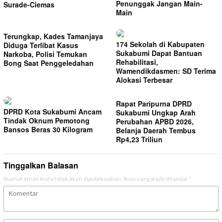
Penunggak Jangan Main-
Surade-Ciemas
Main
Terungkap, Kades Tamanjaya
174 Sekolah di Kabupaten
Diduga Terlibat Kasus
Sukabumi Dapat Bantuan
Narkoba, Polisi Temukan
Rehabilitasi,
Bong Saat Penggeledahan
Wamendikdasmen: SD Terima
Alokasi Terbesar
Rapat Paripurna DPRD
DPRD Kota Sukabumi Ancam
Sukabumi Ungkap Arah
Tindak Oknum Pemotong
Perubahan APBD 2026,
Bansos Beras 30 Kilogram
Belanja Daerah Tembus
Rp4,23 Triliun
Tinggalkan Balasan
Alamat email Anda tidak akan dipublikasikan.
Ruas yang wajib ditandai
*