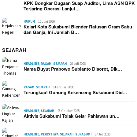
KPK Bongkar Dugaan Suap Auditor, Lima ASN BPK
Terjaring Operasi Lanjut…
HUKUM
10 Juni 2026
Kejari Kota Sukabumi Blender Ratusan Gram Sabu
dan Ganja, Ini Jumlah B…
SEJARAH
HEADLINE
,
RAGAM
,
SEJARAH
28 Juli 2026
Nama Buyut Prabowo Subianto Disorot, Dik…
RAGAM
,
SEJARAH
6 Februari 2026
Terungkap! Gunung Kekenceng Sukabumi Did…
HEADLINE
,
SEJARAH
28 Oktober 2025
Aktivis Sukabumi Tolak Gelar Pahlawan un…
HEADLINE
,
PERISTIWA
,
SEJARAH
,
SUKABUMI
27 Juli 2025