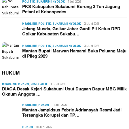
POLITIK
,
SUKABUMI NYOLOK
4 Juli 2026
PKS Kabupaten Sukabumi Borong 3 Ton Jagung
Petani di Kebonpedes
HEADLINE
,
POLITIK
,
SUKABUMI NYOLOK
28 Juni 2026
Jelang Musda, Golkar Jabar Ganti Plt Ketua DPD
Golkar Kabupaten Sukabu…
HEADLINE
,
POLITIK
,
SUKABUMI NYOLOK
28 Juni 2026
Mantan Bupati Marwan Hamami Buka Peluang Maju
di Pileg 2029
HUKUM
HEADLINE
,
HUKUM
,
LEGISLATIF
11 Juli 2026
DIAGA Desak Kejari Sukabumi Usut Dugaan Dapur MBG Milik
Oknum Anggota …
HEADLINE
,
HUKUM
11 Juli 2026
Mantan Jampidsus Febrie Adriansyah Resmi Jadi
Tersangka Korupsi dan TP…
HUKUM
10 Juni 2026