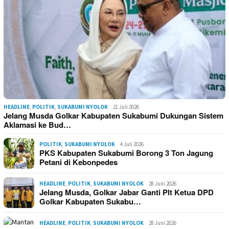
HEADLINE
,
POLITIK
,
SUKABUMI NYOLOK
21 Juli 2026
Jelang Musda Golkar Kabupaten Sukabumi Dukungan Sistem
Aklamasi ke Bud…
POLITIK
,
SUKABUMI NYOLOK
4 Juli 2026
PKS Kabupaten Sukabumi Borong 3 Ton Jagung
Petani di Kebonpedes
HEADLINE
,
POLITIK
,
SUKABUMI NYOLOK
28 Juni 2026
Jelang Musda, Golkar Jabar Ganti Plt Ketua DPD
Golkar Kabupaten Sukabu…
HEADLINE
,
POLITIK
,
SUKABUMI NYOLOK
28 Juni 2026