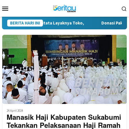
Loncat
Menu
ke
Mobile
konten
ipta Mulia Ditata Layaknya Toko,
BERITA HARI INI
Donasi Pakaian Korban
24 April 2024
Manasik Haji Kabupaten Sukabumi
Tekankan Pelaksanaan Haji Ramah