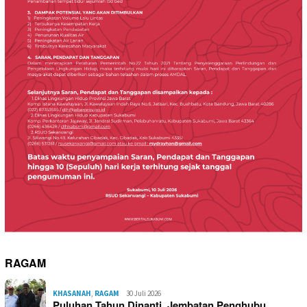
RAGAM
KHASANAH
,
RAGAM
30 Juli 2026
Puluhan Tahun Dinanti, Jembatan Penghubu…