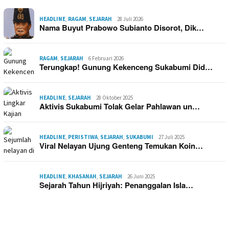
HEADLINE
,
RAGAM
,
SEJARAH
28 Juli 2026
Nama Buyut Prabowo Subianto Disorot, Dik…
RAGAM
,
SEJARAH
6 Februari 2026
Terungkap! Gunung Kekenceng Sukabumi Did…
HEADLINE
,
SEJARAH
28 Oktober 2025
Aktivis Sukabumi Tolak Gelar Pahlawan un…
HEADLINE
,
PERISTIWA
,
SEJARAH
,
SUKABUMI
27 Juli 2025
Viral Nelayan Ujung Genteng Temukan Koin…
HEADLINE
,
KHASANAH
,
SEJARAH
26 Juni 2025
Sejarah Tahun Hijriyah: Penanggalan Isla…