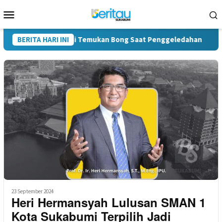
Loncat
Menu
ke
Mobile
konten
s Narkoba, Polisi Temukan Bong Saat Penggeledahan
BERITA HARI INI
Kin
23 September 2024
Heri Hermansyah Lulusan SMAN 1
Kota Sukabumi Terpilih Jadi