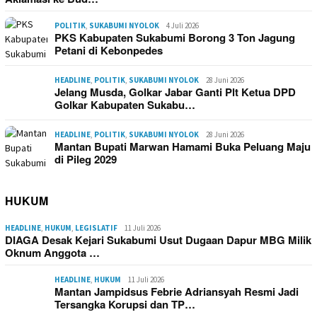
POLITIK
,
SUKABUMI NYOLOK
4 Juli 2026
PKS Kabupaten Sukabumi Borong 3 Ton Jagung
Petani di Kebonpedes
HEADLINE
,
POLITIK
,
SUKABUMI NYOLOK
28 Juni 2026
Jelang Musda, Golkar Jabar Ganti Plt Ketua DPD
Golkar Kabupaten Sukabu…
HEADLINE
,
POLITIK
,
SUKABUMI NYOLOK
28 Juni 2026
Mantan Bupati Marwan Hamami Buka Peluang Maju
di Pileg 2029
HUKUM
HEADLINE
,
HUKUM
,
LEGISLATIF
11 Juli 2026
DIAGA Desak Kejari Sukabumi Usut Dugaan Dapur MBG Milik
Oknum Anggota …
HEADLINE
,
HUKUM
11 Juli 2026
Mantan Jampidsus Febrie Adriansyah Resmi Jadi
Tersangka Korupsi dan TP…