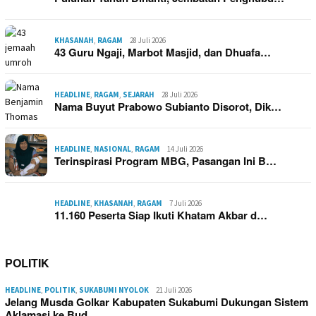
KHASANAH
,
RAGAM
28 Juli 2026
43 Guru Ngaji, Marbot Masjid, dan Dhuafa…
HEADLINE
,
RAGAM
,
SEJARAH
28 Juli 2026
Nama Buyut Prabowo Subianto Disorot, Dik…
HEADLINE
,
NASIONAL
,
RAGAM
14 Juli 2026
Terinspirasi Program MBG, Pasangan Ini B…
HEADLINE
,
KHASANAH
,
RAGAM
7 Juli 2026
11.160 Peserta Siap Ikuti Khatam Akbar d…
POLITIK
HEADLINE
,
POLITIK
,
SUKABUMI NYOLOK
21 Juli 2026
Jelang Musda Golkar Kabupaten Sukabumi Dukungan Sistem
Aklamasi ke Bud…