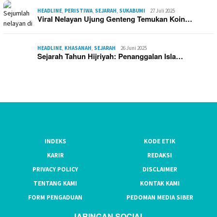
HEADLINE
,
PERISTIWA
,
SEJARAH
,
SUKABUMI
27 Juli 2025
Viral Nelayan Ujung Genteng Temukan Koin…
HEADLINE
,
KHASANAH
,
SEJARAH
26 Juni 2025
Sejarah Tahun Hijriyah: Penanggalan Isla…
INDEKS
KODE ETIK
KARIR
REDAKSI
PRIVACY POLICY
DISCLAIMER
TENTANG KAMI
KONTAK KAMI
FORM PENGADUAN
PEDOMAN MEDIA SIBER
JARINGAN SOCIAL