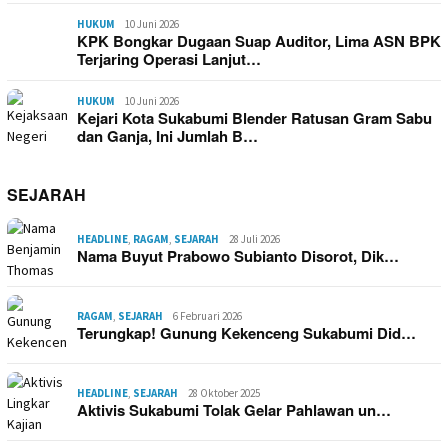
HUKUM
10 Juni 2026
KPK Bongkar Dugaan Suap Auditor, Lima ASN BPK
Terjaring Operasi Lanjut…
HUKUM
10 Juni 2026
Kejari Kota Sukabumi Blender Ratusan Gram Sabu
dan Ganja, Ini Jumlah B…
SEJARAH
HEADLINE
,
RAGAM
,
SEJARAH
28 Juli 2026
Nama Buyut Prabowo Subianto Disorot, Dik…
RAGAM
,
SEJARAH
6 Februari 2026
Terungkap! Gunung Kekenceng Sukabumi Did…
HEADLINE
,
SEJARAH
28 Oktober 2025
Aktivis Sukabumi Tolak Gelar Pahlawan un…