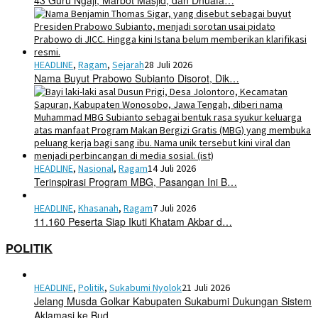
43 Guru Ngaji, Marbot Masjid, dan Dhuafa…
HEADLINE
,
Ragam
,
Sejarah
28 Juli 2026
Nama Buyut Prabowo Subianto Disorot, Dik…
HEADLINE
,
Nasional
,
Ragam
14 Juli 2026
Terinspirasi Program MBG, Pasangan Ini B…
HEADLINE
,
Khasanah
,
Ragam
7 Juli 2026
11.160 Peserta Siap Ikuti Khatam Akbar d…
POLITIK
HEADLINE
,
Politik
,
Sukabumi Nyolok
21 Juli 2026
Jelang Musda Golkar Kabupaten Sukabumi Dukungan Sistem
Aklamasi ke Bud…