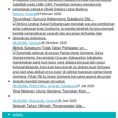
Ragam
,
Sejarah
6 Februari 2026
Terungkap! Gunung Kekenceng Sukabumi Did…
HEADLINE
,
Sejarah
28 Oktober 2025
Aktivis Sukabumi Tolak Gelar Pahlawan un…
HEADLINE
,
PERISTIWA
,
Sejarah
,
Sukabumi
27 Juli 2025
Viral Nelayan Ujung Genteng Temukan Koin…
HEADLINE
,
Khasanah
,
Sejarah
26 Juni 2025
Sejarah Tahun Hijriyah: Penanggalan Isla…
Indeks