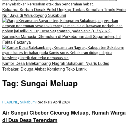
Keluarga Korban Desak Polisi Ungkap Tuntas Kematian Tragis Ende
Nur Jaya di Warudoyong Sukabumi
Kerangka Manusia Ditemukan di Perkebunan Jati Sagaranten, Ini
Fakta-Faktanya
Kantor Desa Balekambang Nagrak Sukabumi Nyaris Ludes
Terbakar, Diduga Akibat Korsleting Teko Listrik
Tag:
Sungai Meluap
HEADLINE
,
Sukabumi
Redaksi
3 April 2024
Air Sungai Cibeber Cicurug Meluap, Rumah Warga
di Dua Desa Terendam