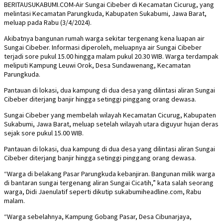
BERITAUSUKABUMI.COM-Air Sungai Cibeber di Kecamatan Cicurug, yang
melintasi Kecamatan Parungkuda, Kabupaten Sukabumi, Jawa Barat,
meluap pada Rabu (3/4/2024).
Akibatnya bangunan rumah warga sekitar tergenang kena luapan air
Sungai Cibeber. Informasi diperoleh, meluapnya air Sungai Cibeber
terjadi sore pukul 15.00 hingga malam pukul 20.30 WIB. Warga terdampak
meliputi Kampung Leuwi Orok, Desa Sundawenang, Kecamatan
Parungkuda.
Pantauan di lokasi, dua kampung di dua desa yang dilintasi aliran Sungai
Cibeber diterjang banjir hingga setinggi pinggang orang dewasa.
Sungai Cibeber yang membelah wilayah Kecamatan Cicurug, Kabupaten
Sukabumi, Jawa Barat, meluap setelah wilayah utara diguyur hujan deras
sejak sore pukul 15.00 WIB.
Pantauan di lokasi, dua kampung di dua desa yang dilintasi aliran Sungai
Cibeber diterjang banjir hingga setinggi pinggang orang dewasa.
“Warga di belakang Pasar Parungkuda kebanjiran. Bangunan milik warga
di bantaran sungai tergenang aliran Sungai Cicatih,” kata salah seorang
warga, Didi Jaenulatif seperti dikutip sukabumiheadline.com, Rabu
malam.
“Warga sebelahnya, Kampung Gobang Pasar, Desa Cibunarjaya,