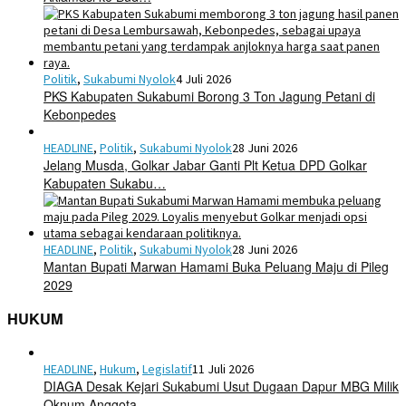
Politik
,
Sukabumi Nyolok
4 Juli 2026
PKS Kabupaten Sukabumi Borong 3 Ton Jagung Petani di
Kebonpedes
HEADLINE
,
Politik
,
Sukabumi Nyolok
28 Juni 2026
Jelang Musda, Golkar Jabar Ganti Plt Ketua DPD Golkar
Kabupaten Sukabu…
HEADLINE
,
Politik
,
Sukabumi Nyolok
28 Juni 2026
Mantan Bupati Marwan Hamami Buka Peluang Maju di Pileg
2029
HUKUM
HEADLINE
,
Hukum
,
Legislatif
11 Juli 2026
DIAGA Desak Kejari Sukabumi Usut Dugaan Dapur MBG Milik
Oknum Anggota …