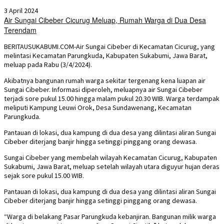
3 April 2024
Air Sungai Cibeber Cicurug Meluap, Rumah Warga di Dua Desa
Terendam
BERITAUSUKABUMI.COM-Air Sungai Cibeber di Kecamatan Cicurug, yang
melintasi Kecamatan Parungkuda, Kabupaten Sukabumi, Jawa Barat,
meluap pada Rabu (3/4/2024).
Akibatnya bangunan rumah warga sekitar tergenang kena luapan air
Sungai Cibeber. Informasi diperoleh, meluapnya air Sungai Cibeber
terjadi sore pukul 15.00 hingga malam pukul 20.30 WIB. Warga terdampak
meliputi Kampung Leuwi Orok, Desa Sundawenang, Kecamatan
Parungkuda.
Pantauan di lokasi, dua kampung di dua desa yang dilintasi aliran Sungai
Cibeber diterjang banjir hingga setinggi pinggang orang dewasa.
Sungai Cibeber yang membelah wilayah Kecamatan Cicurug, Kabupaten
Sukabumi, Jawa Barat, meluap setelah wilayah utara diguyur hujan deras
sejak sore pukul 15.00 WIB.
Pantauan di lokasi, dua kampung di dua desa yang dilintasi aliran Sungai
Cibeber diterjang banjir hingga setinggi pinggang orang dewasa.
“Warga di belakang Pasar Parungkuda kebanjiran. Bangunan milik warga