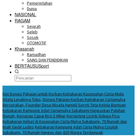
Pemerintahan
Dunia
NASIONAL
RAGAM
Sejarah
Seleb
Sosok
OTOMOTIF
Khasanah
Ramadhan
SAINS DAN PENDIDIKAN
BERITAUSUSport
BERITA HARI INI
Kini Donasi Pakaian untuk Korban Kebakaran Kasepuhan Cipta Mulia
Ditata Layaknya Toko,
Donasi Pakaian Korban Kebakaran Ciptamulya
Berserakan, Founder Desa Wisata Hanjeli Soroti Tata Kelola Bantuan
Kebakaran Kampung Adat Ciptamulya Sukabumi Hanguskan Puluhan
Rumah, Kerugian Capai Rp2,5 Miliar
Korsleting Listrik Diduga Picu
Kebakaran Hebat di Kasepuhan Cipta Mulya Sukabumi, 70 Rumah dan
Imah Gede Ludes
Kebakaran Kampung Adat Cipta Mulya Cisolok
Sukabumi, 70 Rumah Hangus dan 420 Warga Terdampak